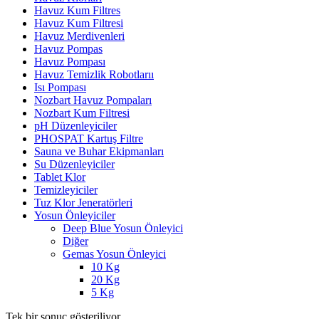
Havuz Kum Filtres
Havuz Kum Filtresi
Havuz Merdivenleri
Havuz Pompas
Havuz Pompası
Havuz Temizlik Robotlarıı
Isı Pompası
Nozbart Havuz Pompaları
Nozbart Kum Filtresi
pH Düzenleyiciler
PHOSPAT Kartuş Filtre
Sauna ve Buhar Ekipmanları
Su Düzenleyiciler
Tablet Klor
Temizleyiciler
Tuz Klor Jeneratörleri
Yosun Önleyiciler
Deep Blue Yosun Önleyici
Diğer
Gemas Yosun Önleyici
10 Kg
20 Kg
5 Kg
Tek bir sonuç gösteriliyor