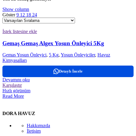
Show column
Göster
9
12
18
24
İstek listesine ekle
Gemaş Gemaş Algex Yosun Önleyici 5Kg
Gemas Yosun Önleyici
,
5 Kg
,
Yosun Önleyiciler
,
Havuz
Kimyasalları
Detaylı İncele
Devamını oku
Karşılaştır
Hızlı görünüm
Read More
DORA HAVUZ
Hakkımızda
İletişim