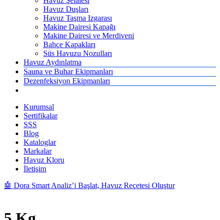
Havuz Şelalesi
Havuz Duşları
Havuz Taşma Izgarası
Makine Dairesi Kapağı
Makine Dairesi ve Merdiveni
Bahçe Kapakları
Süs Havuzu Nozulları
Havuz Aydınlatma
Sauna ve Buhar Ekipmanları
Dezenfeksiyon Ekipmanları
Kurumsal
Sertifikalar
SSS
Blog
Kataloglar
Markalar
Havuz Kloru
İletişim
🤖 Dora Smart Analiz’i Başlat, Havuz Reçetesi Oluştur
5 Kg