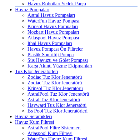
Havuz Robotları Yedek Parça
Havuz Pompaları
Astral Havuz Pompaları
WaterFun Havuz Pompası
Kripsol Havuz Pompaları
Nozbart Havuz Pompaları
Atlaspool Havuz Pompası
İthal Havuz Pompaları
Havuz Pompası Ön Filtreler
Plastik Santrifüj Pompa
Süs Havuzu ve Gölet Pompası
Karşı Akıntı Yüzme Ekipmanları
Tuz Klor Jeneratörleri
Zodiac Tuz Klor Jeneratörü
Zodiac Tuz Klor Jeneratörü
Kripsol Tuz Klor Jeneratörü
AstralPool Tuz Klor Jeneratörü
Astral Tuz Klor Jeneratörü
Hayward Tuz Klor Jeneratörü
Bs Pool Tuz Klor Jeneratörleri
Havuz Seramikleri
Havuz Kum Filtresi
AstralPool Filtre Sistemleri
Atlaspool Kum Filtresi
WaterFun Havuz Kum Filtresi