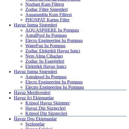
Nozbart Kum Filtresi
Zodiac Filtre Sistemleri
Aquarambla Kum Filtresi
PHOSPAT Kartuş Filtre
Havuz Isıtma Sistemleri
AQUASPHERE Isı Pompası
AstralPool Isı Pompası
Elecro Engineering Isı Pompası
WaterFun Isı Pompası
Zodiac Elektrikli Havuz Isıtıcı
Nem Alma Cihazları
Zodiac Isı Eşanjörleri
Elektrikli Havuz Isıtıcı
Havuz Isıtma Sistemleri
Astralpool Isı Pompası
Elecro Engineering Isı Pompası
Electro Engineering Isı Pompası
Havuz Merdivenleri
Havuz İçi Ekipmanlar
Kripsol Havuz Skimmer
Havuz Dip Süzgeçleri
Kripsol Dip Süzgeçleri
Havuz Dışı Ekipmanlar
Şezlonglar