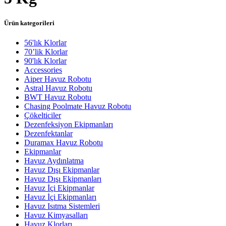
Ürün kategorileri
56'lık Klorlar
70’lik Klorlar
90'lık Klorlar
Accessories
Aiper Havuz Robotu
Astral Havuz Robotu
BWT Havuz Robotu
Chasing Poolmate Havuz Robotu
Çökelticiler
Dezenfeksiyon Ekipmanları
Dezenfektanlar
Duramax Havuz Robotu
Ekipmanlar
Havuz Aydınlatma
Havuz Dışı Ekipmanlar
Havuz Dışı Ekipmanları
Havuz İçi Ekipmanlar
Havuz İçi Ekipmanları
Havuz Isıtma Sistemleri
Havuz Kimyasalları
Havuz Klorları