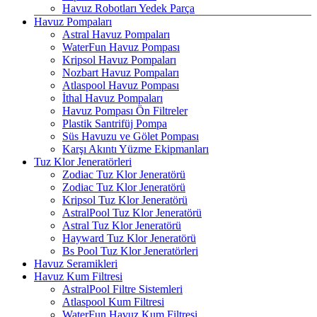
Havuz Robotları Yedek Parça
Havuz Pompaları
Astral Havuz Pompaları
WaterFun Havuz Pompası
Kripsol Havuz Pompaları
Nozbart Havuz Pompaları
Atlaspool Havuz Pompası
İthal Havuz Pompaları
Havuz Pompası Ön Filtreler
Plastik Santrifüj Pompa
Süs Havuzu ve Gölet Pompası
Karşı Akıntı Yüzme Ekipmanları
Tuz Klor Jeneratörleri
Zodiac Tuz Klor Jeneratörü
Zodiac Tuz Klor Jeneratörü
Kripsol Tuz Klor Jeneratörü
AstralPool Tuz Klor Jeneratörü
Astral Tuz Klor Jeneratörü
Hayward Tuz Klor Jeneratörü
Bs Pool Tuz Klor Jeneratörleri
Havuz Seramikleri
Havuz Kum Filtresi
AstralPool Filtre Sistemleri
Atlaspool Kum Filtresi
WaterFun Havuz Kum Filtresi