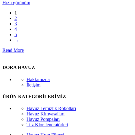
Hızlı görünüm
1
2
3
4
5
→
Read More
DORA HAVUZ
Hakkımızda
İletişim
ÜRÜN KATEGORİLERİMİZ
Havuz Temizlik Robotları
Havuz Kimyasalları
Havuz Pompaları
Tuz Klor Jeneratörleri
Havuz Kum Filtresi