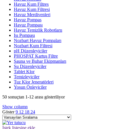
Havuz Kum Filtres
Havuz Kum Filtresi
Havuz Merdivenleri
Havuz Pompas
Havuz Pompası
Havuz Temizlik Robotlarıı
Isı Pompası
Nozbart Havuz Pompaları
Nozbart Kum Filtresi
pH Düzenleyiciler
PHOSPAT Kartuş Filtre
Sauna ve Buhar Ekipmanları
Su Düzenleyiciler
Tablet Klor
Temizleyiciler
Tuz Klor Jeneratörleri
Yosun Önleyiciler
50 sonuçtan 1-12 arası gösteriliyor
Show column
Göster
9
12
18
24
İstek listesine ekle