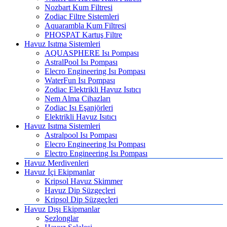
Nozbart Kum Filtresi
Zodiac Filtre Sistemleri
Aquarambla Kum Filtresi
PHOSPAT Kartuş Filtre
Havuz Isıtma Sistemleri
AQUASPHERE Isı Pompası
AstralPool Isı Pompası
Elecro Engineering Isı Pompası
WaterFun Isı Pompası
Zodiac Elektrikli Havuz Isıtıcı
Nem Alma Cihazları
Zodiac Isı Eşanjörleri
Elektrikli Havuz Isıtıcı
Havuz Isıtma Sistemleri
Astralpool Isı Pompası
Elecro Engineering Isı Pompası
Electro Engineering Isı Pompası
Havuz Merdivenleri
Havuz İçi Ekipmanlar
Kripsol Havuz Skimmer
Havuz Dip Süzgeçleri
Kripsol Dip Süzgeçleri
Havuz Dışı Ekipmanlar
Şezlonglar