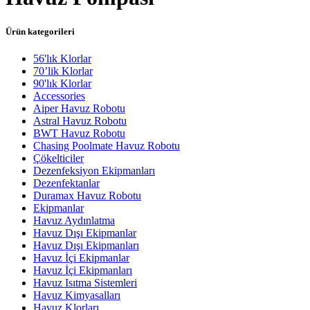
Ürün kategorileri
56'lık Klorlar
70’lik Klorlar
90'lık Klorlar
Accessories
Aiper Havuz Robotu
Astral Havuz Robotu
BWT Havuz Robotu
Chasing Poolmate Havuz Robotu
Çökelticiler
Dezenfeksiyon Ekipmanları
Dezenfektanlar
Duramax Havuz Robotu
Ekipmanlar
Havuz Aydınlatma
Havuz Dışı Ekipmanlar
Havuz Dışı Ekipmanları
Havuz İçi Ekipmanlar
Havuz İçi Ekipmanları
Havuz Isıtma Sistemleri
Havuz Kimyasalları
Havuz Klorları