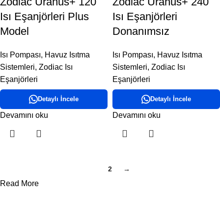
Zodiac Uranus+ 120
Zodiac Uranus+ 240
Isı Eşanjörleri Plus
Isı Eşanjörleri
Model
Donanımsız
Isı Pompası
,
Havuz Isıtma
Isı Pompası
,
Havuz Isıtma
Sistemleri
,
Zodiac Isı
Sistemleri
,
Zodiac Isı
Eşanjörleri
Eşanjörleri
Detaylı İncele
Detaylı İncele
Devamını oku
Devamını oku
1
2
→
Read More
DORA HAVUZ