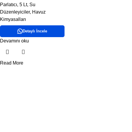
Parlatıcı
,
5 Lt
,
Su
Düzenleyiciler
,
Havuz
Kimyasalları
Detaylı İncele
Devamını oku
Read More
DORA HAVUZ
Hakkımızda
İletişim
ÜRÜN KATEGORİLERİMİZ
Havuz Temizlik Robotları