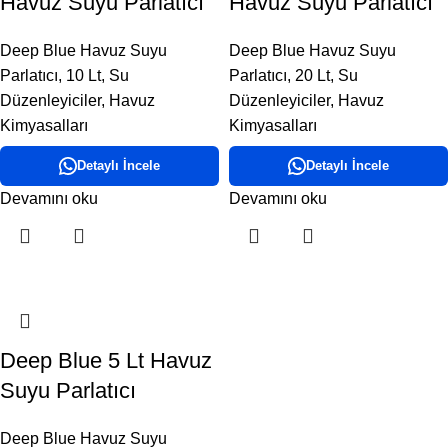
Havuz Suyu Parlatıcı
Havuz Suyu Parlatıcı
Deep Blue Havuz Suyu
Deep Blue Havuz Suyu
Parlatıcı
,
10 Lt
,
Su
Parlatıcı
,
20 Lt
,
Su
Düzenleyiciler
,
Havuz
Düzenleyiciler
,
Havuz
Kimyasalları
Kimyasalları
Detaylı İncele
Detaylı İncele
Devamını oku
Devamını oku
Deep Blue 5 Lt Havuz
Suyu Parlatıcı
Deep Blue Havuz Suyu