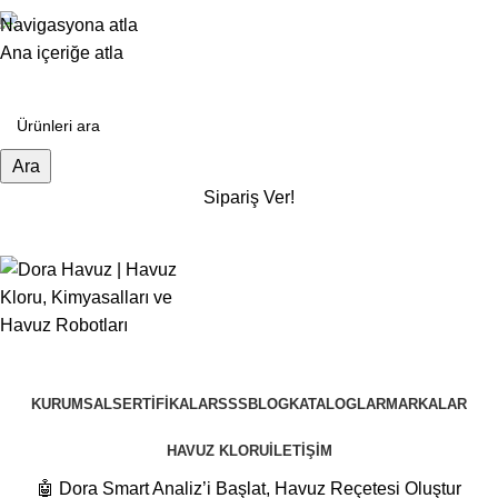
+90 532 480 74 19
Navigasyona atla
Detaylı Bilgi Ve Fiyat Teklifleri İçin Bize Ulaşın
Ana içeriğe atla
Ara
Sipariş Ver!
Kategoriler
KURUMSAL
SERTIFIKALAR
SSS
BLOG
KATALOGLAR
MARKALAR
HAVUZ KLORU
İLETIŞIM
🤖 Dora Smart Analiz’i Başlat, Havuz Reçetesi Oluştur