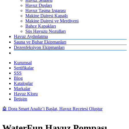
Havuz Şelalesi
Havuz Duşları
Havuz Taşma Izgarası
Makine Dairesi Kapağı
Makine Dairesi ve Merdiveni
Bahçe Kapakları
Süs Havuzu Nozulları
Havuz Aydınlatma
Sauna ve Buhar Ekipmanları
Dezenfeksiyon Ekipmanları
Kurumsal
Sertifikalar
SSS
Blog
Kataloglar
Markalar
Havuz Kloru
İletişim
🤖 Dora Smart Analiz’i Başlat, Havuz Reçetesi Oluştur
WaterFun Havuz Pompası