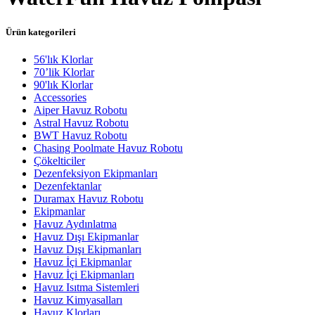
Ürün kategorileri
56'lık Klorlar
70’lik Klorlar
90'lık Klorlar
Accessories
Aiper Havuz Robotu
Astral Havuz Robotu
BWT Havuz Robotu
Chasing Poolmate Havuz Robotu
Çökelticiler
Dezenfeksiyon Ekipmanları
Dezenfektanlar
Duramax Havuz Robotu
Ekipmanlar
Havuz Aydınlatma
Havuz Dışı Ekipmanlar
Havuz Dışı Ekipmanları
Havuz İçi Ekipmanlar
Havuz İçi Ekipmanları
Havuz Isıtma Sistemleri
Havuz Kimyasalları
Havuz Klorları