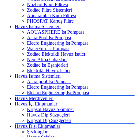
Nozbart Kum Filtresi
Zodiac Filtre Sistemleri
Aquarambla Kum Filtresi
PHOSPAT Kartuş Filtre
Havuz Isıtma Sistemleri
AQUASPHERE Isı Pompası
AstralPool Isı Pompası
Elecro Engineering Isı Pompası
WaterFun Isı Pompası
Zodiac Elektrikli Havuz Isıtıcı
Nem Alma Cihazları
Zodiac Isı Eşanjörleri
Elektrikli Havuz Isıtıcı
Havuz Isıtma Sistemleri
Astralpool Isı Pompası
Elecro Engineering Isı Pompası
Electro Engineering Isı Pompası
Havuz Merdivenleri
Havuz İçi Ekipmanlar
Kripsol Havuz Skimmer
Havuz Dip Süzgeçleri
Kripsol Dip Süzgeçleri
Havuz Dışı Ekipmanlar
Şezlonglar