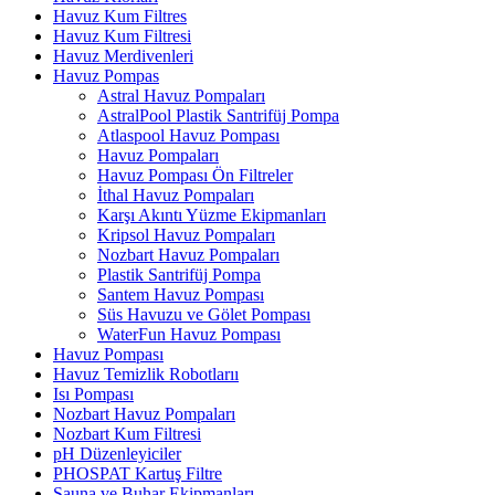
Havuz Kum Filtres
Havuz Kum Filtresi
Havuz Merdivenleri
Havuz Pompas
Astral Havuz Pompaları
AstralPool Plastik Santrifüj Pompa
Atlaspool Havuz Pompası
Havuz Pompaları
Havuz Pompası Ön Filtreler
İthal Havuz Pompaları
Karşı Akıntı Yüzme Ekipmanları
Kripsol Havuz Pompaları
Nozbart Havuz Pompaları
Plastik Santrifüj Pompa
Santem Havuz Pompası
Süs Havuzu ve Gölet Pompası
WaterFun Havuz Pompası
Havuz Pompası
Havuz Temizlik Robotlarıı
Isı Pompası
Nozbart Havuz Pompaları
Nozbart Kum Filtresi
pH Düzenleyiciler
PHOSPAT Kartuş Filtre
Sauna ve Buhar Ekipmanları