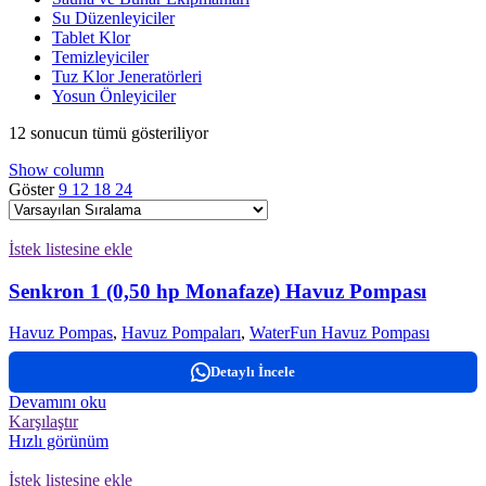
Su Düzenleyiciler
Tablet Klor
Temizleyiciler
Tuz Klor Jeneratörleri
Yosun Önleyiciler
12 sonucun tümü gösteriliyor
Show column
Göster
9
12
18
24
İstek listesine ekle
Senkron 1 (0,50 hp Monafaze) Havuz Pompası
Havuz Pompas
,
Havuz Pompaları
,
WaterFun Havuz Pompası
Detaylı İncele
Devamını oku
Karşılaştır
Hızlı görünüm
İstek listesine ekle