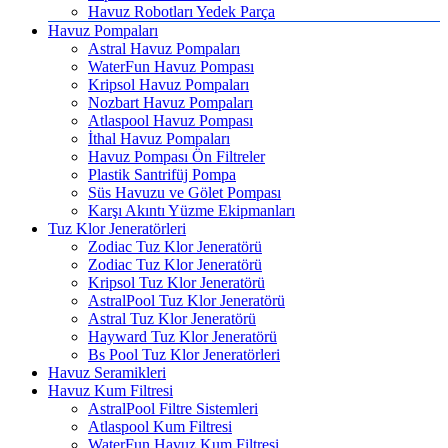
Havuz Robotları Yedek Parça
Havuz Pompaları
Astral Havuz Pompaları
WaterFun Havuz Pompası
Kripsol Havuz Pompaları
Nozbart Havuz Pompaları
Atlaspool Havuz Pompası
İthal Havuz Pompaları
Havuz Pompası Ön Filtreler
Plastik Santrifüj Pompa
Süs Havuzu ve Gölet Pompası
Karşı Akıntı Yüzme Ekipmanları
Tuz Klor Jeneratörleri
Zodiac Tuz Klor Jeneratörü
Zodiac Tuz Klor Jeneratörü
Kripsol Tuz Klor Jeneratörü
AstralPool Tuz Klor Jeneratörü
Astral Tuz Klor Jeneratörü
Hayward Tuz Klor Jeneratörü
Bs Pool Tuz Klor Jeneratörleri
Havuz Seramikleri
Havuz Kum Filtresi
AstralPool Filtre Sistemleri
Atlaspool Kum Filtresi
WaterFun Havuz Kum Filtresi