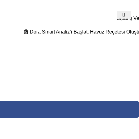
532 480 74 19
Detaylı Bilgi Ve Fiyat Teklifleri İçin Bize Ulaş
Sipariş Ve
🤖 Dora Smart Analiz’i Başlat, Havuz Reçetesi Oluşt