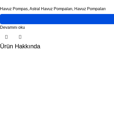
Havuz Pompas
,
Astral Havuz Pompaları
,
Havuz Pompaları
Devamını oku
Ürün Hakkında
DORA HAVUZ
Hakkımızda
İletişim
ÜRÜN KATEGORİLERİMİZ
Havuz Temizlik Robotları
Havuz Kimyasalları