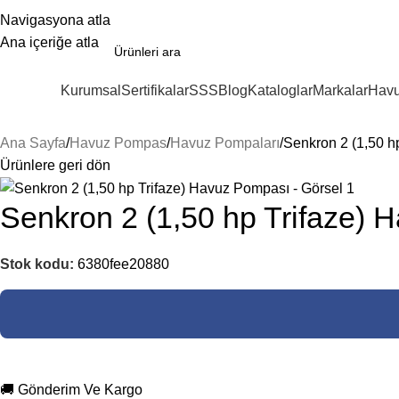
Navigasyona atla
Ana içeriğe atla
Kurumsal
Sertifikalar
SSS
Blog
Kataloglar
Markalar
Havu
ategoriler
Ana Sayfa
Havuz Pompas
Havuz Pompaları
Senkron 2 (1,50 h
Ürünlere geri dön
Senkron 2 (1,50 hp Trifaze)
Stok kodu:
6380fee20880
🚚 Gönderim Ve Kargo