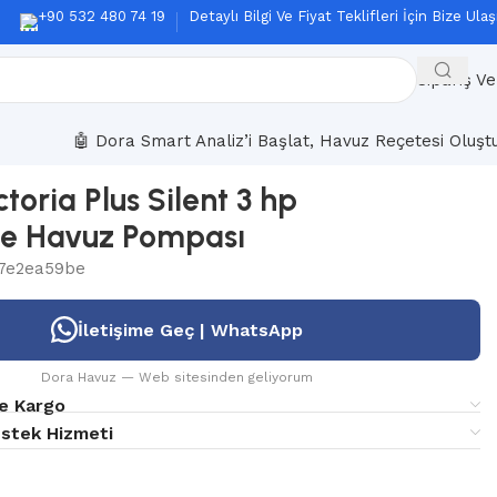
+90 532 480 74 19
Detaylı Bilgi Ve Fiyat Teklifleri İçin Bize Ulaş
Sipariş Ve
🤖 Dora Smart Analiz’i Başlat, Havuz Reçetesi Oluşt
ctoria Plus Silent 3 hp
e Havuz Pompası
7e2ea59be
İletişime Geç | WhatsApp
Dora Havuz — Web sitesinden geliyorum
e Kargo
estek Hizmeti