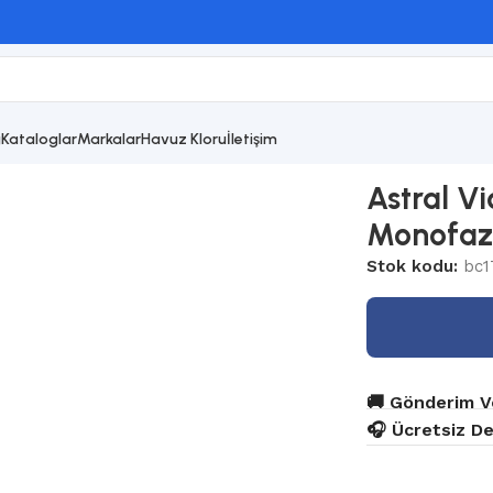
g
Kataloglar
Markalar
Havuz Kloru
İletişim
ia Plus Silent 3 hp Monofaze Havuz Pompası
Astral Vi
Monofaz
Stok kodu:
bc1
🚚 Gönderim V
🎧 Ücretsiz D