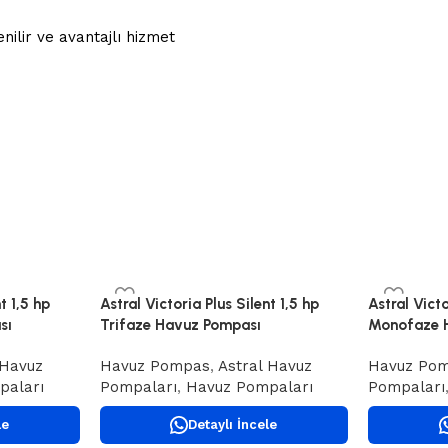
nilir ve avantajlı hizmet
t 1,5 hp
Astral Victoria Plus Silent 1,5 hp
Astral Victo
sı
Trifaze Havuz Pompası
Monofaze 
 Havuz
Havuz Pompas
,
Astral Havuz
Havuz Po
paları
Pompaları
,
Havuz Pompaları
Pompaları
le
Detaylı İncele