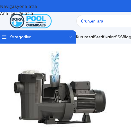
Navigasyona atla
Ana içeriğe atla
Kategoriler
Kurumsal
Sertifikalar
SSS
Blo
Ana Sayfa
Havuz Pompas
Havuz Pompaları
Astral Victor