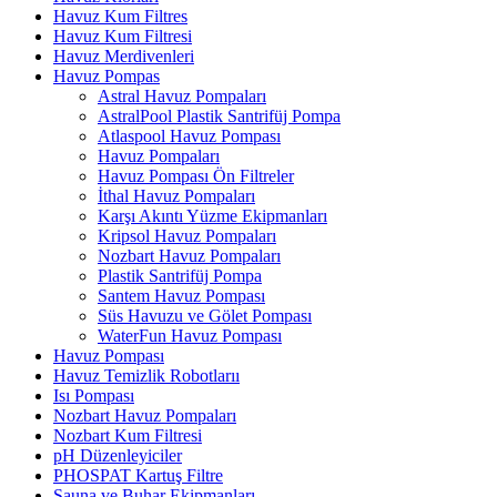
Havuz Kum Filtres
Havuz Kum Filtresi
Havuz Merdivenleri
Havuz Pompas
Astral Havuz Pompaları
AstralPool Plastik Santrifüj Pompa
Atlaspool Havuz Pompası
Havuz Pompaları
Havuz Pompası Ön Filtreler
İthal Havuz Pompaları
Karşı Akıntı Yüzme Ekipmanları
Kripsol Havuz Pompaları
Nozbart Havuz Pompaları
Plastik Santrifüj Pompa
Santem Havuz Pompası
Süs Havuzu ve Gölet Pompası
WaterFun Havuz Pompası
Havuz Pompası
Havuz Temizlik Robotlarıı
Isı Pompası
Nozbart Havuz Pompaları
Nozbart Kum Filtresi
pH Düzenleyiciler
PHOSPAT Kartuş Filtre
Sauna ve Buhar Ekipmanları