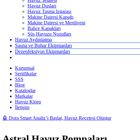
Havuz Şelalesi
Havuz Duşları
Havuz Taşma Izgarası
Makine Dairesi Kapağı
Makine Dairesi ve Merdiveni
Bahçe Kapakları
Süs Havuzu Nozulları
Havuz Aydınlatma
Sauna ve Buhar Ekipmanları
Dezenfeksiyon Ekipmanları
Kurumsal
Sertifikalar
SSS
Blog
Kataloglar
Markalar
Havuz Kloru
İletişim
🤖 Dora Smart Analiz’i Başlat, Havuz Reçetesi Oluştur
Astral Havuz Pompaları