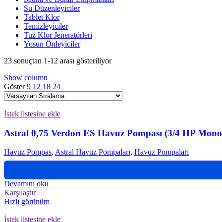
Su Düzenleyiciler
Tablet Klor
Temizleyiciler
Tuz Klor Jeneratörleri
Yosun Önleyiciler
23 sonuçtan 1-12 arası gösteriliyor
Show column
Göster
9
12
18
24
İstek listesine ekle
Astral 0,75 Verdon ES Havuz Pompası (3/4 HP Mono
Havuz Pompas
,
Astral Havuz Pompaları
,
Havuz Pompaları
Devamını oku
Karşılaştır
Hızlı görünüm
İstek listesine ekle