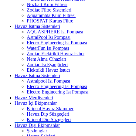
Nozbart Kum Filtresi
Zodiac Filtre Sistemleri
Aquarambla Kum Filtresi
PHOSPAT Kartuş Filtre
Havuz Isıtma Sistemleri
AQUASPHERE Isı Pompası
AstralPool Isı Pompası
Elecro Engineering Isı Pompası
WaterFun Isı Pompası
Zodiac Elektrikli Havuz Isıtıcı
Nem Alma Cihazları
Zodiac Isı Eşanjörleri
Elektrikli Havuz Isıtıcı
Havuz Isıtma Sistemleri
Astralpool Isı Pompası
Elecro Engineering Isı Pompası
Electro Engineering Isı Pompası
Havuz Merdivenleri
Havuz İçi Ekipmanlar
Kripsol Havuz Skimmer
Havuz Dip Süzgeçleri
Kripsol Dip Süzgeçleri
Havuz Dışı Ekipmanlar
Şezlonglar