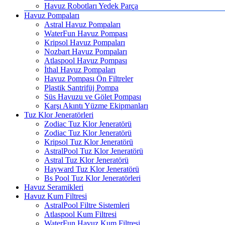
Havuz Robotları Yedek Parça
Havuz Pompaları
Astral Havuz Pompaları
WaterFun Havuz Pompası
Kripsol Havuz Pompaları
Nozbart Havuz Pompaları
Atlaspool Havuz Pompası
İthal Havuz Pompaları
Havuz Pompası Ön Filtreler
Plastik Santrifüj Pompa
Süs Havuzu ve Gölet Pompası
Karşı Akıntı Yüzme Ekipmanları
Tuz Klor Jeneratörleri
Zodiac Tuz Klor Jeneratörü
Zodiac Tuz Klor Jeneratörü
Kripsol Tuz Klor Jeneratörü
AstralPool Tuz Klor Jeneratörü
Astral Tuz Klor Jeneratörü
Hayward Tuz Klor Jeneratörü
Bs Pool Tuz Klor Jeneratörleri
Havuz Seramikleri
Havuz Kum Filtresi
AstralPool Filtre Sistemleri
Atlaspool Kum Filtresi
WaterFun Havuz Kum Filtresi