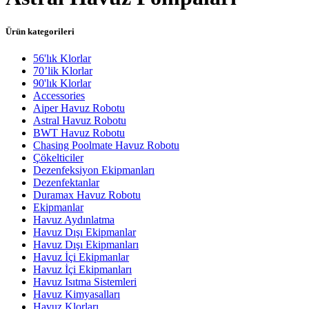
Ürün kategorileri
56'lık Klorlar
70’lik Klorlar
90'lık Klorlar
Accessories
Aiper Havuz Robotu
Astral Havuz Robotu
BWT Havuz Robotu
Chasing Poolmate Havuz Robotu
Çökelticiler
Dezenfeksiyon Ekipmanları
Dezenfektanlar
Duramax Havuz Robotu
Ekipmanlar
Havuz Aydınlatma
Havuz Dışı Ekipmanlar
Havuz Dışı Ekipmanları
Havuz İçi Ekipmanlar
Havuz İçi Ekipmanları
Havuz Isıtma Sistemleri
Havuz Kimyasalları
Havuz Klorları