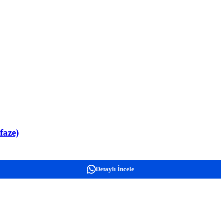
faze)
Detaylı İncele