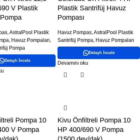
90 V Plastik
Plastik Santrifüj Havuz
j Pompa
Pompası
pas
,
AstralPool Plastik
Havuz Pompas
,
AstralPool Plastik
ompa
,
Havuz Pompaları
,
Santrifüj Pompa
,
Havuz Pompaları
trifüj Pompa
Detaylı İncele
Detaylı İncele
Devamını oku
ku
iltreli Pompa 10
Kivu Önfiltreli Pompa 10
400 V Pompa
HP 400/690 V Pompa
v/dak)
(1500 dev/dak)