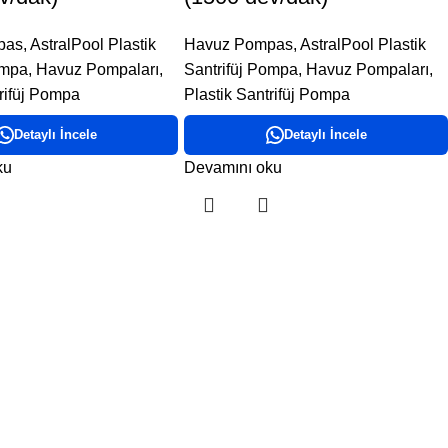
pas
,
AstralPool Plastik
Havuz Pompas
,
AstralPool Plastik
ompa
,
Havuz Pompaları
,
Santrifüj Pompa
,
Havuz Pompaları
,
trifüj Pompa
Plastik Santrifüj Pompa
Detaylı İncele
Detaylı İncele
ku
Devamını oku