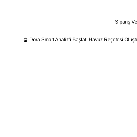
532 480 74 19
Detaylı Bilgi Ve Fiyat Teklifleri İçin Bize Ulaş
Sipariş Ve
🤖 Dora Smart Analiz’i Başlat, Havuz Reçetesi Oluşt