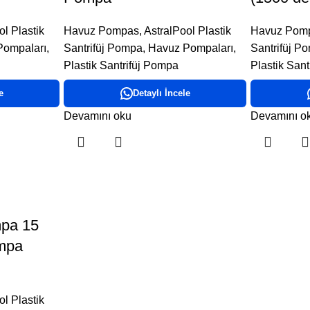
ol Plastik
Havuz Pompas
,
AstralPool Plastik
Havuz Pom
Pompaları
,
Santrifüj Pompa
,
Havuz Pompaları
,
Santrifüj P
Plastik Santrifüj Pompa
Plastik San
e
Detaylı İncele
Devamını oku
Devamını o
mpa 15
mpa
ol Plastik