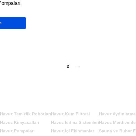
Pompaları
,
e
1
2
→
ÜRÜN KATEGORİLERİMİZ
Havuz Temizlik Robotları
Havuz Kum Filtresi
Havuz Aydınlatma
Havuz Kimyasalları
Havuz Isıtma Sistemleri
Havuz Merdivenle
Havuz Pompaları
Havuz İçi Ekipmanlar
Sauna ve Buhar E