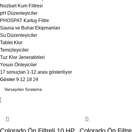
Nozbart Kum Filtresi
pH Düzenleyiciler
PHOSPAT Kartuş Filtre
Sauna ve Buhar Ekipmanları
Su Düzenleyiciler
Tablet Klor
Temizleyiciler
Tuz Klor Jeneratörleri
Yosun Önleyiciler
17 sonuçtan 1-12 arası gösteriliyor
Göster
9
12
18
24
Colorado Ön Filtreli 10 HP
Colorado Ön Filtre