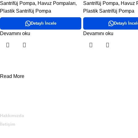
Santrifüj Pompa
,
Havuz Pompaları
,
Santrifüj Pompa
,
Havuz 
Plastik Santrifüj Pompa
Plastik Santrifüj Pompa
Detaylı İncele
Detaylı İncel
Devamını oku
Devamını oku
Read More
DORA HAVUZ
Hakkımızda
İletişim