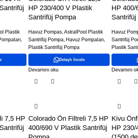
Santrifüj
HP 230/400 V Plastik
HP 400/6
Santrifüj Pompa
Santrifü
ol Plastik
Havuz Pompas
,
AstralPool Plastik
Havuz Pom
Pompaları
,
Santrifüj Pompa
,
Havuz Pompaları
,
Santrifüj P
Plastik Santrifüj Pompa
Plastik San
e
Detaylı İncele
Devamını oku
Devamını o
li 7,5 HP
Colorado Ön Filtreli 7,5 HP
Kivu Önf
Santrifüj
400/690 V Plastik Santrifüj
HP 230/
Pompa
(1500 de