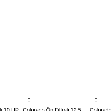
li 10 HP
Colorado Ön Filtreli 12,5
Colorado 