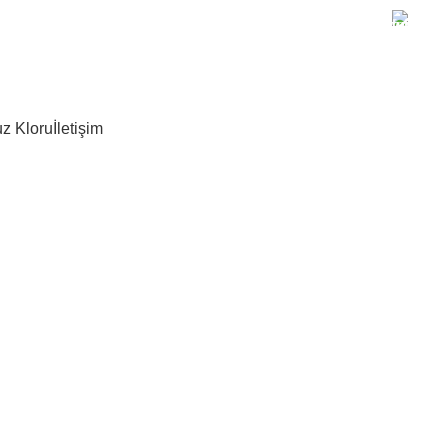
+90 
z Kloru
İletişim