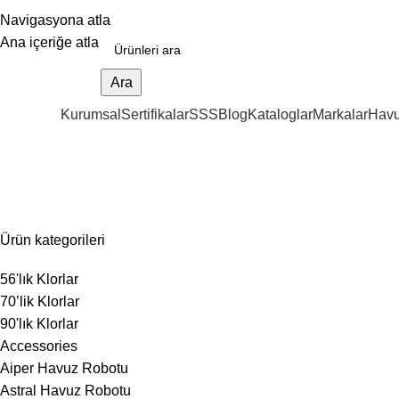
Navigasyona atla
Ana içeriğe atla
Ara
Kurumsal
Sertifikalar
SSS
Blog
Kataloglar
Markalar
Havu
ategoriler
AstralPool Plastik Santrifüj Pompa
Ürün kategorileri
56'lık Klorlar
70’lik Klorlar
90'lık Klorlar
Accessories
Aiper Havuz Robotu
Astral Havuz Robotu