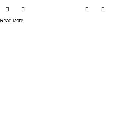
Read More
DORA HAVUZ
Hakkımızda
İletişim
ÜRÜN KATEGORİLERİMİZ
Havuz Temizlik Robotları
Havuz Kimyasalları
Havuz Pompaları
Tuz Klor Jeneratörleri
Havuz Kum Filtresi