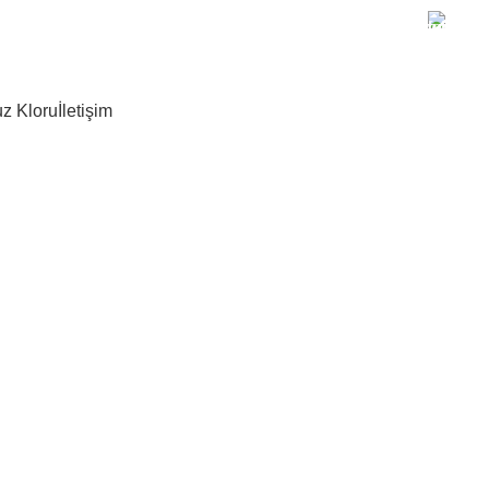
+90 
z Kloru
İletişim