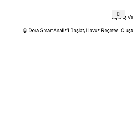
532 480 74 19
Detaylı Bilgi Ve Fiyat Teklifleri İçin Bize Ulaş
Sipariş Ve
🤖 Dora Smart Analiz’i Başlat, Havuz Reçetesi Oluşt