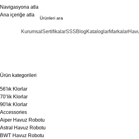
Navigasyona atla
Ana içeriğe atla
Kurumsal
Sertifikalar
SSS
Blog
Kataloglar
Markalar
Havu
ategoriler
Deep Blue Yosun Önleyici
Ürün kategorileri
56'lık Klorlar
70’lik Klorlar
90'lık Klorlar
Accessories
Aiper Havuz Robotu
Astral Havuz Robotu
BWT Havuz Robotu