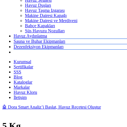
Havuz Şelalesi
Havuz Duşları
Havuz Taşma Izgarası
Makine Dairesi Kapağı
Makine Dairesi ve Merdiveni
Bahçe Kapakları
Süs Havuzu Nozulları
Havuz Aydınlatma
Sauna ve Buhar Ekipmanları
Dezenfeksiyon Ekipmanları
Kurumsal
Sertifikalar
SSS
Blog
Kataloglar
Markalar
Havuz Kloru
İletişim
🤖 Dora Smart Analiz’i Başlat, Havuz Reçetesi Oluştur
5 Kg