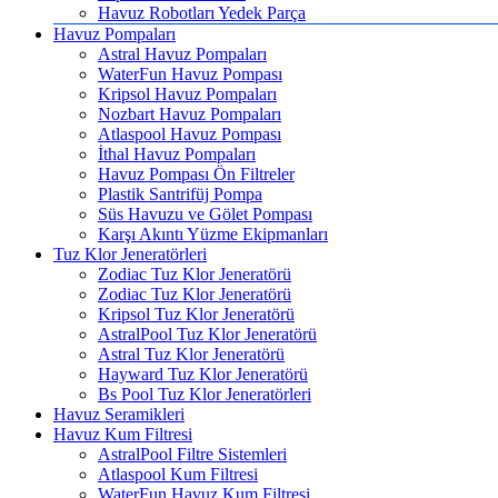
Havuz Robotları Yedek Parça
Havuz Pompaları
Astral Havuz Pompaları
WaterFun Havuz Pompası
Kripsol Havuz Pompaları
Nozbart Havuz Pompaları
Atlaspool Havuz Pompası
İthal Havuz Pompaları
Havuz Pompası Ön Filtreler
Plastik Santrifüj Pompa
Süs Havuzu ve Gölet Pompası
Karşı Akıntı Yüzme Ekipmanları
Tuz Klor Jeneratörleri
Zodiac Tuz Klor Jeneratörü
Zodiac Tuz Klor Jeneratörü
Kripsol Tuz Klor Jeneratörü
AstralPool Tuz Klor Jeneratörü
Astral Tuz Klor Jeneratörü
Hayward Tuz Klor Jeneratörü
Bs Pool Tuz Klor Jeneratörleri
Havuz Seramikleri
Havuz Kum Filtresi
AstralPool Filtre Sistemleri
Atlaspool Kum Filtresi
WaterFun Havuz Kum Filtresi