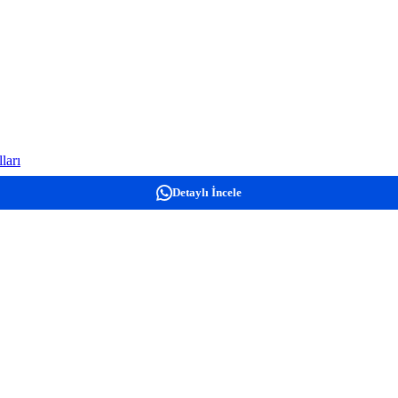
ları
Detaylı İncele