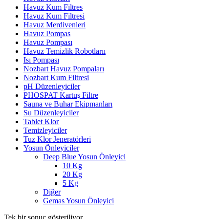
Havuz Kum Filtres
Havuz Kum Filtresi
Havuz Merdivenleri
Havuz Pompas
Havuz Pompası
Havuz Temizlik Robotlarıı
Isı Pompası
Nozbart Havuz Pompaları
Nozbart Kum Filtresi
pH Düzenleyiciler
PHOSPAT Kartuş Filtre
Sauna ve Buhar Ekipmanları
Su Düzenleyiciler
Tablet Klor
Temizleyiciler
Tuz Klor Jeneratörleri
Yosun Önleyiciler
Deep Blue Yosun Önleyici
10 Kg
20 Kg
5 Kg
Diğer
Gemas Yosun Önleyici
Tek bir sonuç gösteriliyor