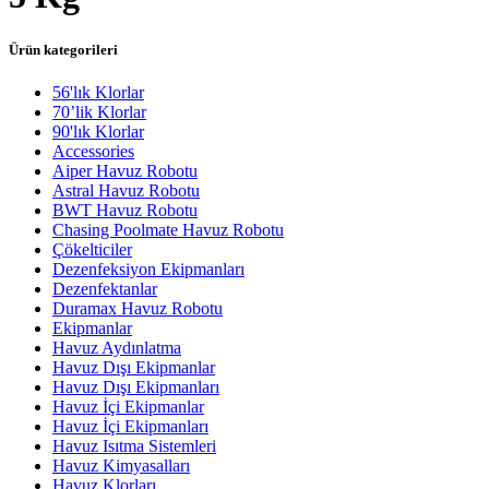
Ürün kategorileri
56'lık Klorlar
70’lik Klorlar
90'lık Klorlar
Accessories
Aiper Havuz Robotu
Astral Havuz Robotu
BWT Havuz Robotu
Chasing Poolmate Havuz Robotu
Çökelticiler
Dezenfeksiyon Ekipmanları
Dezenfektanlar
Duramax Havuz Robotu
Ekipmanlar
Havuz Aydınlatma
Havuz Dışı Ekipmanlar
Havuz Dışı Ekipmanları
Havuz İçi Ekipmanlar
Havuz İçi Ekipmanları
Havuz Isıtma Sistemleri
Havuz Kimyasalları
Havuz Klorları