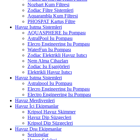
Nozbart Kum Filtresi
Zodiac Filtre Sistemleri
Aquarambla Kum Filtresi
PHOSPAT Kartuş Filtre
Havuz Isıtma Sistemleri
AQUASPHERE Isı Pompası
AstralPool Isı Pompası
Elecro Engineering Isı Pompası
WaterFun Isı Pompası
Zodiac Elektrikli Havuz Isıtıcı
Nem Alma Cihazları
Zodiac Isı Eşanjörleri
Elektrikli Havuz Isıtıcı
Havuz Isıtma Sistemleri
Astralpool Isı Pompası
Elecro Engineering Isı Pompası
Electro Engineering Isı Pompası
Havuz Merdivenleri
Havuz İçi Ekipmanlar
Kripsol Havuz Skimmer
Havuz Dip Süzgeçleri
Kripsol Dip Süzgeçleri
Havuz Dışı Ekipmanlar
Şezlonglar