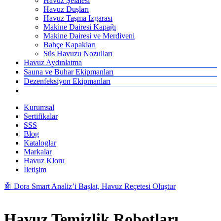
Havuz Şelalesi
Havuz Duşları
Havuz Taşma Izgarası
Makine Dairesi Kapağı
Makine Dairesi ve Merdiveni
Bahçe Kapakları
Süs Havuzu Nozulları
Havuz Aydınlatma
Sauna ve Buhar Ekipmanları
Dezenfeksiyon Ekipmanları
Kurumsal
Sertifikalar
SSS
Blog
Kataloglar
Markalar
Havuz Kloru
İletişim
🤖 Dora Smart Analiz’i Başlat, Havuz Reçetesi Oluştur
Havuz Temizlik Robotları