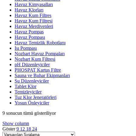
Havuz Kimyasalları
Havuz Klorları
Havuz Kum Filtres
Havuz Kum Filtresi
Havuz Merdivenleri
Havuz Pompas
Havuz Pompası
Havuz Temizlik Robotlarıı
Isı Pompası
Nozbart Havuz Pompaları
Nozbart Kum Filtresi
pH Düzenleyiciler
PHOSPAT Kartuş Filtre
Sauna ve Buhar Ekipmanları
Su Düzenleyiciler
Tablet Klor
Temizleyiciler
Tuz Klor Jeneratörleri
Yosun Önleyiciler
9 sonucun tümü gösteriliyor
Show column
Göster
9
12
18
24