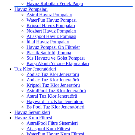
Havuz Robotları Yedek Parça
Havuz Pompaları
Astral Havuz Pompaları
WaterFun Havuz Pompası
Kripsol Havuz Pompaları
Nozbart Havuz Pompaları
Atlaspool Havuz Pompası
İthal Havuz Pompaları
Havuz Pompası Ön Filtreler
Plastik Santrifüj Pompa
Süs Havuzu ve Gölet Pompası
Karşı Akıntı Yüzme Ekipmanları
Tuz Klor Jeneratörleri
Zodiac Tuz Klor Jeneratörü
Zodiac Tuz Klor Jeneratörü
Kripsol Tuz Klor Jeneratörü
AstralPool Tuz Klor Jeneratörü
Astral Tuz Klor Jeneratörü
Hayward Tuz Klor Jeneratörü
Bs Pool Tuz Klor Jeneratörleri
Havuz Seramikleri
Havuz Kum Filtresi
AstralPool Filtre Sistemleri
Atlaspool Kum Filtresi
WaterFun Havuz Kum Filtresi