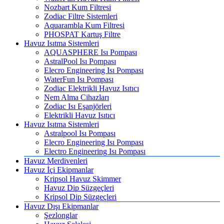
Nozbart Kum Filtresi
Zodiac Filtre Sistemleri
Aquarambla Kum Filtresi
PHOSPAT Kartuş Filtre
Havuz Isıtma Sistemleri
AQUASPHERE Isı Pompası
AstralPool Isı Pompası
Elecro Engineering Isı Pompası
WaterFun Isı Pompası
Zodiac Elektrikli Havuz Isıtıcı
Nem Alma Cihazları
Zodiac Isı Eşanjörleri
Elektrikli Havuz Isıtıcı
Havuz Isıtma Sistemleri
Astralpool Isı Pompası
Elecro Engineering Isı Pompası
Electro Engineering Isı Pompası
Havuz Merdivenleri
Havuz İçi Ekipmanlar
Kripsol Havuz Skimmer
Havuz Dip Süzgeçleri
Kripsol Dip Süzgeçleri
Havuz Dışı Ekipmanlar
Şezlonglar