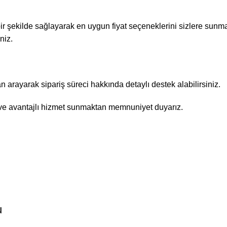
 bir şekilde sağlayarak en uygun fiyat seçeneklerini sizlere sunma
niz.
rayarak sipariş süreci hakkında detaylı destek alabilirsiniz.
r ve avantajlı hizmet sunmaktan memnuniyet duyarız.
u