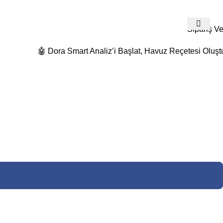
532 480 74 19
Detaylı Bilgi Ve Fiyat Teklifleri İçin Bize Ulaş
Sipariş Ve
🤖 Dora Smart Analiz’i Başlat, Havuz Reçetesi Oluşt