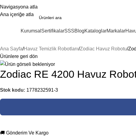
Navigasyona atla
Ana içeriğe atla
Kurumsal
Sertifikalar
SSS
Blog
Kataloglar
Markalar
Havu
ategoriler
Ana Sayfa
Havuz Temizlik Robotlarıı
Zodiac Havuz Robotu
Zod
Ürünlere geri dön
Zodiac RE 4200 Havuz Robot
Stok kodu:
1778232591-3
🚚 Gönderim Ve Kargo