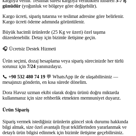
kargoya verilir. Teslimat süresi kargoya verildikten itibaren
5-7 iş
günüdür
(yoğunluk ve bölgeye göre değişebilir).
Kargo ücreti, sipariş tutarına ve teslimat adresine göre belirlenir.
Kargo ücreti ödeme adımında görüntülenir.
Büyük hacimli ürünlerde (25 Kg ve üzeri) özel taşıma
düzenlenebilir. Detay için bizimle iletişime geçin.
🎧 Ücretsiz Destek Hizmeti
Ürün seçimi, dozaj hesaplama veya sipariş sürecinizde her türlü
sorunuz için
7/24
yanınızdayız.
📞
+90 532 480 74 19
💬 WhatsApp ile de ulaşabilirsiniz —
mesajınızı gönderin, en kısa sürede dönelim.
Dora Havuz uzman ekibi olarak doğru ürünü doğru miktarda
kullanmanız için size rehberlik etmekten memnuniyet duyarız.
Ürün Sipariş
Sipariş vermek istediğiniz ürünlerin güncel stok durumu hakkında
bilgi almak, size özel avantajlı fiyat tekliflerinden yararlanmak ve
detaylı ürün bilgisi edinmek için bizimle iletişime geçebilirsiniz.