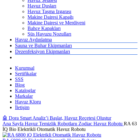
Havuz Şelalesi
Havuz Duşları
Havuz Taşma Izgarası
Makine Dairesi Kapağı
Makine Dairesi ve Merdiveni
Bahçe Kapakları
Süs Havuzu Nozulları
Havuz Aydınlatma
Sauna ve Buhar Ekipmanları
Dezenfeksiyon Ekipmanları
Kurumsal
Sertifikalar
SSS
Blog
Kataloglar
Markalar
Havuz Kloru
İletişim
🤖 Dora Smart Analiz’i Başlat, Havuz Reçetesi Oluştur
Ana Sayfa
Havuz Temizlik Robotlarıı
Zodiac Havuz Robotu
RA 63
İQ Bio Elektrikli Otomatik Havuz Robotu