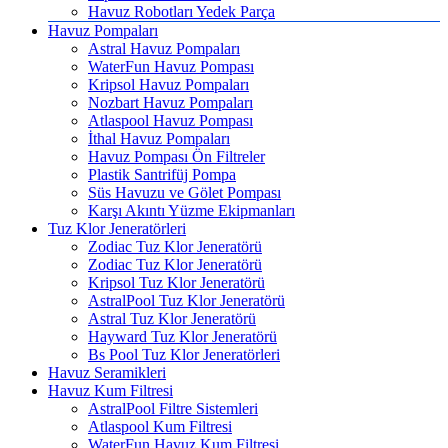
Havuz Robotları Yedek Parça
Havuz Pompaları
Astral Havuz Pompaları
WaterFun Havuz Pompası
Kripsol Havuz Pompaları
Nozbart Havuz Pompaları
Atlaspool Havuz Pompası
İthal Havuz Pompaları
Havuz Pompası Ön Filtreler
Plastik Santrifüj Pompa
Süs Havuzu ve Gölet Pompası
Karşı Akıntı Yüzme Ekipmanları
Tuz Klor Jeneratörleri
Zodiac Tuz Klor Jeneratörü
Zodiac Tuz Klor Jeneratörü
Kripsol Tuz Klor Jeneratörü
AstralPool Tuz Klor Jeneratörü
Astral Tuz Klor Jeneratörü
Hayward Tuz Klor Jeneratörü
Bs Pool Tuz Klor Jeneratörleri
Havuz Seramikleri
Havuz Kum Filtresi
AstralPool Filtre Sistemleri
Atlaspool Kum Filtresi
WaterFun Havuz Kum Filtresi