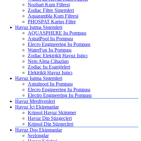
Nozbart Kum Filtresi
Zodiac Filtre Sistemleri
Aquarambla Kum Filtresi
PHOSPAT Kartuş Filtre
Havuz Isıtma Sistemleri
AQUASPHERE Isı Pompası
AstralPool Isı Pompası
Elecro Engineering Isı Pompası
WaterFun Isı Pompası
Zodiac Elektrikli Havuz Isıtıcı
Nem Alma Cihazları
Zodiac Isı Eşanjörleri
Elektrikli Havuz Isıtıcı
Havuz Isıtma Sistemleri
Astralpool Isı Pompası
Elecro Engineering Isı Pompası
Electro Engineering Isı Pompası
Havuz Merdivenleri
Havuz İçi Ekipmanlar
Kripsol Havuz Skimmer
Havuz Dip Süzgeçleri
Kripsol Dip Süzgeçleri
Havuz Dışı Ekipmanlar
Şezlonglar