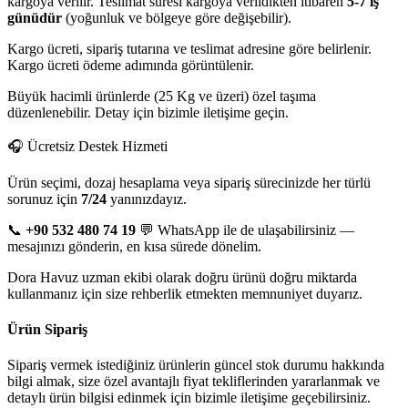
kargoya verilir. Teslimat süresi kargoya verildikten itibaren
5-7 iş
günüdür
(yoğunluk ve bölgeye göre değişebilir).
Kargo ücreti, sipariş tutarına ve teslimat adresine göre belirlenir.
Kargo ücreti ödeme adımında görüntülenir.
Büyük hacimli ürünlerde (25 Kg ve üzeri) özel taşıma
düzenlenebilir. Detay için bizimle iletişime geçin.
🎧 Ücretsiz Destek Hizmeti
Ürün seçimi, dozaj hesaplama veya sipariş sürecinizde her türlü
sorunuz için
7/24
yanınızdayız.
📞
+90 532 480 74 19
💬 WhatsApp ile de ulaşabilirsiniz —
mesajınızı gönderin, en kısa sürede dönelim.
Dora Havuz uzman ekibi olarak doğru ürünü doğru miktarda
kullanmanız için size rehberlik etmekten memnuniyet duyarız.
Ürün Sipariş
Sipariş vermek istediğiniz ürünlerin güncel stok durumu hakkında
bilgi almak, size özel avantajlı fiyat tekliflerinden yararlanmak ve
detaylı ürün bilgisi edinmek için bizimle iletişime geçebilirsiniz.