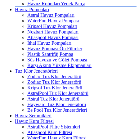
Havuz Robotları Yedek Parça
Havuz Pompaları
Astral Havuz Pompaları
WaterFun Havuz Pompası
Kripsol Havuz Pompaları
Nozbart Havuz Pompaları
Atlaspool Havuz Pompası
İthal Havuz Pompaları
Havuz Pompası Ön Filtreler
Plastik Santrifüj Pompa
Süs Havuzu ve Gölet Pompası
Karşı Akıntı Yüzme Ekipmanları
Tuz Klor Jeneratörleri
Zodiac Tuz Klor Jeneratörü
Zodiac Tuz Klor Jeneratörü
Kripsol Tuz Klor Jeneratörü
AstralPool Tuz Klor Jeneratörü
Astral Tuz Klor Jeneratörü
Hayward Tuz Klor Jeneratörü
Bs Pool Tuz Klor Jeneratörleri
Havuz Seramikleri
Havuz Kum Filtresi
AstralPool Filtre Sistemleri
Atlaspool Kum Filtresi
WaterFun Havuz Kum Filtresi