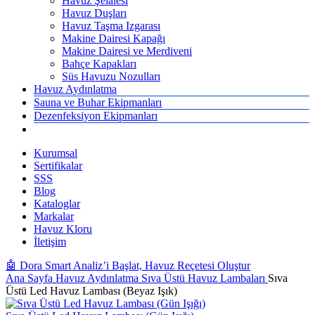
Havuz Şelalesi
Havuz Duşları
Havuz Taşma Izgarası
Makine Dairesi Kapağı
Makine Dairesi ve Merdiveni
Bahçe Kapakları
Süs Havuzu Nozulları
Havuz Aydınlatma
Sauna ve Buhar Ekipmanları
Dezenfeksiyon Ekipmanları
Kurumsal
Sertifikalar
SSS
Blog
Kataloglar
Markalar
Havuz Kloru
İletişim
🤖 Dora Smart Analiz’i Başlat, Havuz Reçetesi Oluştur
Ana Sayfa
Havuz Aydınlatma
Sıva Üstü Havuz Lambaları
Sıva
Üstü Led Havuz Lambası (Beyaz Işık)