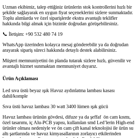
Uzman ekibimiz, talep ettiğiniz ürünlerin stok kontrollerini hızlı bir
şekilde sağlayarak en uygun fiyat seçeneklerini sizlere sunmaktadır.
Toplu alımlarda ve özel siparişlerde ekstra avantajlı teklifler
hakkında bilgi almak için bizimle doğrudan görüşebilirsiniz.
📞 İletişim: +90 532 480 74 19
WhatsApp üzerinden kolayca mesaj gönderebilir ya da doğrudan
arayarak sipariş süreci hakkında detaylı destek alabilirsiniz.
Müşteri memnuniyetini ön planda tutarak sizlere hızlı, güvenilir ve
avantajlı hizmet sunmaktan memnuniyet duyarız.
Ürün Açıklaması
Led sıva üstü beyaz ışık Havuz aydınlatma lambası kasası
dahil/komple
Sıva üstü havuz lambası 30 watt 3400 lümen ışık gücü
Havuz lambası ürünün gövdesi, difuze ya da şeffaf ön cam kısmı,
özel tasarımı, iç Alu-PCB yapısı, kullanılan smd Led’lerin High-end
ürünler olması nedeniyle ve ön cam çift kanal teknolojisi ile ürün su
altı şartlarında ve havuz kimyasallarının zorlayıcı etkilerinden