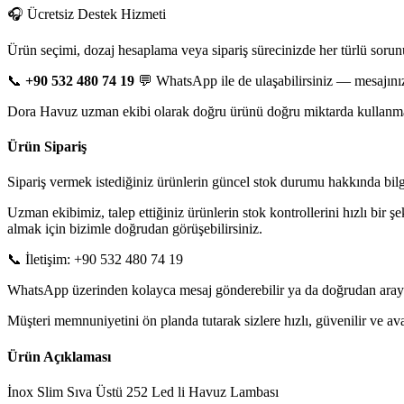
🎧 Ücretsiz Destek Hizmeti
Ürün seçimi, dozaj hesaplama veya sipariş sürecinizde her türlü sorun
📞
+90 532 480 74 19
💬 WhatsApp ile de ulaşabilirsiniz — mesajınız
Dora Havuz uzman ekibi olarak doğru ürünü doğru miktarda kullanman
Ürün Sipariş
Sipariş vermek istediğiniz ürünlerin güncel stok durumu hakkında bilgi 
Uzman ekibimiz, talep ettiğiniz ürünlerin stok kontrollerini hızlı bir ş
almak için bizimle doğrudan görüşebilirsiniz.
📞 İletişim: +90 532 480 74 19
WhatsApp üzerinden kolayca mesaj gönderebilir ya da doğrudan arayarak
Müşteri memnuniyetini ön planda tutarak sizlere hızlı, güvenilir ve 
Ürün Açıklaması
İnox Slim Sıva Üstü 252 Led li Havuz Lambası