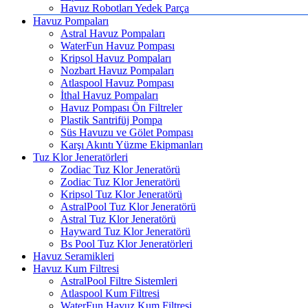
Havuz Robotları Yedek Parça
Havuz Pompaları
Astral Havuz Pompaları
WaterFun Havuz Pompası
Kripsol Havuz Pompaları
Nozbart Havuz Pompaları
Atlaspool Havuz Pompası
İthal Havuz Pompaları
Havuz Pompası Ön Filtreler
Plastik Santrifüj Pompa
Süs Havuzu ve Gölet Pompası
Karşı Akıntı Yüzme Ekipmanları
Tuz Klor Jeneratörleri
Zodiac Tuz Klor Jeneratörü
Zodiac Tuz Klor Jeneratörü
Kripsol Tuz Klor Jeneratörü
AstralPool Tuz Klor Jeneratörü
Astral Tuz Klor Jeneratörü
Hayward Tuz Klor Jeneratörü
Bs Pool Tuz Klor Jeneratörleri
Havuz Seramikleri
Havuz Kum Filtresi
AstralPool Filtre Sistemleri
Atlaspool Kum Filtresi
WaterFun Havuz Kum Filtresi