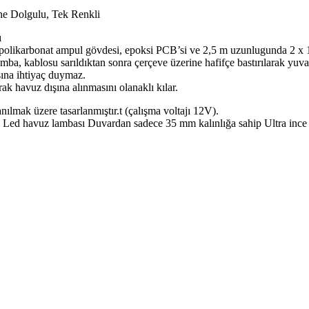
e Dolgulu, Tek Renkli
ı
i polikarbonat ampul gövdesi, epoksi PCB’si ve 2,5 m uzunlugunda 2 x 
ba, kablosu sarıldıktan sonra çerçeve üzerine hafifçe bastırılarak yuvas
sına ihtiyaç duymaz.
rak havuz dışına alınmasını olanaklı kılar.
lmak üzere tasarlanmıştır.t (çalışma voltajı 12V).
m Led havuz lambası Duvardan sadece 35 mm kalınlığa sahip Ultra ince 