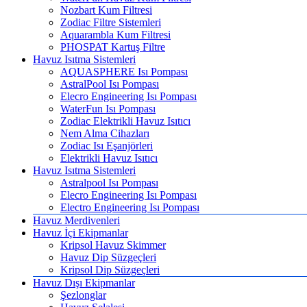
Nozbart Kum Filtresi
Zodiac Filtre Sistemleri
Aquarambla Kum Filtresi
PHOSPAT Kartuş Filtre
Havuz Isıtma Sistemleri
AQUASPHERE Isı Pompası
AstralPool Isı Pompası
Elecro Engineering Isı Pompası
WaterFun Isı Pompası
Zodiac Elektrikli Havuz Isıtıcı
Nem Alma Cihazları
Zodiac Isı Eşanjörleri
Elektrikli Havuz Isıtıcı
Havuz Isıtma Sistemleri
Astralpool Isı Pompası
Elecro Engineering Isı Pompası
Electro Engineering Isı Pompası
Havuz Merdivenleri
Havuz İçi Ekipmanlar
Kripsol Havuz Skimmer
Havuz Dip Süzgeçleri
Kripsol Dip Süzgeçleri
Havuz Dışı Ekipmanlar
Şezlonglar