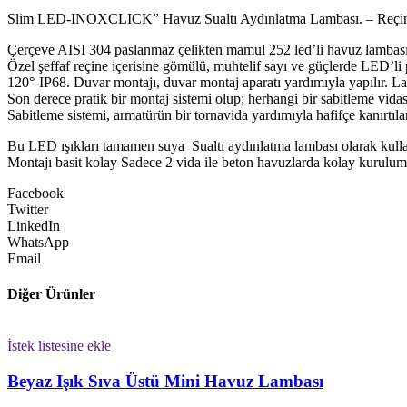
Slim LED-INOXCLICK” Havuz Sualtı Aydınlatma Lambası. – Reçin
Çerçeve AISI 304 paslanmaz çelikten mamul 252 led’li havuz lambas
Özel şeffaf reçine içerisine gömülü, muhtelif sayı ve güçlerde LED’l
120°-IP68. Duvar montajı, duvar montaj aparatı yardımıyla yapılır. Lam
Son derece pratik bir montaj sistemi olup; herhangi bir sabitleme vida
Sabitleme sistemi, armatürün bir tornavida yardımıyla hafifçe kanırtıla
Bu LED ışıkları tamamen suya Sualtı aydınlatma lambası olarak kullanı
Montajı basit kolay Sadece 2 vida ile beton havuzlarda kolay kurulu
Facebook
Twitter
LinkedIn
WhatsApp
Email
Diğer Ürünler
İstek listesine ekle
Beyaz Işık Sıva Üstü Mini Havuz Lambası