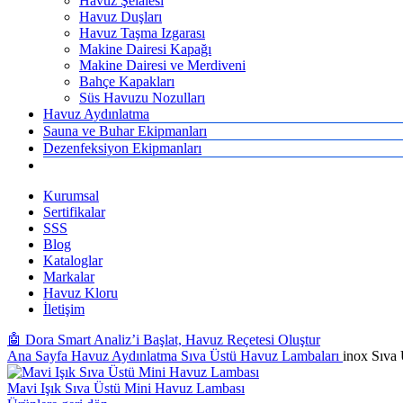
Havuz Şelalesi
Havuz Duşları
Havuz Taşma Izgarası
Makine Dairesi Kapağı
Makine Dairesi ve Merdiveni
Bahçe Kapakları
Süs Havuzu Nozulları
Havuz Aydınlatma
Sauna ve Buhar Ekipmanları
Dezenfeksiyon Ekipmanları
Kurumsal
Sertifikalar
SSS
Blog
Kataloglar
Markalar
Havuz Kloru
İletişim
🤖 Dora Smart Analiz’i Başlat, Havuz Reçetesi Oluştur
Ana Sayfa
Havuz Aydınlatma
Sıva Üstü Havuz Lambaları
inox Sıva
Mavi Işık Sıva Üstü Mini Havuz Lambası