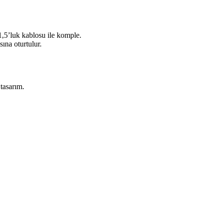
1,5’luk kablosu ile komple.
ına oturtulur.
tasarım.