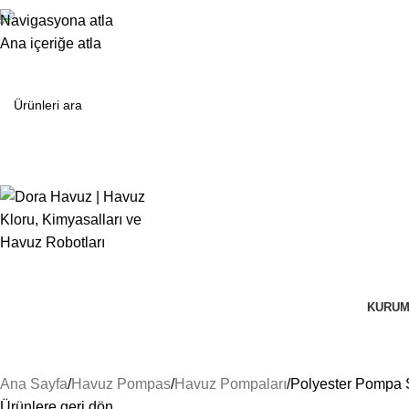
+90 532 480 74 19
Navigasyona atla
Detaylı Bilgi Ve Fiyat Teklifleri İçin Bize Ulaşın
Ana içeriğe atla
Kategoriler
KURUM
Ana Sayfa
Havuz Pompas
Havuz Pompaları
Polyester Pompa Se
Ürünlere geri dön