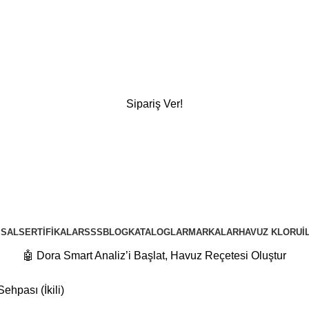
Sipariş Ver!
SAL
SERTIFIKALAR
SSS
BLOG
KATALOGLAR
MARKALAR
HAVUZ KLORU
İ
🤖 Dora Smart Analiz’i Başlat, Havuz Reçetesi Oluştur
hpası (İkili)