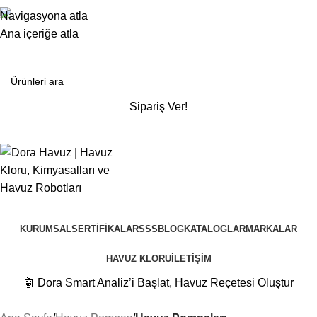
+90 532 480 74 19
Navigasyona atla
Detaylı Bilgi Ve Fiyat Teklifleri İçin Bize Ulaşın
Ana içeriğe atla
Sipariş Ver!
Kategoriler
KURUMSAL
SERTIFIKALAR
SSS
BLOG
KATALOGLAR
MARKALAR
HAVUZ KLORU
İLETIŞIM
🤖 Dora Smart Analiz’i Başlat, Havuz Reçetesi Oluştur