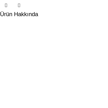
Ürün Hakkında
DORA HAVUZ
Hakkımızda
İletişim
ÜRÜN KATEGORİLERİMİZ
Havuz Temizlik Robotları
Havuz Kimyasalları
Havuz Pompaları
Tuz Klor Jeneratörleri
Havuz Kum Filtresi