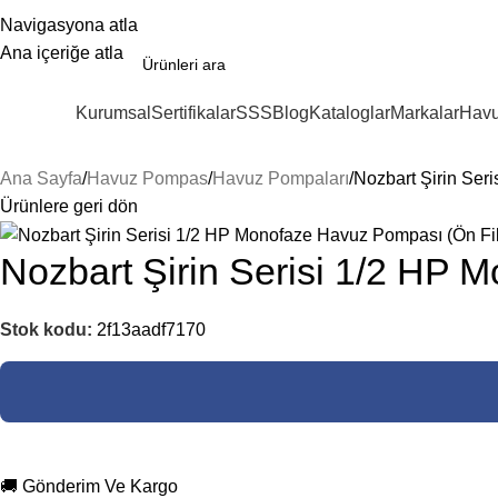
Navigasyona atla
Ana içeriğe atla
Kurumsal
Sertifikalar
SSS
Blog
Kataloglar
Markalar
Havu
ategoriler
Ana Sayfa
Havuz Pompas
Havuz Pompaları
Nozbart Şirin Ser
Ürünlere geri dön
Nozbart Şirin Serisi 1/2 HP 
Stok kodu:
2f13aadf7170
🚚 Gönderim Ve Kargo