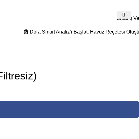
532 480 74 19
Detaylı Bilgi Ve Fiyat Teklifleri İçin Bize Ulaş
Sipariş Ve
🤖 Dora Smart Analiz’i Başlat, Havuz Reçetesi Oluşt
ltresiz)