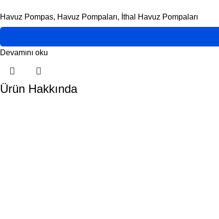
Havuz Pompas
,
Havuz Pompaları
,
İthal Havuz Pompaları
Devamını oku
Ürün Hakkında
DORA HAVUZ
Hakkımızda
İletişim
ÜRÜN KATEGORİLERİMİZ
Havuz Temizlik Robotları
Havuz Kimyasalları