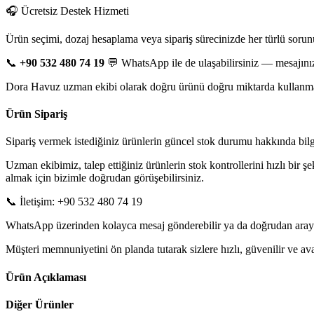
🎧 Ücretsiz Destek Hizmeti
Ürün seçimi, dozaj hesaplama veya sipariş sürecinizde her türlü sorun
📞
+90 532 480 74 19
💬 WhatsApp ile de ulaşabilirsiniz — mesajınız
Dora Havuz uzman ekibi olarak doğru ürünü doğru miktarda kullanman
Ürün Sipariş
Sipariş vermek istediğiniz ürünlerin güncel stok durumu hakkında bilgi 
Uzman ekibimiz, talep ettiğiniz ürünlerin stok kontrollerini hızlı bir ş
almak için bizimle doğrudan görüşebilirsiniz.
📞 İletişim: +90 532 480 74 19
WhatsApp üzerinden kolayca mesaj gönderebilir ya da doğrudan arayarak
Müşteri memnuniyetini ön planda tutarak sizlere hızlı, güvenilir ve 
Ürün Açıklaması
Diğer Ürünler