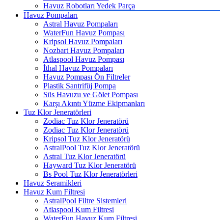
Havuz Robotları Yedek Parça
Havuz Pompaları
Astral Havuz Pompaları
WaterFun Havuz Pompası
Kripsol Havuz Pompaları
Nozbart Havuz Pompaları
Atlaspool Havuz Pompası
İthal Havuz Pompaları
Havuz Pompası Ön Filtreler
Plastik Santrifüj Pompa
Süs Havuzu ve Gölet Pompası
Karşı Akıntı Yüzme Ekipmanları
Tuz Klor Jeneratörleri
Zodiac Tuz Klor Jeneratörü
Zodiac Tuz Klor Jeneratörü
Kripsol Tuz Klor Jeneratörü
AstralPool Tuz Klor Jeneratörü
Astral Tuz Klor Jeneratörü
Hayward Tuz Klor Jeneratörü
Bs Pool Tuz Klor Jeneratörleri
Havuz Seramikleri
Havuz Kum Filtresi
AstralPool Filtre Sistemleri
Atlaspool Kum Filtresi
WaterFun Havuz Kum Filtresi