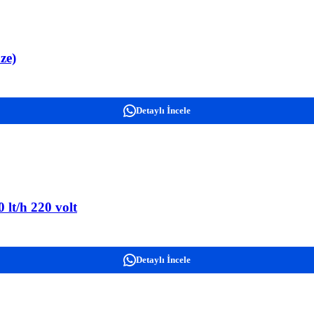
ze)
Detaylı İncele
lt/h 220 volt
Detaylı İncele