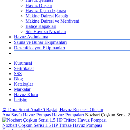
Havuz Şelalesi
Havuz Duşları
Havuz Taşma Izgarası
Makine Dairesi Kapağı
Makine Dairesi ve Merdiveni
Bahçe Kapakları
Süs Havuzu Nozulları
Havuz Aydınlatma
Sauna ve Buhar Ekipmanları
Dezenfeksiyon Ekipmanları
Kurumsal
Sertifikalar
SSS
Blog
Kataloglar
Markalar
Havuz Kloru
İletişim
🤖 Dora Smart Analiz’i Başlat, Havuz Reçetesi Oluştur
Ana Sayfa
Havuz Pompas
Havuz Pompaları
Nozbart Çoşkun Serisi
Nozbart Çoşkun Serisi 1.5 HP Trifaze Havuz Pompası