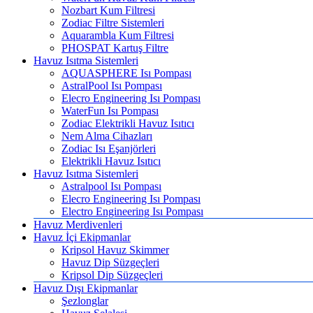
Nozbart Kum Filtresi
Zodiac Filtre Sistemleri
Aquarambla Kum Filtresi
PHOSPAT Kartuş Filtre
Havuz Isıtma Sistemleri
AQUASPHERE Isı Pompası
AstralPool Isı Pompası
Elecro Engineering Isı Pompası
WaterFun Isı Pompası
Zodiac Elektrikli Havuz Isıtıcı
Nem Alma Cihazları
Zodiac Isı Eşanjörleri
Elektrikli Havuz Isıtıcı
Havuz Isıtma Sistemleri
Astralpool Isı Pompası
Elecro Engineering Isı Pompası
Electro Engineering Isı Pompası
Havuz Merdivenleri
Havuz İçi Ekipmanlar
Kripsol Havuz Skimmer
Havuz Dip Süzgeçleri
Kripsol Dip Süzgeçleri
Havuz Dışı Ekipmanlar
Şezlonglar