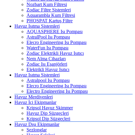
Nozbart Kum Filtresi
Zodiac Filtre Sistemleri
Aquarambla Kum Filtresi
PHOSPAT Kartuş Filtre
Havuz Isıtma Sistemleri
AQUASPHERE Isı Pompası
AstralPool Isı Pompası
Elecro Engineering Isı Pompası
WaterFun Isı Pompası
Zodiac Elektrikli Havuz Isıtıcı
Nem Alma Cihazları
Zodiac Isı Eşanjörleri
Elektrikli Havuz Isıtıcı
Havuz Isıtma Sistemleri
Astralpool Isı Pompası
Elecro Engineering Isı Pompası
Electro Engineering Isı Pompası
Havuz Merdivenleri
Havuz İçi Ekipmanlar
Kripsol Havuz Skimmer
Havuz Dip Süzgeçleri
Kripsol Dip Süzgeçleri
Havuz Dışı Ekipmanlar
Şezlonglar