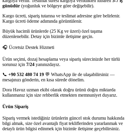
kargoya verilir. Teslimat süresi kargoya verildikten itibaren
5-7 iş
günüdür
(yoğunluk ve bölgeye göre değişebilir).
Kargo ücreti, sipariş tutarına ve teslimat adresine göre belirlenir.
Kargo ücreti ödeme adımında görüntülenir.
Büyük hacimli ürünlerde (25 Kg ve üzeri) özel taşıma
düzenlenebilir. Detay için bizimle iletişime geçin.
🎧 Ücretsiz Destek Hizmeti
Ürün seçimi, dozaj hesaplama veya sipariş sürecinizde her türlü
sorunuz için
7/24
yanınızdayız.
📞
+90 532 480 74 19
💬 WhatsApp ile de ulaşabilirsiniz —
mesajınızı gönderin, en kısa sürede dönelim.
Dora Havuz uzman ekibi olarak doğru ürünü doğru miktarda
kullanmanız için size rehberlik etmekten memnuniyet duyarız.
Ürün Sipariş
Sipariş vermek istediğiniz ürünlerin güncel stok durumu hakkında
bilgi almak, size özel avantajlı fiyat tekliflerinden yararlanmak ve
detaylı ürün bilgisi edinmek için bizimle iletişime geçebilirsiniz.