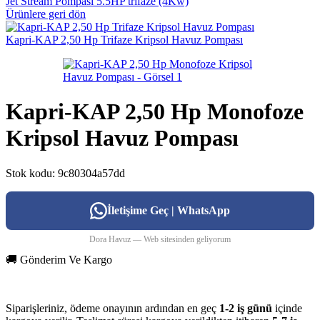
Jet Stream Pompası 5.5HP trifaze (4Kw)
Ürünlere geri dön
Kapri-KAP 2,50 Hp Trifaze Kripsol Havuz Pompası
Kapri-KAP 2,50 Hp Monofoze
Kripsol Havuz Pompası
Stok kodu:
9c80304a57dd
İletişime Geç | WhatsApp
Dora Havuz — Web sitesinden geliyorum
🚚 Gönderim Ve Kargo
Siparişleriniz, ödeme onayının ardından en geç
1-2 iş günü
içinde