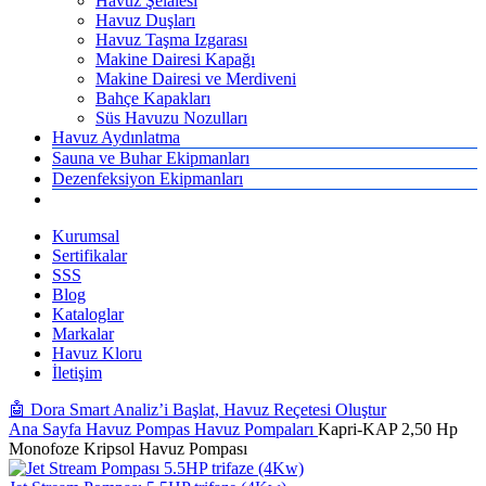
Havuz Şelalesi
Havuz Duşları
Havuz Taşma Izgarası
Makine Dairesi Kapağı
Makine Dairesi ve Merdiveni
Bahçe Kapakları
Süs Havuzu Nozulları
Havuz Aydınlatma
Sauna ve Buhar Ekipmanları
Dezenfeksiyon Ekipmanları
Kurumsal
Sertifikalar
SSS
Blog
Kataloglar
Markalar
Havuz Kloru
İletişim
🤖 Dora Smart Analiz’i Başlat, Havuz Reçetesi Oluştur
Ana Sayfa
Havuz Pompas
Havuz Pompaları
Kapri-KAP 2,50 Hp
Monofoze Kripsol Havuz Pompası