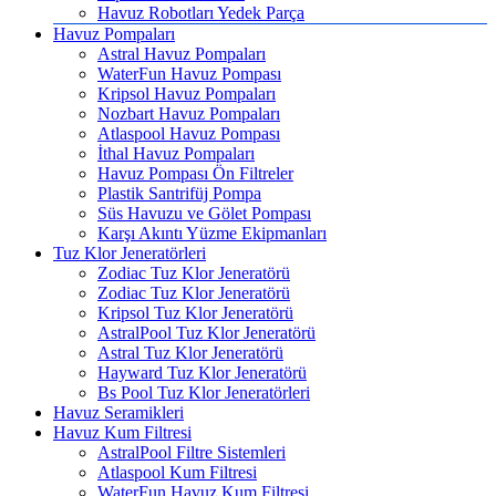
Havuz Robotları Yedek Parça
Havuz Pompaları
Astral Havuz Pompaları
WaterFun Havuz Pompası
Kripsol Havuz Pompaları
Nozbart Havuz Pompaları
Atlaspool Havuz Pompası
İthal Havuz Pompaları
Havuz Pompası Ön Filtreler
Plastik Santrifüj Pompa
Süs Havuzu ve Gölet Pompası
Karşı Akıntı Yüzme Ekipmanları
Tuz Klor Jeneratörleri
Zodiac Tuz Klor Jeneratörü
Zodiac Tuz Klor Jeneratörü
Kripsol Tuz Klor Jeneratörü
AstralPool Tuz Klor Jeneratörü
Astral Tuz Klor Jeneratörü
Hayward Tuz Klor Jeneratörü
Bs Pool Tuz Klor Jeneratörleri
Havuz Seramikleri
Havuz Kum Filtresi
AstralPool Filtre Sistemleri
Atlaspool Kum Filtresi
WaterFun Havuz Kum Filtresi