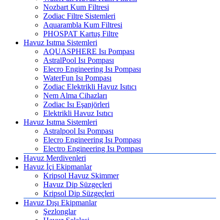
Nozbart Kum Filtresi
Zodiac Filtre Sistemleri
Aquarambla Kum Filtresi
PHOSPAT Kartuş Filtre
Havuz Isıtma Sistemleri
AQUASPHERE Isı Pompası
AstralPool Isı Pompası
Elecro Engineering Isı Pompası
WaterFun Isı Pompası
Zodiac Elektrikli Havuz Isıtıcı
Nem Alma Cihazları
Zodiac Isı Eşanjörleri
Elektrikli Havuz Isıtıcı
Havuz Isıtma Sistemleri
Astralpool Isı Pompası
Elecro Engineering Isı Pompası
Electro Engineering Isı Pompası
Havuz Merdivenleri
Havuz İçi Ekipmanlar
Kripsol Havuz Skimmer
Havuz Dip Süzgeçleri
Kripsol Dip Süzgeçleri
Havuz Dışı Ekipmanlar
Şezlonglar