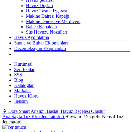
Havuz Şelalesi
Havuz Duşları
Havuz Taşma Izgarası
Makine Dairesi Kapağı
Makine Dairesi ve Merdiveni
Bahçe Kapakları
Süs Havuzu Nozulları
Havuz Aydınlatma
Sauna ve Buhar Ekipmanları
Dezenfeksiyon Ekipmanları
Kurumsal
Sertifikalar
SSS
Blog
Kataloglar
Markalar
Havuz Kloru
İletişim
🤖 Dora Smart Analiz’i Başlat, Havuz Reçetesi Oluştur
Ana Sayfa
Tuz Klor Jeneratörleri
Hayward 155 gr/hr Neosal Tuz
Jeneratörü