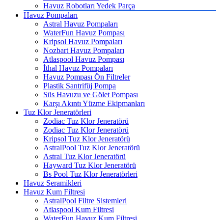
Havuz Robotları Yedek Parça
Havuz Pompaları
Astral Havuz Pompaları
WaterFun Havuz Pompası
Kripsol Havuz Pompaları
Nozbart Havuz Pompaları
Atlaspool Havuz Pompası
İthal Havuz Pompaları
Havuz Pompası Ön Filtreler
Plastik Santrifüj Pompa
Süs Havuzu ve Gölet Pompası
Karşı Akıntı Yüzme Ekipmanları
Tuz Klor Jeneratörleri
Zodiac Tuz Klor Jeneratörü
Zodiac Tuz Klor Jeneratörü
Kripsol Tuz Klor Jeneratörü
AstralPool Tuz Klor Jeneratörü
Astral Tuz Klor Jeneratörü
Hayward Tuz Klor Jeneratörü
Bs Pool Tuz Klor Jeneratörleri
Havuz Seramikleri
Havuz Kum Filtresi
AstralPool Filtre Sistemleri
Atlaspool Kum Filtresi
WaterFun Havuz Kum Filtresi