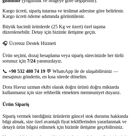
günüdür
(yoğunluk ve bölgeye göre değişebilir).
Kargo ücreti, sipariş tutarına ve teslimat adresine göre belirlenir.
Kargo ücreti ödeme adımında görüntülenir.
Büyük hacimli ürünlerde (25 Kg ve üzeri) özel taşıma
düzenlenebilir. Detay için bizimle iletişime geçin.
🎧 Ücretsiz Destek Hizmeti
Ürün seçimi, dozaj hesaplama veya sipariş sürecinizde her türlü
sorunuz için
7/24
yanınızdayız.
📞
+90 532 480 74 19
💬 WhatsApp ile de ulaşabilirsiniz —
mesajınızı gönderin, en kısa sürede dönelim.
Dora Havuz uzman ekibi olarak doğru ürünü doğru miktarda
kullanmanız için size rehberlik etmekten memnuniyet duyarız.
Ürün Sipariş
Sipariş vermek istediğiniz ürünlerin güncel stok durumu hakkında
bilgi almak, size özel avantajlı fiyat tekliflerinden yararlanmak ve
detaylı ürün bilgisi edinmek için bizimle iletişime geçebilirsiniz.