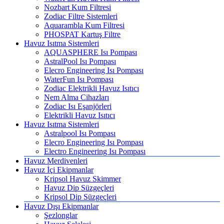
Nozbart Kum Filtresi
Zodiac Filtre Sistemleri
Aquarambla Kum Filtresi
PHOSPAT Kartuş Filtre
Havuz Isıtma Sistemleri
AQUASPHERE Isı Pompası
AstralPool Isı Pompası
Elecro Engineering Isı Pompası
WaterFun Isı Pompası
Zodiac Elektrikli Havuz Isıtıcı
Nem Alma Cihazları
Zodiac Isı Eşanjörleri
Elektrikli Havuz Isıtıcı
Havuz Isıtma Sistemleri
Astralpool Isı Pompası
Elecro Engineering Isı Pompası
Electro Engineering Isı Pompası
Havuz Merdivenleri
Havuz İçi Ekipmanlar
Kripsol Havuz Skimmer
Havuz Dip Süzgeçleri
Kripsol Dip Süzgeçleri
Havuz Dışı Ekipmanlar
Şezlonglar