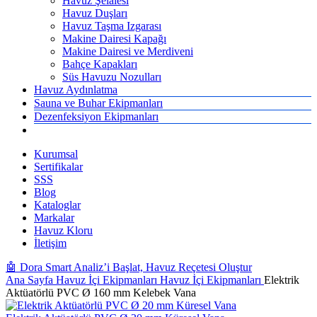
Havuz Şelalesi
Havuz Duşları
Havuz Taşma Izgarası
Makine Dairesi Kapağı
Makine Dairesi ve Merdiveni
Bahçe Kapakları
Süs Havuzu Nozulları
Havuz Aydınlatma
Sauna ve Buhar Ekipmanları
Dezenfeksiyon Ekipmanları
Kurumsal
Sertifikalar
SSS
Blog
Kataloglar
Markalar
Havuz Kloru
İletişim
🤖 Dora Smart Analiz’i Başlat, Havuz Reçetesi Oluştur
Ana Sayfa
Havuz İçi Ekipmanları
Havuz İçi Ekipmanları
Elektrik
Aktüatörlü PVC Ø 160 mm Kelebek Vana