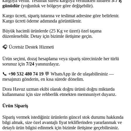
kargoya verilir. Teslimat süresi kargoya verildikten itibaren
5-7 iş
günüdür
(yoğunluk ve bölgeye göre değişebilir).
Kargo ücreti, sipariş tutarına ve teslimat adresine göre belirlenir.
Kargo ücreti ödeme adımında görüntülenir.
Büyük hacimli ürünlerde (25 Kg ve üzeri) özel taşıma
düzenlenebilir. Detay için bizimle iletişime geçin.
🎧 Ücretsiz Destek Hizmeti
Ürün seçimi, dozaj hesaplama veya sipariş sürecinizde her türlü
sorunuz için
7/24
yanınızdayız.
📞
+90 532 480 74 19
💬 WhatsApp ile de ulaşabilirsiniz —
mesajınızı gönderin, en kısa sürede dönelim.
Dora Havuz uzman ekibi olarak doğru ürünü doğru miktarda
kullanmanız için size rehberlik etmekten memnuniyet duyarız.
Ürün Sipariş
Sipariş vermek istediğiniz ürünlerin güncel stok durumu hakkında
bilgi almak, size özel avantajlı fiyat tekliflerinden yararlanmak ve
detaylı ürün bilgisi edinmek için bizimle iletişime geçebilirsiniz.