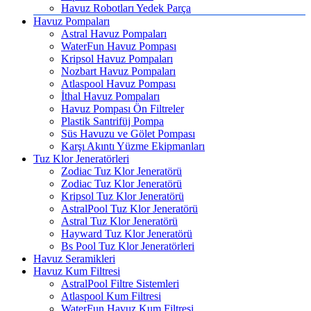
Havuz Robotları Yedek Parça
Havuz Pompaları
Astral Havuz Pompaları
WaterFun Havuz Pompası
Kripsol Havuz Pompaları
Nozbart Havuz Pompaları
Atlaspool Havuz Pompası
İthal Havuz Pompaları
Havuz Pompası Ön Filtreler
Plastik Santrifüj Pompa
Süs Havuzu ve Gölet Pompası
Karşı Akıntı Yüzme Ekipmanları
Tuz Klor Jeneratörleri
Zodiac Tuz Klor Jeneratörü
Zodiac Tuz Klor Jeneratörü
Kripsol Tuz Klor Jeneratörü
AstralPool Tuz Klor Jeneratörü
Astral Tuz Klor Jeneratörü
Hayward Tuz Klor Jeneratörü
Bs Pool Tuz Klor Jeneratörleri
Havuz Seramikleri
Havuz Kum Filtresi
AstralPool Filtre Sistemleri
Atlaspool Kum Filtresi
WaterFun Havuz Kum Filtresi