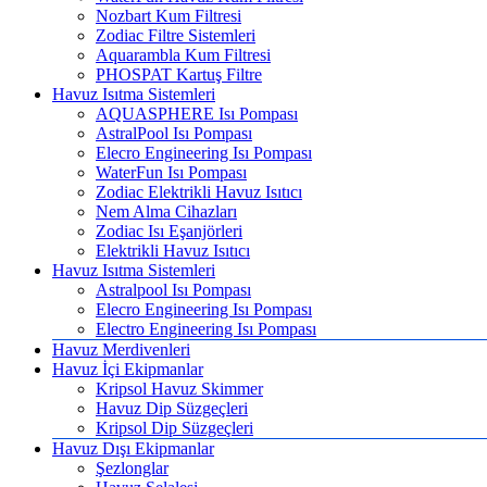
Nozbart Kum Filtresi
Zodiac Filtre Sistemleri
Aquarambla Kum Filtresi
PHOSPAT Kartuş Filtre
Havuz Isıtma Sistemleri
AQUASPHERE Isı Pompası
AstralPool Isı Pompası
Elecro Engineering Isı Pompası
WaterFun Isı Pompası
Zodiac Elektrikli Havuz Isıtıcı
Nem Alma Cihazları
Zodiac Isı Eşanjörleri
Elektrikli Havuz Isıtıcı
Havuz Isıtma Sistemleri
Astralpool Isı Pompası
Elecro Engineering Isı Pompası
Electro Engineering Isı Pompası
Havuz Merdivenleri
Havuz İçi Ekipmanlar
Kripsol Havuz Skimmer
Havuz Dip Süzgeçleri
Kripsol Dip Süzgeçleri
Havuz Dışı Ekipmanlar
Şezlonglar