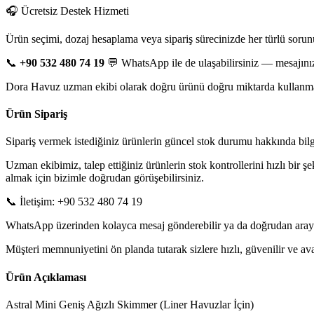
🎧 Ücretsiz Destek Hizmeti
Ürün seçimi, dozaj hesaplama veya sipariş sürecinizde her türlü sorun
📞
+90 532 480 74 19
💬 WhatsApp ile de ulaşabilirsiniz — mesajınız
Dora Havuz uzman ekibi olarak doğru ürünü doğru miktarda kullanman
Ürün Sipariş
Sipariş vermek istediğiniz ürünlerin güncel stok durumu hakkında bilgi 
Uzman ekibimiz, talep ettiğiniz ürünlerin stok kontrollerini hızlı bir ş
almak için bizimle doğrudan görüşebilirsiniz.
📞 İletişim: +90 532 480 74 19
WhatsApp üzerinden kolayca mesaj gönderebilir ya da doğrudan arayarak
Müşteri memnuniyetini ön planda tutarak sizlere hızlı, güvenilir ve 
Ürün Açıklaması
Astral Mini Geniş Ağızlı Skimmer (Liner Havuzlar İçin)