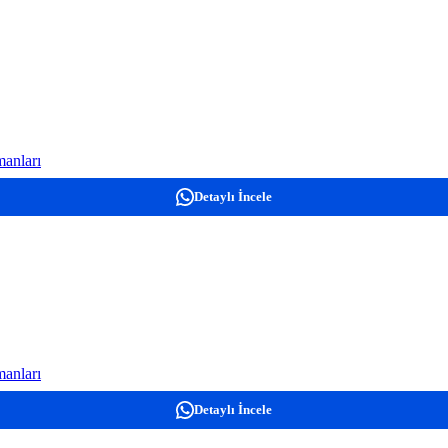
anları
Detaylı İncele
anları
Detaylı İncele