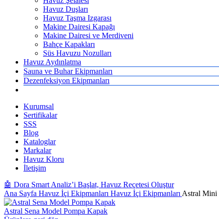
Havuz Şelalesi
Havuz Duşları
Havuz Taşma Izgarası
Makine Dairesi Kapağı
Makine Dairesi ve Merdiveni
Bahçe Kapakları
Süs Havuzu Nozulları
Havuz Aydınlatma
Sauna ve Buhar Ekipmanları
Dezenfeksiyon Ekipmanları
Kurumsal
Sertifikalar
SSS
Blog
Kataloglar
Markalar
Havuz Kloru
İletişim
🤖 Dora Smart Analiz’i Başlat, Havuz Reçetesi Oluştur
Ana Sayfa
Havuz İçi Ekipmanları
Havuz İçi Ekipmanları
Astral Mini
Astral Sena Model Pompa Kapak