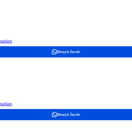
anları
Detaylı İncele
anları
Detaylı İncele