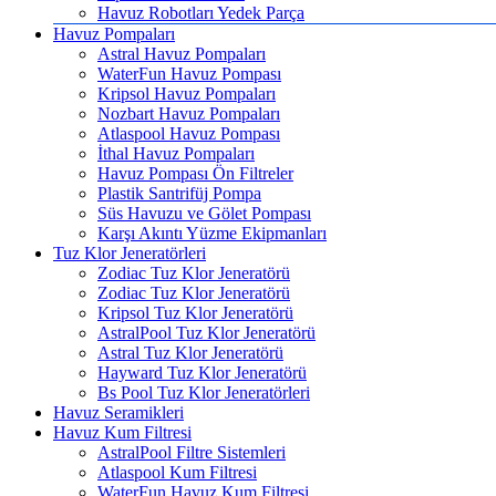
Havuz Robotları Yedek Parça
Havuz Pompaları
Astral Havuz Pompaları
WaterFun Havuz Pompası
Kripsol Havuz Pompaları
Nozbart Havuz Pompaları
Atlaspool Havuz Pompası
İthal Havuz Pompaları
Havuz Pompası Ön Filtreler
Plastik Santrifüj Pompa
Süs Havuzu ve Gölet Pompası
Karşı Akıntı Yüzme Ekipmanları
Tuz Klor Jeneratörleri
Zodiac Tuz Klor Jeneratörü
Zodiac Tuz Klor Jeneratörü
Kripsol Tuz Klor Jeneratörü
AstralPool Tuz Klor Jeneratörü
Astral Tuz Klor Jeneratörü
Hayward Tuz Klor Jeneratörü
Bs Pool Tuz Klor Jeneratörleri
Havuz Seramikleri
Havuz Kum Filtresi
AstralPool Filtre Sistemleri
Atlaspool Kum Filtresi
WaterFun Havuz Kum Filtresi