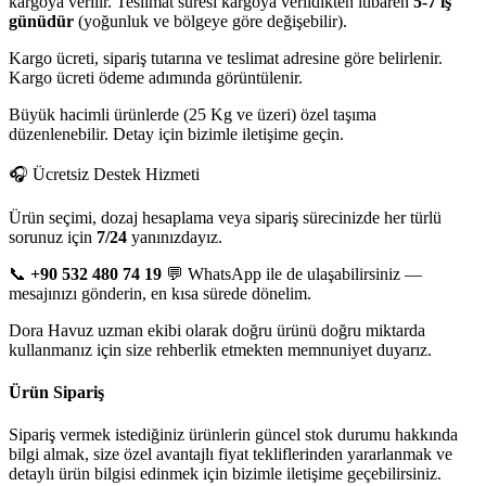
kargoya verilir. Teslimat süresi kargoya verildikten itibaren
5-7 iş
günüdür
(yoğunluk ve bölgeye göre değişebilir).
Kargo ücreti, sipariş tutarına ve teslimat adresine göre belirlenir.
Kargo ücreti ödeme adımında görüntülenir.
Büyük hacimli ürünlerde (25 Kg ve üzeri) özel taşıma
düzenlenebilir. Detay için bizimle iletişime geçin.
🎧 Ücretsiz Destek Hizmeti
Ürün seçimi, dozaj hesaplama veya sipariş sürecinizde her türlü
sorunuz için
7/24
yanınızdayız.
📞
+90 532 480 74 19
💬 WhatsApp ile de ulaşabilirsiniz —
mesajınızı gönderin, en kısa sürede dönelim.
Dora Havuz uzman ekibi olarak doğru ürünü doğru miktarda
kullanmanız için size rehberlik etmekten memnuniyet duyarız.
Ürün Sipariş
Sipariş vermek istediğiniz ürünlerin güncel stok durumu hakkında
bilgi almak, size özel avantajlı fiyat tekliflerinden yararlanmak ve
detaylı ürün bilgisi edinmek için bizimle iletişime geçebilirsiniz.