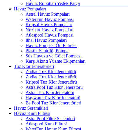
Havuz Robotları Yedek Parça
Havuz Pompaları
Astral Havuz Pompaları
WaterFun Havuz Pompası
Kripsol Havuz Pompaları
Nozbart Havuz Pompaları
Atlaspool Havuz Pompası
İthal Havuz Pompaları
Havuz Pompası Ön Filtreler
Plastik Santrifüj Pompa
Süs Havuzu ve Gölet Pompası
Karşı Akıntı Yüzme Ekipmanları
Tuz Klor Jeneratörleri
Zodiac Tuz Klor Jeneratörü
Zodiac Tuz Klor Jeneratörü
Kripsol Tuz Klor Jeneratörü
AstralPool Tuz Klor Jeneratörü
Astral Tuz Klor Jeneratörü
Hayward Tuz Klor Jeneratörü
Bs Pool Tuz Klor Jeneratörleri
Havuz Seramikleri
Havuz Kum Filtresi
AstralPool Filtre Sistemleri
Atlaspool Kum Filtresi
WaterFun Havuz Kum Filtresi