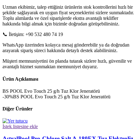
Uzman ekibimiz, talep ettiğiniz ürünlerin stok kontrollerini hızlı bir
şekilde sağlayarak en uygun fiyat seçeneklerini sizlere sunmaktadır.
Toplu alımlarda ve özel siparişlerde ekstra avantajlı teklifler
hakkında bilgi almak için bizimle doğrudan görüşebilirsiniz.
📞 İletişim: +90 532 480 74 19
WhatsApp üzerinden kolayca mesaj gönderebilir ya da doğrudan
arayarak sipariş süreci hakkında detaylı destek alabilirsiniz.
Müşteri memnuniyetini ön planda tutarak sizlere hızlı, güvenilir ve
avantajlı hizmet sunmaktan memnuniyet duyarız.
Ürün Açıklaması
BS POOL Evo Touch 25 g/h Tuz Klor Jeneratörü
-30%BS POOL Evo Touch 25 g/h Tuz Klor Jeneratörü
Diğer Ürünler
İstek listesine ekle
AstralPool Pro-Chlore Salt A-180EX Tuz Elektroliz