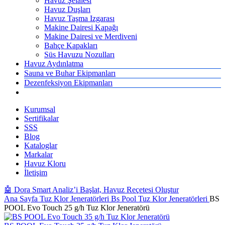
Havuz Şelalesi
Havuz Duşları
Havuz Taşma Izgarası
Makine Dairesi Kapağı
Makine Dairesi ve Merdiveni
Bahçe Kapakları
Süs Havuzu Nozulları
Havuz Aydınlatma
Sauna ve Buhar Ekipmanları
Dezenfeksiyon Ekipmanları
Kurumsal
Sertifikalar
SSS
Blog
Kataloglar
Markalar
Havuz Kloru
İletişim
🤖 Dora Smart Analiz’i Başlat, Havuz Reçetesi Oluştur
Ana Sayfa
Tuz Klor Jeneratörleri
Bs Pool Tuz Klor Jeneratörleri
BS
POOL Evo Touch 25 g/h Tuz Klor Jeneratörü