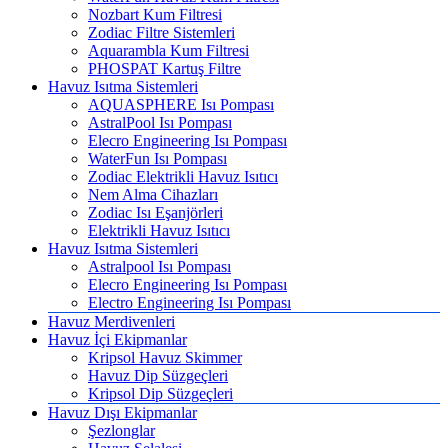
Nozbart Kum Filtresi
Zodiac Filtre Sistemleri
Aquarambla Kum Filtresi
PHOSPAT Kartuş Filtre
Havuz Isıtma Sistemleri
AQUASPHERE Isı Pompası
AstralPool Isı Pompası
Elecro Engineering Isı Pompası
WaterFun Isı Pompası
Zodiac Elektrikli Havuz Isıtıcı
Nem Alma Cihazları
Zodiac Isı Eşanjörleri
Elektrikli Havuz Isıtıcı
Havuz Isıtma Sistemleri
Astralpool Isı Pompası
Elecro Engineering Isı Pompası
Electro Engineering Isı Pompası
Havuz Merdivenleri
Havuz İçi Ekipmanlar
Kripsol Havuz Skimmer
Havuz Dip Süzgeçleri
Kripsol Dip Süzgeçleri
Havuz Dışı Ekipmanlar
Şezlonglar