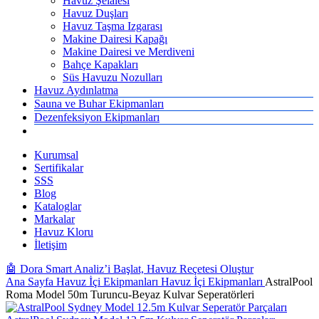
Havuz Şelalesi
Havuz Duşları
Havuz Taşma Izgarası
Makine Dairesi Kapağı
Makine Dairesi ve Merdiveni
Bahçe Kapakları
Süs Havuzu Nozulları
Havuz Aydınlatma
Sauna ve Buhar Ekipmanları
Dezenfeksiyon Ekipmanları
Kurumsal
Sertifikalar
SSS
Blog
Kataloglar
Markalar
Havuz Kloru
İletişim
🤖 Dora Smart Analiz’i Başlat, Havuz Reçetesi Oluştur
Ana Sayfa
Havuz İçi Ekipmanları
Havuz İçi Ekipmanları
AstralPool
Roma Model 50m Turuncu-Beyaz Kulvar Seperatörleri