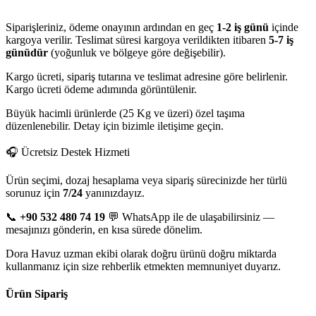
Siparişleriniz, ödeme onayının ardından en geç
1-2 iş günü
içinde
kargoya verilir. Teslimat süresi kargoya verildikten itibaren
5-7 iş
günüdür
(yoğunluk ve bölgeye göre değişebilir).
Kargo ücreti, sipariş tutarına ve teslimat adresine göre belirlenir.
Kargo ücreti ödeme adımında görüntülenir.
Büyük hacimli ürünlerde (25 Kg ve üzeri) özel taşıma
düzenlenebilir. Detay için bizimle iletişime geçin.
🎧 Ücretsiz Destek Hizmeti
Ürün seçimi, dozaj hesaplama veya sipariş sürecinizde her türlü
sorunuz için
7/24
yanınızdayız.
📞
+90 532 480 74 19
💬 WhatsApp ile de ulaşabilirsiniz —
mesajınızı gönderin, en kısa sürede dönelim.
Dora Havuz uzman ekibi olarak doğru ürünü doğru miktarda
kullanmanız için size rehberlik etmekten memnuniyet duyarız.
Ürün Sipariş