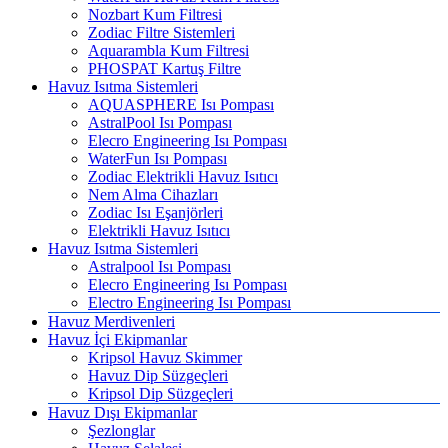
Nozbart Kum Filtresi
Zodiac Filtre Sistemleri
Aquarambla Kum Filtresi
PHOSPAT Kartuş Filtre
Havuz Isıtma Sistemleri
AQUASPHERE Isı Pompası
AstralPool Isı Pompası
Elecro Engineering Isı Pompası
WaterFun Isı Pompası
Zodiac Elektrikli Havuz Isıtıcı
Nem Alma Cihazları
Zodiac Isı Eşanjörleri
Elektrikli Havuz Isıtıcı
Havuz Isıtma Sistemleri
Astralpool Isı Pompası
Elecro Engineering Isı Pompası
Electro Engineering Isı Pompası
Havuz Merdivenleri
Havuz İçi Ekipmanlar
Kripsol Havuz Skimmer
Havuz Dip Süzgeçleri
Kripsol Dip Süzgeçleri
Havuz Dışı Ekipmanlar
Şezlonglar