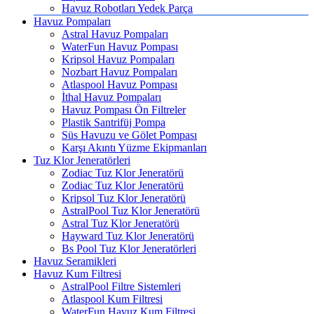
Havuz Robotları Yedek Parça
Havuz Pompaları
Astral Havuz Pompaları
WaterFun Havuz Pompası
Kripsol Havuz Pompaları
Nozbart Havuz Pompaları
Atlaspool Havuz Pompası
İthal Havuz Pompaları
Havuz Pompası Ön Filtreler
Plastik Santrifüj Pompa
Süs Havuzu ve Gölet Pompası
Karşı Akıntı Yüzme Ekipmanları
Tuz Klor Jeneratörleri
Zodiac Tuz Klor Jeneratörü
Zodiac Tuz Klor Jeneratörü
Kripsol Tuz Klor Jeneratörü
AstralPool Tuz Klor Jeneratörü
Astral Tuz Klor Jeneratörü
Hayward Tuz Klor Jeneratörü
Bs Pool Tuz Klor Jeneratörleri
Havuz Seramikleri
Havuz Kum Filtresi
AstralPool Filtre Sistemleri
Atlaspool Kum Filtresi
WaterFun Havuz Kum Filtresi