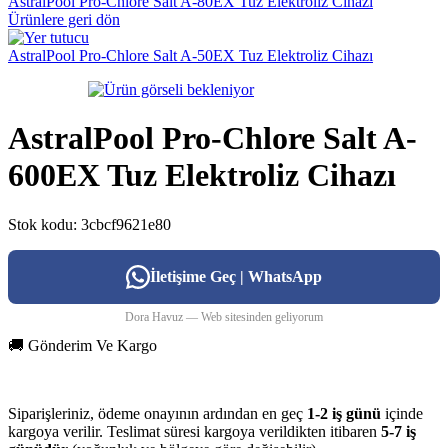
AstralPool Pro-Chlore Salt A-80EX Tuz Elektroliz Cihazı
Ürünlere geri dön
AstralPool Pro-Chlore Salt A-50EX Tuz Elektroliz Cihazı
AstralPool Pro-Chlore Salt A-
600EX Tuz Elektroliz Cihazı
Stok kodu:
3cbcf9621e80
İletişime Geç | WhatsApp
Dora Havuz — Web sitesinden geliyorum
🚚 Gönderim Ve Kargo
Siparişleriniz, ödeme onayının ardından en geç
1-2 iş günü
içinde
kargoya verilir. Teslimat süresi kargoya verildikten itibaren
5-7 iş