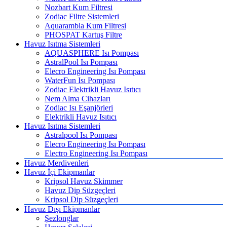
Nozbart Kum Filtresi
Zodiac Filtre Sistemleri
Aquarambla Kum Filtresi
PHOSPAT Kartuş Filtre
Havuz Isıtma Sistemleri
AQUASPHERE Isı Pompası
AstralPool Isı Pompası
Elecro Engineering Isı Pompası
WaterFun Isı Pompası
Zodiac Elektrikli Havuz Isıtıcı
Nem Alma Cihazları
Zodiac Isı Eşanjörleri
Elektrikli Havuz Isıtıcı
Havuz Isıtma Sistemleri
Astralpool Isı Pompası
Elecro Engineering Isı Pompası
Electro Engineering Isı Pompası
Havuz Merdivenleri
Havuz İçi Ekipmanlar
Kripsol Havuz Skimmer
Havuz Dip Süzgeçleri
Kripsol Dip Süzgeçleri
Havuz Dışı Ekipmanlar
Şezlonglar