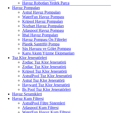
Havuz Robotları Yedek Parça
Havuz Pompaları
Astral Havuz Pompaları
WaterFun Havuz Pompası
Kripsol Havuz Pompaları
Nozbart Havuz Pompaları
Atlaspool Havuz Pompası
İthal Havuz Pompaları
Havuz Pompası Ön Filtreler
Plastik Santrifüj Pompa
Süs Havuzu ve Gölet Pompası
Karşı Akıntı Yüzme Ekipmanları
Tuz Klor Jeneratörleri
Zodiac Tuz Klor Jeneratörü
Zodiac Tuz Klor Jeneratörü
Kripsol Tuz Klor Jeneratörü
AstralPool Tuz Klor Jeneratörü
Astral Tuz Klor Jeneratörü
Hayward Tuz Klor Jeneratörü
Bs Pool Tuz Klor Jeneratörleri
Havuz Seramikleri
Havuz Kum Filtresi
AstralPool Filtre Sistemleri
Atlaspool Kum Filtresi
WaterFun Havuz Kum Filtresi