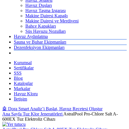
Havuz Şelalesi
Havuz Duşları
Havuz Taşma Izgarası
Makine Dairesi Kapağı
Makine Dairesi ve Merdiveni
Bahçe Kapakları
Süs Havuzu Nozulları
Havuz Aydınlatma
Sauna ve Buhar Ekipmanları
Dezenfeksiyon Ekipmanları
Kurumsal
Sertifikalar
SSS
Blog
Kataloglar
Markalar
Havuz Kloru
İletişim
🤖 Dora Smart Analiz’i Başlat, Havuz Reçetesi Oluştur
Ana Sayfa
Tuz Klor Jeneratörleri
AstralPool Pro-Chlore Salt A-
600EX Tuz Elektroliz Cihazı