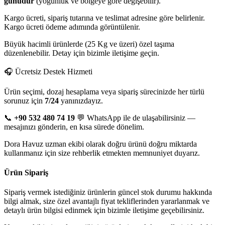
günüdür
(yoğunluk ve bölgeye göre değişebilir).
Kargo ücreti, sipariş tutarına ve teslimat adresine göre belirlenir.
Kargo ücreti ödeme adımında görüntülenir.
Büyük hacimli ürünlerde (25 Kg ve üzeri) özel taşıma
düzenlenebilir. Detay için bizimle iletişime geçin.
🎧 Ücretsiz Destek Hizmeti
Ürün seçimi, dozaj hesaplama veya sipariş sürecinizde her türlü
sorunuz için
7/24
yanınızdayız.
📞
+90 532 480 74 19
💬 WhatsApp ile de ulaşabilirsiniz —
mesajınızı gönderin, en kısa sürede dönelim.
Dora Havuz uzman ekibi olarak doğru ürünü doğru miktarda
kullanmanız için size rehberlik etmekten memnuniyet duyarız.
Ürün Sipariş
Sipariş vermek istediğiniz ürünlerin güncel stok durumu hakkında
bilgi almak, size özel avantajlı fiyat tekliflerinden yararlanmak ve
detaylı ürün bilgisi edinmek için bizimle iletişime geçebilirsiniz.