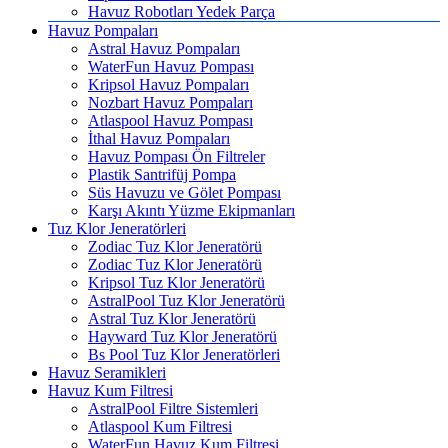
Havuz Robotları Yedek Parça
Havuz Pompaları
Astral Havuz Pompaları
WaterFun Havuz Pompası
Kripsol Havuz Pompaları
Nozbart Havuz Pompaları
Atlaspool Havuz Pompası
İthal Havuz Pompaları
Havuz Pompası Ön Filtreler
Plastik Santrifüj Pompa
Süs Havuzu ve Gölet Pompası
Karşı Akıntı Yüzme Ekipmanları
Tuz Klor Jeneratörleri
Zodiac Tuz Klor Jeneratörü
Zodiac Tuz Klor Jeneratörü
Kripsol Tuz Klor Jeneratörü
AstralPool Tuz Klor Jeneratörü
Astral Tuz Klor Jeneratörü
Hayward Tuz Klor Jeneratörü
Bs Pool Tuz Klor Jeneratörleri
Havuz Seramikleri
Havuz Kum Filtresi
AstralPool Filtre Sistemleri
Atlaspool Kum Filtresi
WaterFun Havuz Kum Filtresi