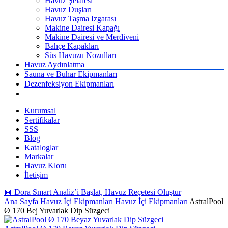
Havuz Şelalesi
Havuz Duşları
Havuz Taşma Izgarası
Makine Dairesi Kapağı
Makine Dairesi ve Merdiveni
Bahçe Kapakları
Süs Havuzu Nozulları
Havuz Aydınlatma
Sauna ve Buhar Ekipmanları
Dezenfeksiyon Ekipmanları
Kurumsal
Sertifikalar
SSS
Blog
Kataloglar
Markalar
Havuz Kloru
İletişim
🤖 Dora Smart Analiz’i Başlat, Havuz Reçetesi Oluştur
Ana Sayfa
Havuz İçi Ekipmanları
Havuz İçi Ekipmanları
AstralPool
Ø 170 Bej Yuvarlak Dip Süzgeci