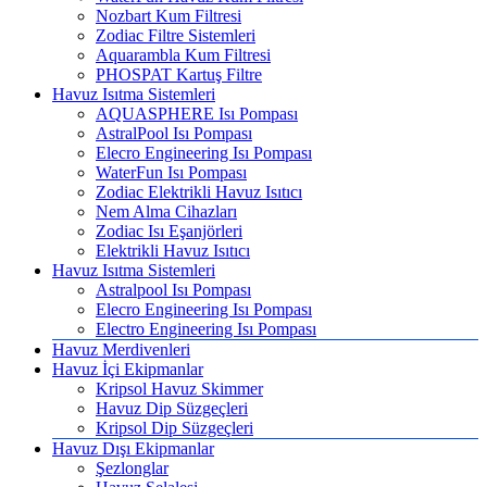
Nozbart Kum Filtresi
Zodiac Filtre Sistemleri
Aquarambla Kum Filtresi
PHOSPAT Kartuş Filtre
Havuz Isıtma Sistemleri
AQUASPHERE Isı Pompası
AstralPool Isı Pompası
Elecro Engineering Isı Pompası
WaterFun Isı Pompası
Zodiac Elektrikli Havuz Isıtıcı
Nem Alma Cihazları
Zodiac Isı Eşanjörleri
Elektrikli Havuz Isıtıcı
Havuz Isıtma Sistemleri
Astralpool Isı Pompası
Elecro Engineering Isı Pompası
Electro Engineering Isı Pompası
Havuz Merdivenleri
Havuz İçi Ekipmanlar
Kripsol Havuz Skimmer
Havuz Dip Süzgeçleri
Kripsol Dip Süzgeçleri
Havuz Dışı Ekipmanlar
Şezlonglar