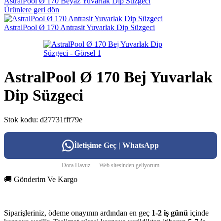
AstralPool Ø 170 Beyaz Yuvarlak Dip Süzgeci
Ürünlere geri dön
AstralPool Ø 170 Antrasit Yuvarlak Dip Süzgeci
AstralPool Ø 170 Bej Yuvarlak
Dip Süzgeci
Stok kodu:
d27731fff79e
İletişime Geç | WhatsApp
Dora Havuz — Web sitesinden geliyorum
🚚 Gönderim Ve Kargo
Siparişleriniz, ödeme onayının ardından en geç
1-2 iş günü
içinde