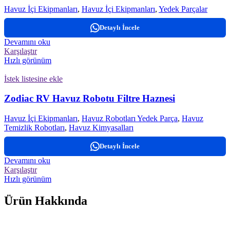
Havuz İçi Ekipmanları
,
Havuz İçi Ekipmanları
,
Yedek Parçalar
Detaylı İncele
Devamını oku
Karşılaştır
Hızlı görünüm
İstek listesine ekle
Zodiac RV Havuz Robotu Filtre Haznesi
Havuz İçi Ekipmanları
,
Havuz Robotları Yedek Parça
,
Havuz
Temizlik Robotları
,
Havuz Kimyasalları
Detaylı İncele
Devamını oku
Karşılaştır
Hızlı görünüm
Ürün Hakkında