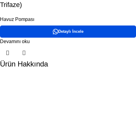
Trifaze)
Havuz Pompası
Detaylı İncele
Devamını oku
Ürün Hakkında
DORA HAVUZ
Hakkımızda
İletişim
ÜRÜN KATEGORİLERİMİZ
Havuz Temizlik Robotları