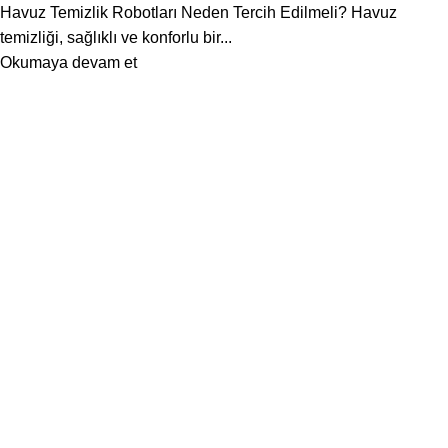
Havuz Temizlik Robotları Neden Tercih Edilmeli? Havuz
temizliği, sağlıklı ve konforlu bir...
Okumaya devam et
DORA HAVUZ
Hakkımızda
İletişim
ÜRÜN KATEGORİLERİMİZ
Havuz Temizlik Robotları
Havuz Kimyasalları
Havuz Pompaları
Tuz Klor Jeneratörleri
Havuz Kum Filtresi