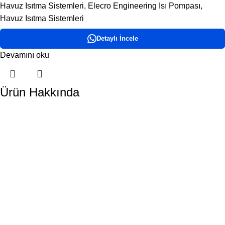
Havuz Isıtma Sistemleri
,
Elecro Engineering Isı Pompası
,
Havuz Isıtma Sistemleri
Detaylı İncele
Devamını oku
Ürün Hakkında
DORA HAVUZ
Hakkımızda
İletişim
ÜRÜN KATEGORİLERİMİZ
Havuz Temizlik Robotları
Havuz Kimyasalları