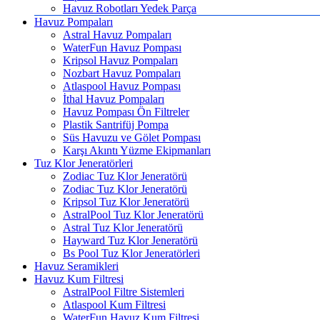
Havuz Robotları Yedek Parça
Havuz Pompaları
Astral Havuz Pompaları
WaterFun Havuz Pompası
Kripsol Havuz Pompaları
Nozbart Havuz Pompaları
Atlaspool Havuz Pompası
İthal Havuz Pompaları
Havuz Pompası Ön Filtreler
Plastik Santrifüj Pompa
Süs Havuzu ve Gölet Pompası
Karşı Akıntı Yüzme Ekipmanları
Tuz Klor Jeneratörleri
Zodiac Tuz Klor Jeneratörü
Zodiac Tuz Klor Jeneratörü
Kripsol Tuz Klor Jeneratörü
AstralPool Tuz Klor Jeneratörü
Astral Tuz Klor Jeneratörü
Hayward Tuz Klor Jeneratörü
Bs Pool Tuz Klor Jeneratörleri
Havuz Seramikleri
Havuz Kum Filtresi
AstralPool Filtre Sistemleri
Atlaspool Kum Filtresi
WaterFun Havuz Kum Filtresi