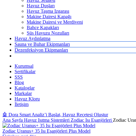
Havuz Şelalesi
Havuz Duşları
Havuz Taşma Izgarası
Makine Dairesi Kapağı
Makine Dairesi ve Merdiveni
Bahçe Kapakları
Süs Havuzu Nozulları
Havuz Aydınlatma
Sauna ve Buhar Ekipmanları
Dezenfeksiyon Ekipmanları
Kurumsal
Sertifikalar
SSS
Blog
Kataloglar
Markalar
Havuz Kloru
İletişim
🤖 Dora Smart Analiz’i Başlat, Havuz Reçetesi Oluştur
Ana Sayfa
Havuz Isıtma Sistemleri
Zodiac Isı Eşanjörleri
Zodiac Uran
Zodiac Uranus+ 35 Isı Eşanjörleri Plus Model