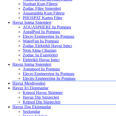
Nozbart Kum Filtresi
Zodiac Filtre Sistemleri
Aquarambla Kum Filtresi
PHOSPAT Kartuş Filtre
Havuz Isıtma Sistemleri
AQUASPHERE Isı Pompası
AstralPool Isı Pompası
Elecro Engineering Isı Pompası
WaterFun Isı Pompası
Zodiac Elektrikli Havuz Isıtıcı
Nem Alma Cihazları
Zodiac Isı Eşanjörleri
Elektrikli Havuz Isıtıcı
Havuz Isıtma Sistemleri
Astralpool Isı Pompası
Elecro Engineering Isı Pompası
Electro Engineering Isı Pompası
Havuz Merdivenleri
Havuz İçi Ekipmanlar
Kripsol Havuz Skimmer
Havuz Dip Süzgeçleri
Kripsol Dip Süzgeçleri
Havuz Dışı Ekipmanlar
Şezlonglar