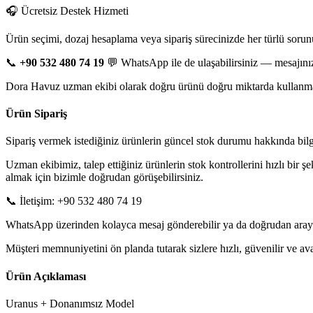
🎧 Ücretsiz Destek Hizmeti
Ürün seçimi, dozaj hesaplama veya sipariş sürecinizde her türlü sorun
📞
+90 532 480 74 19
💬 WhatsApp ile de ulaşabilirsiniz — mesajınız
Dora Havuz uzman ekibi olarak doğru ürünü doğru miktarda kullanman
Ürün Sipariş
Sipariş vermek istediğiniz ürünlerin güncel stok durumu hakkında bilgi 
Uzman ekibimiz, talep ettiğiniz ürünlerin stok kontrollerini hızlı bir ş
almak için bizimle doğrudan görüşebilirsiniz.
📞 İletişim: +90 532 480 74 19
WhatsApp üzerinden kolayca mesaj gönderebilir ya da doğrudan arayarak
Müşteri memnuniyetini ön planda tutarak sizlere hızlı, güvenilir ve 
Ürün Açıklaması
Uranus + Donanımsız Model