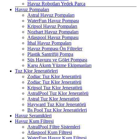
Havuz Robotları Yedek Parça
Havuz Pompaları
Astral Havuz Pompaları
WaterFun Havuz Pompası
Kripsol Havuz Pompaları
Nozbart Havuz Pompaları
Atlaspool Havuz Pompası
İthal Havuz Pompaları
Havuz Pompası Ön Filtreler
Plastik Santrifüj Pompa
Süs Havuzu ve Gölet Pompası
Karşı Akıntı Yüzme Ekipmanları
Tuz Klor Jeneratörleri
Zodiac Tuz Klor Jeneratörü
Zodiac Tuz Klor Jeneratörü
Kripsol Tuz Klor Jeneratörü
AstralPool Tuz Klor Jeneratörü
Astral Tuz Klor Jeneratörü
Hayward Tuz Klor Jeneratörü
Bs Pool Tuz Klor Jeneratörleri
Havuz Seramikleri
Havuz Kum Filtresi
AstralPool Filtre Sistemleri
Atlaspool Kum Filtresi
WaterFun Havuz Kum Filtresi