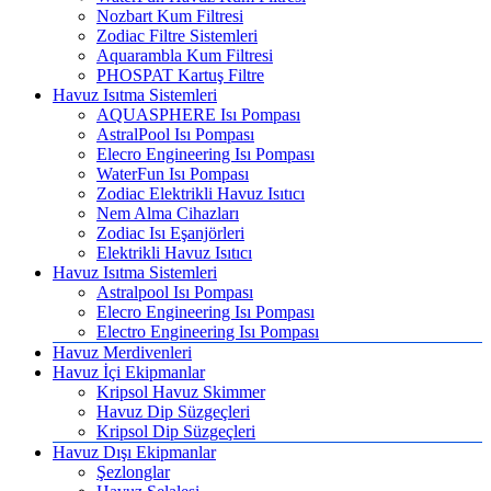
Nozbart Kum Filtresi
Zodiac Filtre Sistemleri
Aquarambla Kum Filtresi
PHOSPAT Kartuş Filtre
Havuz Isıtma Sistemleri
AQUASPHERE Isı Pompası
AstralPool Isı Pompası
Elecro Engineering Isı Pompası
WaterFun Isı Pompası
Zodiac Elektrikli Havuz Isıtıcı
Nem Alma Cihazları
Zodiac Isı Eşanjörleri
Elektrikli Havuz Isıtıcı
Havuz Isıtma Sistemleri
Astralpool Isı Pompası
Elecro Engineering Isı Pompası
Electro Engineering Isı Pompası
Havuz Merdivenleri
Havuz İçi Ekipmanlar
Kripsol Havuz Skimmer
Havuz Dip Süzgeçleri
Kripsol Dip Süzgeçleri
Havuz Dışı Ekipmanlar
Şezlonglar