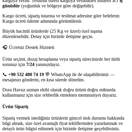
kargoya verilir. Teslimat süresi kargoya verildikten itibaren
5-7 iş
günüdür
(yoğunluk ve bölgeye göre değişebilir).
Kargo ücreti, sipariş tutarına ve teslimat adresine göre belirlenir.
Kargo ücreti ödeme adımında görüntülenir.
Büyük hacimli ürünlerde (25 Kg ve üzeri) özel taşıma
düzenlenebilir. Detay için bizimle iletişime geçin.
🎧 Ücretsiz Destek Hizmeti
Ürün seçimi, dozaj hesaplama veya sipariş sürecinizde her türlü
sorunuz için
7/24
yanınızdayız.
📞
+90 532 480 74 19
💬 WhatsApp ile de ulaşabilirsiniz —
mesajınızı gönderin, en kısa sürede dönelim.
Dora Havuz uzman ekibi olarak doğru ürünü doğru miktarda
kullanmanız için size rehberlik etmekten memnuniyet duyarız.
Ürün Sipariş
Sipariş vermek istediğiniz ürünlerin güncel stok durumu hakkında
bilgi almak, size özel avantajlı fiyat tekliflerinden yararlanmak ve
detaylı ürün bilgisi edinmek için bizimle iletişime geçebilirsiniz.