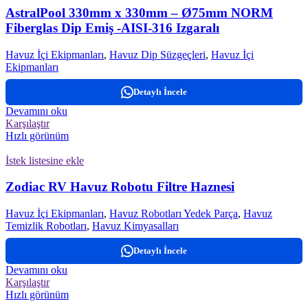
AstralPool 330mm x 330mm – Ø75mm NORM
Fiberglas Dip Emiş -AISI-316 Izgaralı
Havuz İçi Ekipmanları
,
Havuz Dip Süzgeçleri
,
Havuz İçi
Ekipmanları
Detaylı İncele
Devamını oku
Karşılaştır
Hızlı görünüm
İstek listesine ekle
Zodiac RV Havuz Robotu Filtre Haznesi
Havuz İçi Ekipmanları
,
Havuz Robotları Yedek Parça
,
Havuz
Temizlik Robotları
,
Havuz Kimyasalları
Detaylı İncele
Devamını oku
Karşılaştır
Hızlı görünüm