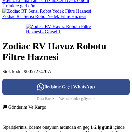
Havuz Atlama Tahtası Uzun:3.2m Gen: 0.46m
Ürünlere geri dön
Zodiac RT Serisi Robot Yedek Filtre Haznesi
Zodiac RV Havuz Robotu
Filtre Haznesi
Stok kodu:
90057274707c
İletişime Geç | WhatsApp
Dora Havuz — Web sitesinden geliyorum
🚚 Gönderim Ve Kargo
Siparişleriniz, ödeme onayının ardından en geç
1-2 iş günü
içinde