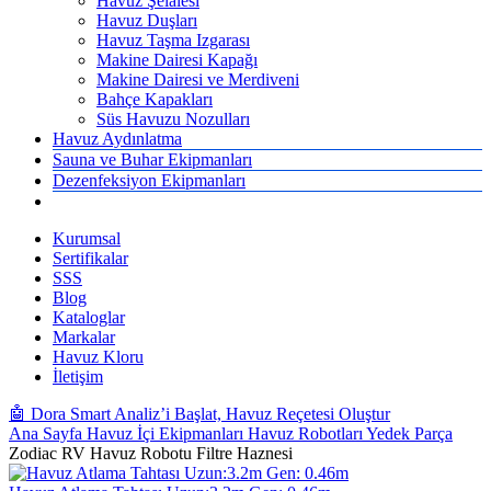
Havuz Şelalesi
Havuz Duşları
Havuz Taşma Izgarası
Makine Dairesi Kapağı
Makine Dairesi ve Merdiveni
Bahçe Kapakları
Süs Havuzu Nozulları
Havuz Aydınlatma
Sauna ve Buhar Ekipmanları
Dezenfeksiyon Ekipmanları
Kurumsal
Sertifikalar
SSS
Blog
Kataloglar
Markalar
Havuz Kloru
İletişim
🤖 Dora Smart Analiz’i Başlat, Havuz Reçetesi Oluştur
Ana Sayfa
Havuz İçi Ekipmanları
Havuz Robotları Yedek Parça
Zodiac RV Havuz Robotu Filtre Haznesi