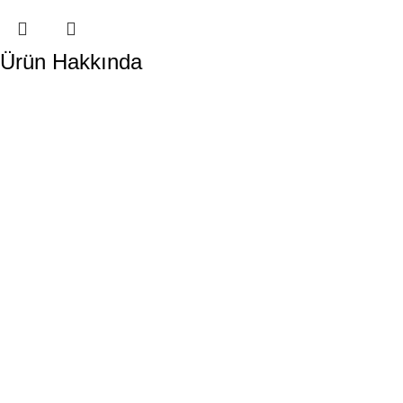
Ürün Hakkında
DORA HAVUZ
Hakkımızda
İletişim
ÜRÜN KATEGORİLERİMİZ
Havuz Temizlik Robotları
Havuz Kimyasalları
Havuz Pompaları
Tuz Klor Jeneratörleri
Havuz Kum Filtresi