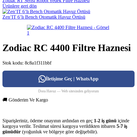
Zodiac RT Serisi Robot Yedek Filtre Haznesi
Ürünlere geri dön
Zen’IT 6’lı Bench Otomatik Havuz Örtüsü
Zodiac RC 4400 Filtre Haznesi
Stok kodu:
8c8a1f311bbf
İletişime Geç | WhatsApp
Dora Havuz — Web sitesinden geliyorum
🚚 Gönderim Ve Kargo
Siparişleriniz, ödeme onayının ardından en geç
1-2 iş günü
içinde
kargoya verilir. Teslimat süresi kargoya verildikten itibaren
5-7 iş
günüdür
(yoğunluk ve bölgeye göre değişebilir).