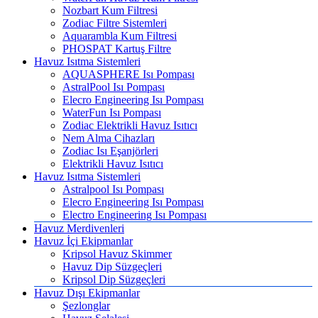
Nozbart Kum Filtresi
Zodiac Filtre Sistemleri
Aquarambla Kum Filtresi
PHOSPAT Kartuş Filtre
Havuz Isıtma Sistemleri
AQUASPHERE Isı Pompası
AstralPool Isı Pompası
Elecro Engineering Isı Pompası
WaterFun Isı Pompası
Zodiac Elektrikli Havuz Isıtıcı
Nem Alma Cihazları
Zodiac Isı Eşanjörleri
Elektrikli Havuz Isıtıcı
Havuz Isıtma Sistemleri
Astralpool Isı Pompası
Elecro Engineering Isı Pompası
Electro Engineering Isı Pompası
Havuz Merdivenleri
Havuz İçi Ekipmanlar
Kripsol Havuz Skimmer
Havuz Dip Süzgeçleri
Kripsol Dip Süzgeçleri
Havuz Dışı Ekipmanlar
Şezlonglar