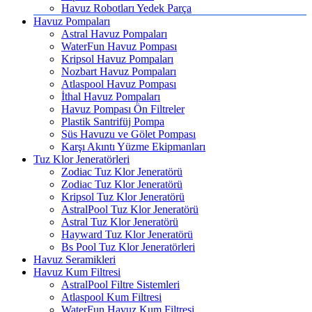
Havuz Robotları Yedek Parça
Havuz Pompaları
Astral Havuz Pompaları
WaterFun Havuz Pompası
Kripsol Havuz Pompaları
Nozbart Havuz Pompaları
Atlaspool Havuz Pompası
İthal Havuz Pompaları
Havuz Pompası Ön Filtreler
Plastik Santrifüj Pompa
Süs Havuzu ve Gölet Pompası
Karşı Akıntı Yüzme Ekipmanları
Tuz Klor Jeneratörleri
Zodiac Tuz Klor Jeneratörü
Zodiac Tuz Klor Jeneratörü
Kripsol Tuz Klor Jeneratörü
AstralPool Tuz Klor Jeneratörü
Astral Tuz Klor Jeneratörü
Hayward Tuz Klor Jeneratörü
Bs Pool Tuz Klor Jeneratörleri
Havuz Seramikleri
Havuz Kum Filtresi
AstralPool Filtre Sistemleri
Atlaspool Kum Filtresi
WaterFun Havuz Kum Filtresi