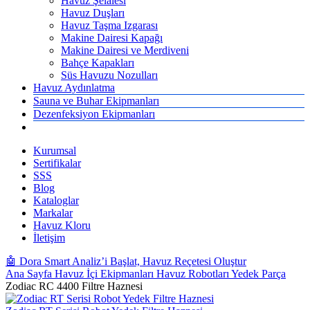
Havuz Şelalesi
Havuz Duşları
Havuz Taşma Izgarası
Makine Dairesi Kapağı
Makine Dairesi ve Merdiveni
Bahçe Kapakları
Süs Havuzu Nozulları
Havuz Aydınlatma
Sauna ve Buhar Ekipmanları
Dezenfeksiyon Ekipmanları
Kurumsal
Sertifikalar
SSS
Blog
Kataloglar
Markalar
Havuz Kloru
İletişim
🤖 Dora Smart Analiz’i Başlat, Havuz Reçetesi Oluştur
Ana Sayfa
Havuz İçi Ekipmanları
Havuz Robotları Yedek Parça
Zodiac RC 4400 Filtre Haznesi