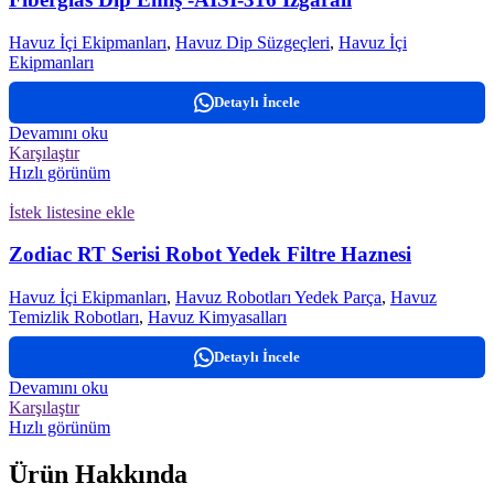
Havuz İçi Ekipmanları
,
Havuz Dip Süzgeçleri
,
Havuz İçi
Ekipmanları
Detaylı İncele
Devamını oku
Karşılaştır
Hızlı görünüm
İstek listesine ekle
Zodiac RT Serisi Robot Yedek Filtre Haznesi
Havuz İçi Ekipmanları
,
Havuz Robotları Yedek Parça
,
Havuz
Temizlik Robotları
,
Havuz Kimyasalları
Detaylı İncele
Devamını oku
Karşılaştır
Hızlı görünüm
Ürün Hakkında