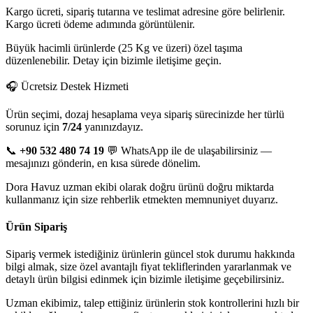
Kargo ücreti, sipariş tutarına ve teslimat adresine göre belirlenir.
Kargo ücreti ödeme adımında görüntülenir.
Büyük hacimli ürünlerde (25 Kg ve üzeri) özel taşıma
düzenlenebilir. Detay için bizimle iletişime geçin.
🎧 Ücretsiz Destek Hizmeti
Ürün seçimi, dozaj hesaplama veya sipariş sürecinizde her türlü
sorunuz için
7/24
yanınızdayız.
📞
+90 532 480 74 19
💬 WhatsApp ile de ulaşabilirsiniz —
mesajınızı gönderin, en kısa sürede dönelim.
Dora Havuz uzman ekibi olarak doğru ürünü doğru miktarda
kullanmanız için size rehberlik etmekten memnuniyet duyarız.
Ürün Sipariş
Sipariş vermek istediğiniz ürünlerin güncel stok durumu hakkında
bilgi almak, size özel avantajlı fiyat tekliflerinden yararlanmak ve
detaylı ürün bilgisi edinmek için bizimle iletişime geçebilirsiniz.
Uzman ekibimiz, talep ettiğiniz ürünlerin stok kontrollerini hızlı bir