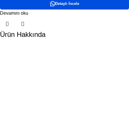
Detaylı İncele
Devamını oku
Ürün Hakkında
DORA HAVUZ
Hakkımızda
İletişim
ÜRÜN KATEGORİLERİMİZ
Havuz Temizlik Robotları
Havuz Kimyasalları
Havuz Pompaları
Tuz Klor Jeneratörleri