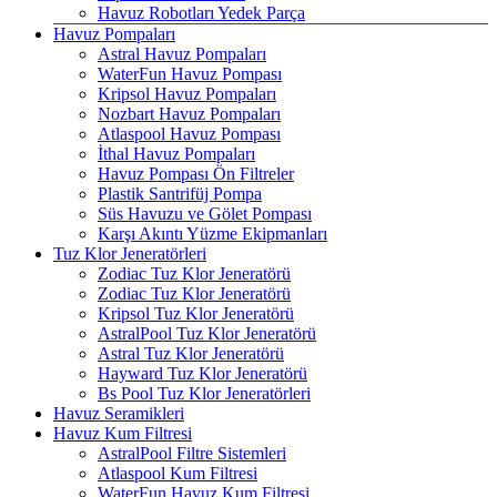
Havuz Robotları Yedek Parça
Havuz Pompaları
Astral Havuz Pompaları
WaterFun Havuz Pompası
Kripsol Havuz Pompaları
Nozbart Havuz Pompaları
Atlaspool Havuz Pompası
İthal Havuz Pompaları
Havuz Pompası Ön Filtreler
Plastik Santrifüj Pompa
Süs Havuzu ve Gölet Pompası
Karşı Akıntı Yüzme Ekipmanları
Tuz Klor Jeneratörleri
Zodiac Tuz Klor Jeneratörü
Zodiac Tuz Klor Jeneratörü
Kripsol Tuz Klor Jeneratörü
AstralPool Tuz Klor Jeneratörü
Astral Tuz Klor Jeneratörü
Hayward Tuz Klor Jeneratörü
Bs Pool Tuz Klor Jeneratörleri
Havuz Seramikleri
Havuz Kum Filtresi
AstralPool Filtre Sistemleri
Atlaspool Kum Filtresi
WaterFun Havuz Kum Filtresi