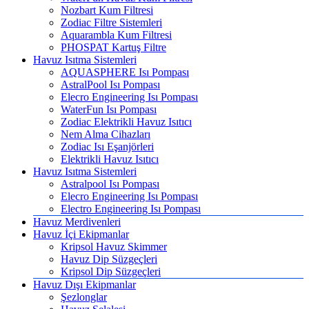
Nozbart Kum Filtresi
Zodiac Filtre Sistemleri
Aquarambla Kum Filtresi
PHOSPAT Kartuş Filtre
Havuz Isıtma Sistemleri
AQUASPHERE Isı Pompası
AstralPool Isı Pompası
Elecro Engineering Isı Pompası
WaterFun Isı Pompası
Zodiac Elektrikli Havuz Isıtıcı
Nem Alma Cihazları
Zodiac Isı Eşanjörleri
Elektrikli Havuz Isıtıcı
Havuz Isıtma Sistemleri
Astralpool Isı Pompası
Elecro Engineering Isı Pompası
Electro Engineering Isı Pompası
Havuz Merdivenleri
Havuz İçi Ekipmanlar
Kripsol Havuz Skimmer
Havuz Dip Süzgeçleri
Kripsol Dip Süzgeçleri
Havuz Dışı Ekipmanlar
Şezlonglar