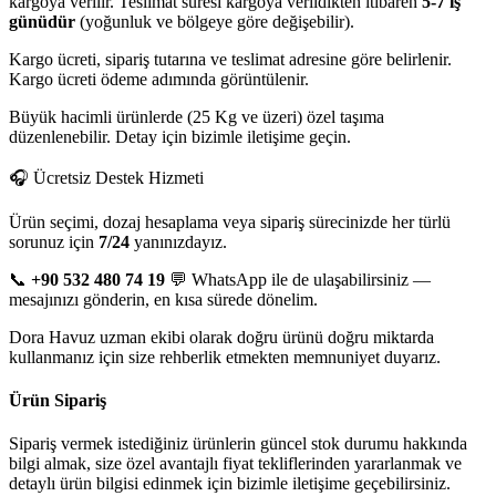
kargoya verilir. Teslimat süresi kargoya verildikten itibaren
5-7 iş
günüdür
(yoğunluk ve bölgeye göre değişebilir).
Kargo ücreti, sipariş tutarına ve teslimat adresine göre belirlenir.
Kargo ücreti ödeme adımında görüntülenir.
Büyük hacimli ürünlerde (25 Kg ve üzeri) özel taşıma
düzenlenebilir. Detay için bizimle iletişime geçin.
🎧 Ücretsiz Destek Hizmeti
Ürün seçimi, dozaj hesaplama veya sipariş sürecinizde her türlü
sorunuz için
7/24
yanınızdayız.
📞
+90 532 480 74 19
💬 WhatsApp ile de ulaşabilirsiniz —
mesajınızı gönderin, en kısa sürede dönelim.
Dora Havuz uzman ekibi olarak doğru ürünü doğru miktarda
kullanmanız için size rehberlik etmekten memnuniyet duyarız.
Ürün Sipariş
Sipariş vermek istediğiniz ürünlerin güncel stok durumu hakkında
bilgi almak, size özel avantajlı fiyat tekliflerinden yararlanmak ve
detaylı ürün bilgisi edinmek için bizimle iletişime geçebilirsiniz.