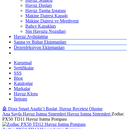
Havuz Şelalesi
Havuz Duşları
Havuz Taşma Izgarası
Makine Dairesi Kapağı
Makine Dairesi ve Merdiveni
Bahçe Kapakları
Süs Havuzu Nozulları
Havuz Aydınlatma
Sauna ve Buhar Ekipmanları
Dezenfeksiyon Ekipmanları
Kurumsal
Sertifikalar
SSS
Blog
Kataloglar
Markalar
Havuz Kloru
İletişim
🤖 Dora Smart Analiz’i Başlat, Havuz Reçetesi Oluştur
Ana Sayfa
Havuz Isıtma Sistemleri
Havuz Isıtma Sistemleri
Zodiac
PX50 TD11 Havuz Isıtma Pompası