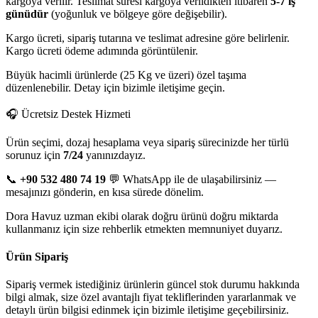
kargoya verilir. Teslimat süresi kargoya verildikten itibaren
5-7 iş
günüdür
(yoğunluk ve bölgeye göre değişebilir).
Kargo ücreti, sipariş tutarına ve teslimat adresine göre belirlenir.
Kargo ücreti ödeme adımında görüntülenir.
Büyük hacimli ürünlerde (25 Kg ve üzeri) özel taşıma
düzenlenebilir. Detay için bizimle iletişime geçin.
🎧 Ücretsiz Destek Hizmeti
Ürün seçimi, dozaj hesaplama veya sipariş sürecinizde her türlü
sorunuz için
7/24
yanınızdayız.
📞
+90 532 480 74 19
💬 WhatsApp ile de ulaşabilirsiniz —
mesajınızı gönderin, en kısa sürede dönelim.
Dora Havuz uzman ekibi olarak doğru ürünü doğru miktarda
kullanmanız için size rehberlik etmekten memnuniyet duyarız.
Ürün Sipariş
Sipariş vermek istediğiniz ürünlerin güncel stok durumu hakkında
bilgi almak, size özel avantajlı fiyat tekliflerinden yararlanmak ve
detaylı ürün bilgisi edinmek için bizimle iletişime geçebilirsiniz.