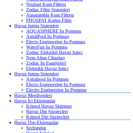
Nozbart Kum Filtresi
Zodiac Filtre Sistemleri
Aquarambla Kum Filtresi
PHOSPAT Kartuş Filtre
Havuz Isıtma Sistemleri
AQUASPHERE Isı Pompası
AstralPool Isı Pompası
Elecro Engineering Isı Pompası
WaterFun Isı Pompası
Zodiac Elektrikli Havuz Isıtıcı
Nem Alma Cihazları
Zodiac Isı Eşanjörleri
Elektrikli Havuz Isıtıcı
Havuz Isıtma Sistemleri
Astralpool Isı Pompası
Elecro Engineering Isı Pompası
Electro Engineering Isı Pompası
Havuz Merdivenleri
Havuz İçi Ekipmanlar
Kripsol Havuz Skimmer
Havuz Dip Süzgeçleri
Kripsol Dip Süzgeçleri
Havuz Dışı Ekipmanlar
Şezlonglar