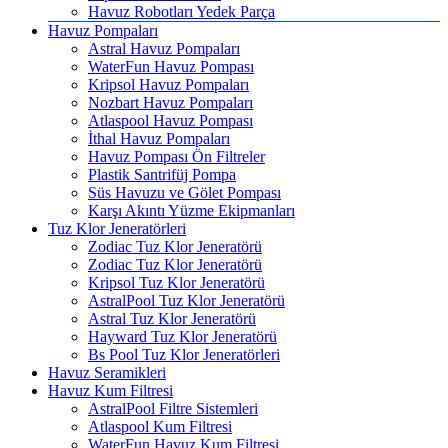
Havuz Robotları Yedek Parça
Havuz Pompaları
Astral Havuz Pompaları
WaterFun Havuz Pompası
Kripsol Havuz Pompaları
Nozbart Havuz Pompaları
Atlaspool Havuz Pompası
İthal Havuz Pompaları
Havuz Pompası Ön Filtreler
Plastik Santrifüj Pompa
Süs Havuzu ve Gölet Pompası
Karşı Akıntı Yüzme Ekipmanları
Tuz Klor Jeneratörleri
Zodiac Tuz Klor Jeneratörü
Zodiac Tuz Klor Jeneratörü
Kripsol Tuz Klor Jeneratörü
AstralPool Tuz Klor Jeneratörü
Astral Tuz Klor Jeneratörü
Hayward Tuz Klor Jeneratörü
Bs Pool Tuz Klor Jeneratörleri
Havuz Seramikleri
Havuz Kum Filtresi
AstralPool Filtre Sistemleri
Atlaspool Kum Filtresi
WaterFun Havuz Kum Filtresi