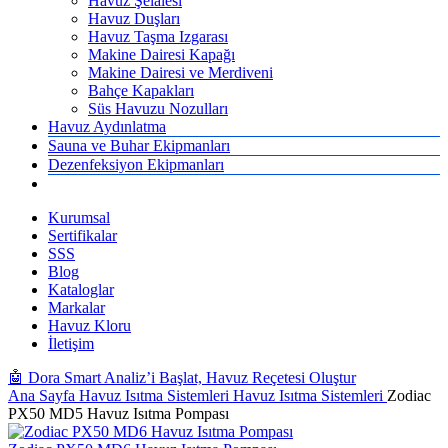
Havuz Şelalesi
Havuz Duşları
Havuz Taşma Izgarası
Makine Dairesi Kapağı
Makine Dairesi ve Merdiveni
Bahçe Kapakları
Süs Havuzu Nozulları
Havuz Aydınlatma
Sauna ve Buhar Ekipmanları
Dezenfeksiyon Ekipmanları
Kurumsal
Sertifikalar
SSS
Blog
Kataloglar
Markalar
Havuz Kloru
İletişim
🤖 Dora Smart Analiz’i Başlat, Havuz Reçetesi Oluştur
Ana Sayfa
Havuz Isıtma Sistemleri
Havuz Isıtma Sistemleri
Zodiac
PX50 MD5 Havuz Isıtma Pompası