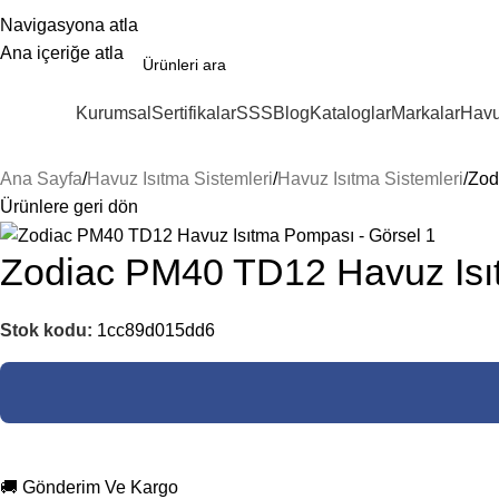
Navigasyona atla
Ana içeriğe atla
Kurumsal
Sertifikalar
SSS
Blog
Kataloglar
Markalar
Havu
ategoriler
Ana Sayfa
Havuz Isıtma Sistemleri
Havuz Isıtma Sistemleri
Zod
Ürünlere geri dön
Zodiac PM40 TD12 Havuz Is
Stok kodu:
1cc89d015dd6
🚚 Gönderim Ve Kargo