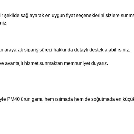
 bir şekilde sağlayarak en uygun fiyat seçeneklerini sizlere sunma
niz.
rayarak sipariş süreci hakkında detaylı destek alabilirsiniz.
r ve avantajlı hizmet sunmaktan memnuniyet duyarız.
iyle PM40 ürün gamı, hem ısıtmada hem de soğutmada en küçük