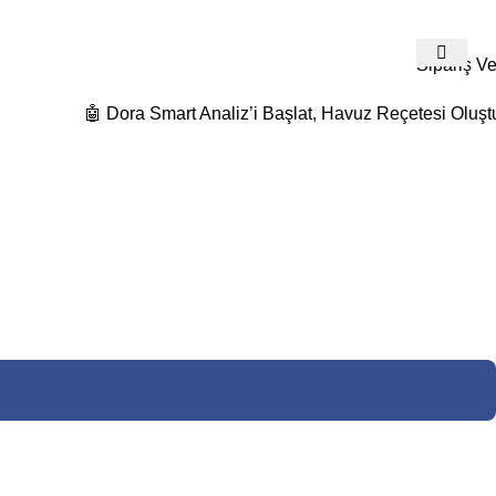
532 480 74 19
Detaylı Bilgi Ve Fiyat Teklifleri İçin Bize Ulaş
Sipariş Ve
🤖 Dora Smart Analiz’i Başlat, Havuz Reçetesi Oluşt