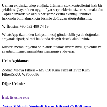
Uzman ekibimiz, talep ettiğiniz ürünlerin stok kontrollerini hızlı bir
şekilde sağlayarak en uygun fiyat seçeneklerini sizlere sunmaktadır.
Toplu alımlarda ve özel siparişlerde ekstra avantajlı teklifler
hakkında bilgi almak için bizimle doğrudan görüşebilirsiniz.
📞 İletişim: +90 532 480 74 19
WhatsApp üzerinden kolayca mesaj gönderebilir ya da doğrudan
arayarak sipariş süreci hakkında detaylı destek alabilirsiniz.
Müşteri memnuniyetini ön planda tutarak sizlere hızlı, güvenilir ve
avantajlı hizmet sunmaktan memnuniyet duyarız.
Ürün Açıklaması
Zodiac Medya Filtresi – MS 650 Kum FiltresiHavuz Kum
FiltresiSKU: WF000096
Diğer Ürünler
İstek listesine ekle
Aster Yüksek Verimli Kum Filtresi Ø 900 mm