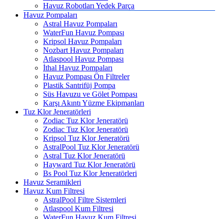
Havuz Robotları Yedek Parça
Havuz Pompaları
Astral Havuz Pompaları
WaterFun Havuz Pompası
Kripsol Havuz Pompaları
Nozbart Havuz Pompaları
Atlaspool Havuz Pompası
İthal Havuz Pompaları
Havuz Pompası Ön Filtreler
Plastik Santrifüj Pompa
Süs Havuzu ve Gölet Pompası
Karşı Akıntı Yüzme Ekipmanları
Tuz Klor Jeneratörleri
Zodiac Tuz Klor Jeneratörü
Zodiac Tuz Klor Jeneratörü
Kripsol Tuz Klor Jeneratörü
AstralPool Tuz Klor Jeneratörü
Astral Tuz Klor Jeneratörü
Hayward Tuz Klor Jeneratörü
Bs Pool Tuz Klor Jeneratörleri
Havuz Seramikleri
Havuz Kum Filtresi
AstralPool Filtre Sistemleri
Atlaspool Kum Filtresi
WaterFun Havuz Kum Filtresi