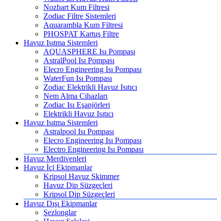
Nozbart Kum Filtresi
Zodiac Filtre Sistemleri
Aquarambla Kum Filtresi
PHOSPAT Kartuş Filtre
Havuz Isıtma Sistemleri
AQUASPHERE Isı Pompası
AstralPool Isı Pompası
Elecro Engineering Isı Pompası
WaterFun Isı Pompası
Zodiac Elektrikli Havuz Isıtıcı
Nem Alma Cihazları
Zodiac Isı Eşanjörleri
Elektrikli Havuz Isıtıcı
Havuz Isıtma Sistemleri
Astralpool Isı Pompası
Elecro Engineering Isı Pompası
Electro Engineering Isı Pompası
Havuz Merdivenleri
Havuz İçi Ekipmanlar
Kripsol Havuz Skimmer
Havuz Dip Süzgeçleri
Kripsol Dip Süzgeçleri
Havuz Dışı Ekipmanlar
Şezlonglar