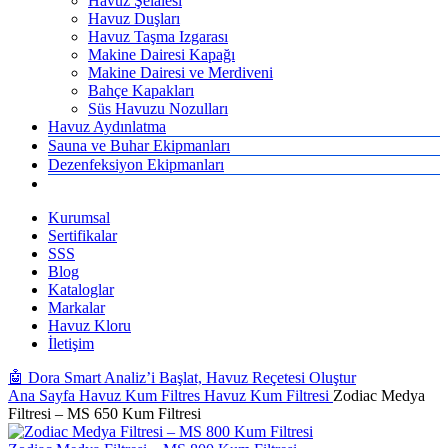
Havuz Şelalesi
Havuz Duşları
Havuz Taşma Izgarası
Makine Dairesi Kapağı
Makine Dairesi ve Merdiveni
Bahçe Kapakları
Süs Havuzu Nozulları
Havuz Aydınlatma
Sauna ve Buhar Ekipmanları
Dezenfeksiyon Ekipmanları
Kurumsal
Sertifikalar
SSS
Blog
Kataloglar
Markalar
Havuz Kloru
İletişim
🤖 Dora Smart Analiz’i Başlat, Havuz Reçetesi Oluştur
Ana Sayfa
Havuz Kum Filtres
Havuz Kum Filtresi
Zodiac Medya
Filtresi – MS 650 Kum Filtresi