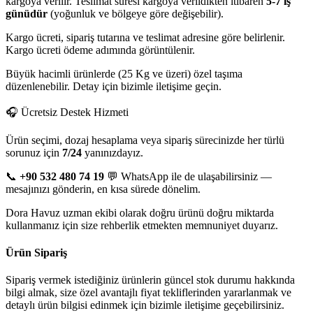
kargoya verilir. Teslimat süresi kargoya verildikten itibaren
5-7 iş
günüdür
(yoğunluk ve bölgeye göre değişebilir).
Kargo ücreti, sipariş tutarına ve teslimat adresine göre belirlenir.
Kargo ücreti ödeme adımında görüntülenir.
Büyük hacimli ürünlerde (25 Kg ve üzeri) özel taşıma
düzenlenebilir. Detay için bizimle iletişime geçin.
🎧 Ücretsiz Destek Hizmeti
Ürün seçimi, dozaj hesaplama veya sipariş sürecinizde her türlü
sorunuz için
7/24
yanınızdayız.
📞
+90 532 480 74 19
💬 WhatsApp ile de ulaşabilirsiniz —
mesajınızı gönderin, en kısa sürede dönelim.
Dora Havuz uzman ekibi olarak doğru ürünü doğru miktarda
kullanmanız için size rehberlik etmekten memnuniyet duyarız.
Ürün Sipariş
Sipariş vermek istediğiniz ürünlerin güncel stok durumu hakkında
bilgi almak, size özel avantajlı fiyat tekliflerinden yararlanmak ve
detaylı ürün bilgisi edinmek için bizimle iletişime geçebilirsiniz.