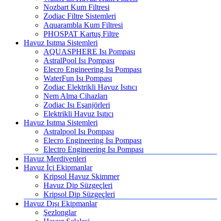
Nozbart Kum Filtresi
Zodiac Filtre Sistemleri
Aquarambla Kum Filtresi
PHOSPAT Kartuş Filtre
Havuz Isıtma Sistemleri
AQUASPHERE Isı Pompası
AstralPool Isı Pompası
Elecro Engineering Isı Pompası
WaterFun Isı Pompası
Zodiac Elektrikli Havuz Isıtıcı
Nem Alma Cihazları
Zodiac Isı Eşanjörleri
Elektrikli Havuz Isıtıcı
Havuz Isıtma Sistemleri
Astralpool Isı Pompası
Elecro Engineering Isı Pompası
Electro Engineering Isı Pompası
Havuz Merdivenleri
Havuz İçi Ekipmanlar
Kripsol Havuz Skimmer
Havuz Dip Süzgeçleri
Kripsol Dip Süzgeçleri
Havuz Dışı Ekipmanlar
Şezlonglar