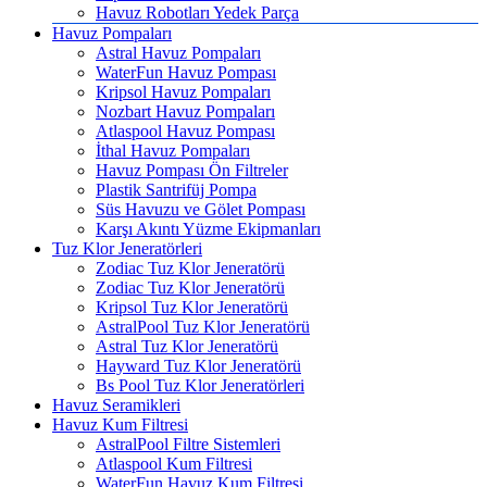
Havuz Robotları Yedek Parça
Havuz Pompaları
Astral Havuz Pompaları
WaterFun Havuz Pompası
Kripsol Havuz Pompaları
Nozbart Havuz Pompaları
Atlaspool Havuz Pompası
İthal Havuz Pompaları
Havuz Pompası Ön Filtreler
Plastik Santrifüj Pompa
Süs Havuzu ve Gölet Pompası
Karşı Akıntı Yüzme Ekipmanları
Tuz Klor Jeneratörleri
Zodiac Tuz Klor Jeneratörü
Zodiac Tuz Klor Jeneratörü
Kripsol Tuz Klor Jeneratörü
AstralPool Tuz Klor Jeneratörü
Astral Tuz Klor Jeneratörü
Hayward Tuz Klor Jeneratörü
Bs Pool Tuz Klor Jeneratörleri
Havuz Seramikleri
Havuz Kum Filtresi
AstralPool Filtre Sistemleri
Atlaspool Kum Filtresi
WaterFun Havuz Kum Filtresi