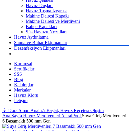
Havuz Şelalesi
Havuz Duşları
Havuz Taşma Izgarası
Makine Dairesi Kapağı
Makine Dairesi ve Merdiveni
Bahçe Kapakları
Süs Havuzu Nozulları
Havuz Aydınlatma
Sauna ve Buhar Ekipmanları
Dezenfeksiyon Ekipmanları
Kurumsal
Sertifikalar
SSS
Blog
Kataloglar
Markalar
Havuz Kloru
İletişim
🤖 Dora Smart Analiz’i Başlat, Havuz Reçetesi Oluştur
Ana Sayfa
Havuz Merdivenleri
AstralPool
Suya Giriş Merdivenleri
6 Basamaklı 500 mm Gen