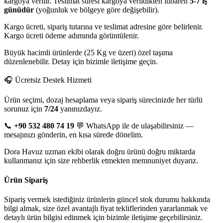
kargoya verilir. Teslimat süresi kargoya verildikten itibaren
5-7 iş
günüdür
(yoğunluk ve bölgeye göre değişebilir).
Kargo ücreti, sipariş tutarına ve teslimat adresine göre belirlenir.
Kargo ücreti ödeme adımında görüntülenir.
Büyük hacimli ürünlerde (25 Kg ve üzeri) özel taşıma
düzenlenebilir. Detay için bizimle iletişime geçin.
🎧 Ücretsiz Destek Hizmeti
Ürün seçimi, dozaj hesaplama veya sipariş sürecinizde her türlü
sorunuz için
7/24
yanınızdayız.
📞
+90 532 480 74 19
💬 WhatsApp ile de ulaşabilirsiniz —
mesajınızı gönderin, en kısa sürede dönelim.
Dora Havuz uzman ekibi olarak doğru ürünü doğru miktarda
kullanmanız için size rehberlik etmekten memnuniyet duyarız.
Ürün Sipariş
Sipariş vermek istediğiniz ürünlerin güncel stok durumu hakkında
bilgi almak, size özel avantajlı fiyat tekliflerinden yararlanmak ve
detaylı ürün bilgisi edinmek için bizimle iletişime geçebilirsiniz.