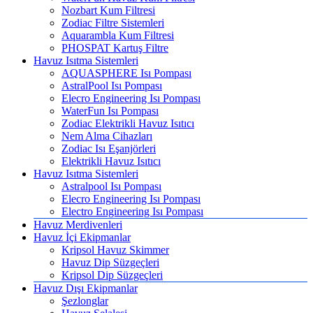
Nozbart Kum Filtresi
Zodiac Filtre Sistemleri
Aquarambla Kum Filtresi
PHOSPAT Kartuş Filtre
Havuz Isıtma Sistemleri
AQUASPHERE Isı Pompası
AstralPool Isı Pompası
Elecro Engineering Isı Pompası
WaterFun Isı Pompası
Zodiac Elektrikli Havuz Isıtıcı
Nem Alma Cihazları
Zodiac Isı Eşanjörleri
Elektrikli Havuz Isıtıcı
Havuz Isıtma Sistemleri
Astralpool Isı Pompası
Elecro Engineering Isı Pompası
Electro Engineering Isı Pompası
Havuz Merdivenleri
Havuz İçi Ekipmanlar
Kripsol Havuz Skimmer
Havuz Dip Süzgeçleri
Kripsol Dip Süzgeçleri
Havuz Dışı Ekipmanlar
Şezlonglar