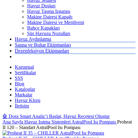
Havuz Şelalesi
Havuz Duşları
Havuz Taşma Izgarası
Makine Dairesi Kapağı
Makine Dairesi ve Merdiveni
Bahçe Kapakları
Süs Havuzu Nozulları
Havuz Aydınlatma
Sauna ve Buhar Ekipmanları
Dezenfeksiyon Ekipmanları
Kurumsal
Sertifikalar
SSS
Blog
Kataloglar
Markalar
Havuz Kloru
İletişim
🤖 Dora Smart Analiz’i Başlat, Havuz Reçetesi Oluştur
Ana Sayfa
Havuz Isıtma Sistemleri
AstralPool Isı Pompası
Proheat
II 120 – Standart AstralPool Isı Pompası