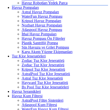
Havuz Robotları Yedek Parça
Havuz Pompaları
Astral Havuz Pompaları
WaterFun Havuz Pompası
Kripsol Havuz Pompaları
Nozbart Havuz Pompaları
Atlaspool Havuz Pompası
İthal Havuz Pompaları
Havuz Pompası Ön Filtreler
Plastik Santrifüj Pompa
Süs Havuzu ve Gölet Pompası
Karşı Akıntı Yüzme Ekipmanları
Tuz Klor Jeneratörleri
Zodiac Tuz Klor Jeneratörü
Zodiac Tuz Klor Jeneratörü
Kripsol Tuz Klor Jeneratörü
AstralPool Tuz Klor Jeneratörü
Astral Tuz Klor Jeneratörü
Hayward Tuz Klor Jeneratörü
Bs Pool Tuz Klor Jeneratörleri
Havuz Seramikleri
Havuz Kum Filtresi
AstralPool Filtre Sistemleri
Atlaspool Kum Filtresi
WaterFun Havuz Kum Filtresi