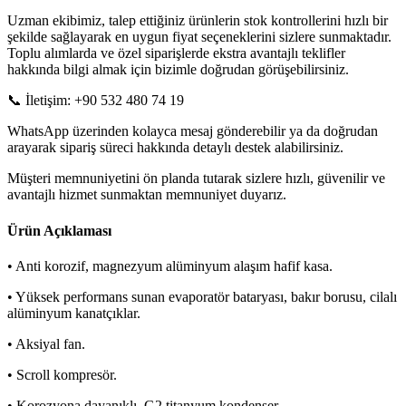
Uzman ekibimiz, talep ettiğiniz ürünlerin stok kontrollerini hızlı bir
şekilde sağlayarak en uygun fiyat seçeneklerini sizlere sunmaktadır.
Toplu alımlarda ve özel siparişlerde ekstra avantajlı teklifler
hakkında bilgi almak için bizimle doğrudan görüşebilirsiniz.
📞 İletişim: +90 532 480 74 19
WhatsApp üzerinden kolayca mesaj gönderebilir ya da doğrudan
arayarak sipariş süreci hakkında detaylı destek alabilirsiniz.
Müşteri memnuniyetini ön planda tutarak sizlere hızlı, güvenilir ve
avantajlı hizmet sunmaktan memnuniyet duyarız.
Ürün Açıklaması
• Anti korozif, magnezyum alüminyum alaşım hafif kasa.
• Yüksek performans sunan evaporatör bataryası, bakır borusu, cilalı
alüminyum kanatçıklar.
• Aksiyal fan.
• Scroll kompresör.
• Korozyona dayanıklı, G2 titanyum kondenser