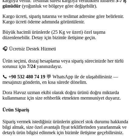
kargoya verilir. Teslimat süresi kargoya verildikten itibaren
5-7 iş
günüdür
(yoğunluk ve bölgeye göre değişebilir).
Kargo ücreti, sipariş tutarına ve teslimat adresine göre belirlenir.
Kargo ücreti ödeme adımında görüntülenir.
Büyük hacimli ürünlerde (25 Kg ve üzeri) özel taşıma
düzenlenebilir. Detay için bizimle iletişime geçin.
🎧 Ücretsiz Destek Hizmeti
Ürün seçimi, dozaj hesaplama veya sipariş sürecinizde her türlü
sorunuz için
7/24
yanınızdayız.
📞
+90 532 480 74 19
💬 WhatsApp ile de ulaşabilirsiniz —
mesajınızı gönderin, en kısa sürede dönelim.
Dora Havuz uzman ekibi olarak doğru ürünü doğru miktarda
kullanmanız için size rehberlik etmekten memnuniyet duyarız.
Ürün Sipariş
Sipariş vermek istediğiniz ürünlerin güncel stok durumu hakkında
bilgi almak, size özel avantajlı fiyat tekliflerinden yararlanmak ve
detaylı ürün bilgisi edinmek için bizimle iletişime geçebilirsiniz.