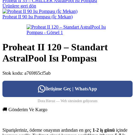
Proheat II 35 – CHILLER AstralPool Isı Pompası
Ürünlere geri dön
Proheat II 90 Isı Pompası (İç Mekan)
Proheat II 120 – Standart
AstralPool Isı Pompası
Stok kodu:
a769f65cf5ab
İletişime Geç | WhatsApp
Dora Havuz — Web sitesinden geliyorum
🚚 Gönderim Ve Kargo
Siparişleriniz, ödeme onayının ardından en geç
1-2 iş günü
içinde