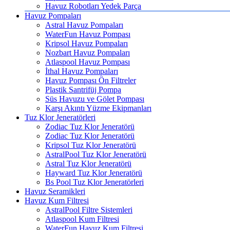
Havuz Robotları Yedek Parça
Havuz Pompaları
Astral Havuz Pompaları
WaterFun Havuz Pompası
Kripsol Havuz Pompaları
Nozbart Havuz Pompaları
Atlaspool Havuz Pompası
İthal Havuz Pompaları
Havuz Pompası Ön Filtreler
Plastik Santrifüj Pompa
Süs Havuzu ve Gölet Pompası
Karşı Akıntı Yüzme Ekipmanları
Tuz Klor Jeneratörleri
Zodiac Tuz Klor Jeneratörü
Zodiac Tuz Klor Jeneratörü
Kripsol Tuz Klor Jeneratörü
AstralPool Tuz Klor Jeneratörü
Astral Tuz Klor Jeneratörü
Hayward Tuz Klor Jeneratörü
Bs Pool Tuz Klor Jeneratörleri
Havuz Seramikleri
Havuz Kum Filtresi
AstralPool Filtre Sistemleri
Atlaspool Kum Filtresi
WaterFun Havuz Kum Filtresi