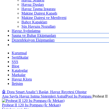
Havuz Şelalesi
Havuz Duşları
Havuz Taşma Izgarası
Makine Dairesi Kapağı
Makine Dairesi ve Merdiveni
Bahçe Kapakları
Süs Havuzu Nozulları
Havuz Aydınlatma
Sauna ve Buhar Ekipmanları
Dezenfeksiyon Ekipmanları
Kurumsal
Sertifikalar
SSS
Blog
Kataloglar
Markalar
Havuz Kloru
İletişim
🤖 Dora Smart Analiz’i Başlat, Havuz Reçetesi Oluştur
Ana Sayfa
Havuz Isıtma Sistemleri
AstralPool Isı Pompası
Proheat I
Proheat II 120 Isı Pompası (İç Mekan)