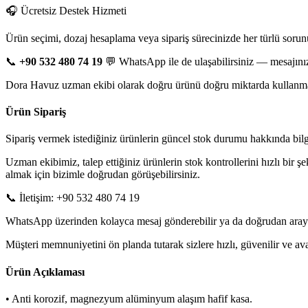
🎧 Ücretsiz Destek Hizmeti
Ürün seçimi, dozaj hesaplama veya sipariş sürecinizde her türlü sorun
📞
+90 532 480 74 19
💬 WhatsApp ile de ulaşabilirsiniz — mesajınız
Dora Havuz uzman ekibi olarak doğru ürünü doğru miktarda kullanman
Ürün Sipariş
Sipariş vermek istediğiniz ürünlerin güncel stok durumu hakkında bilgi 
Uzman ekibimiz, talep ettiğiniz ürünlerin stok kontrollerini hızlı bir ş
almak için bizimle doğrudan görüşebilirsiniz.
📞 İletişim: +90 532 480 74 19
WhatsApp üzerinden kolayca mesaj gönderebilir ya da doğrudan arayarak
Müşteri memnuniyetini ön planda tutarak sizlere hızlı, güvenilir ve 
Ürün Açıklaması
• Anti korozif, magnezyum alüminyum alaşım hafif kasa.