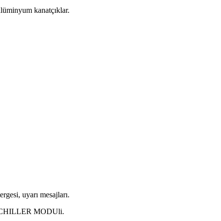
 alüminyum kanatçıklar.
ergesi, uyarı mesajları.
ıyla CHILLER MODUli.