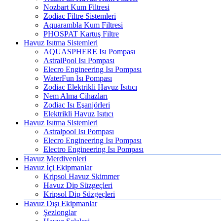
Nozbart Kum Filtresi
Zodiac Filtre Sistemleri
Aquarambla Kum Filtresi
PHOSPAT Kartuş Filtre
Havuz Isıtma Sistemleri
AQUASPHERE Isı Pompası
AstralPool Isı Pompası
Elecro Engineering Isı Pompası
WaterFun Isı Pompası
Zodiac Elektrikli Havuz Isıtıcı
Nem Alma Cihazları
Zodiac Isı Eşanjörleri
Elektrikli Havuz Isıtıcı
Havuz Isıtma Sistemleri
Astralpool Isı Pompası
Elecro Engineering Isı Pompası
Electro Engineering Isı Pompası
Havuz Merdivenleri
Havuz İçi Ekipmanlar
Kripsol Havuz Skimmer
Havuz Dip Süzgeçleri
Kripsol Dip Süzgeçleri
Havuz Dışı Ekipmanlar
Şezlonglar