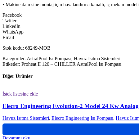
• Makine dairesine montaj için havalandırma kanallı, iç mekan modeli
Facebook
Twitter
LinkedIn
WhatsApp
Email
Stok kodu: 68249-MOB
Kategoriler: AstralPool Isı Pompası, Havuz Isıtma Sistemleri
Etiketler: Proheat II 120 – CHILLER AstralPool Isı Pompası
Diğer Ürünler
İstek listesine ekle
Elecro Engineering Evolution-2 Model 24 Kw Analog
Havuz Isıtma Sistemleri
,
Elecro Engineering Isı Pompası
,
Havuz Isıtm
Devamını oku