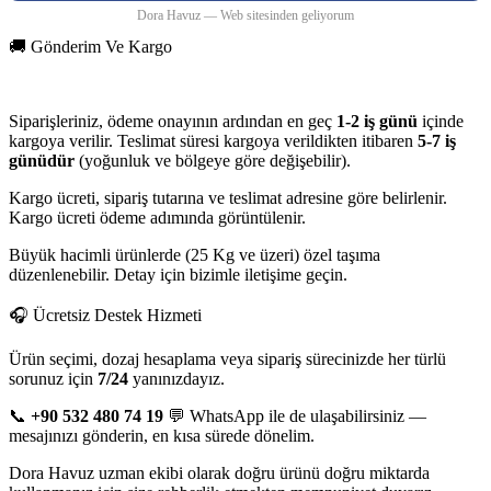
Dora Havuz — Web sitesinden geliyorum
🚚 Gönderim Ve Kargo
Siparişleriniz, ödeme onayının ardından en geç
1-2 iş günü
içinde
kargoya verilir. Teslimat süresi kargoya verildikten itibaren
5-7 iş
günüdür
(yoğunluk ve bölgeye göre değişebilir).
Kargo ücreti, sipariş tutarına ve teslimat adresine göre belirlenir.
Kargo ücreti ödeme adımında görüntülenir.
Büyük hacimli ürünlerde (25 Kg ve üzeri) özel taşıma
düzenlenebilir. Detay için bizimle iletişime geçin.
🎧 Ücretsiz Destek Hizmeti
Ürün seçimi, dozaj hesaplama veya sipariş sürecinizde her türlü
sorunuz için
7/24
yanınızdayız.
📞
+90 532 480 74 19
💬 WhatsApp ile de ulaşabilirsiniz —
mesajınızı gönderin, en kısa sürede dönelim.
Dora Havuz uzman ekibi olarak doğru ürünü doğru miktarda