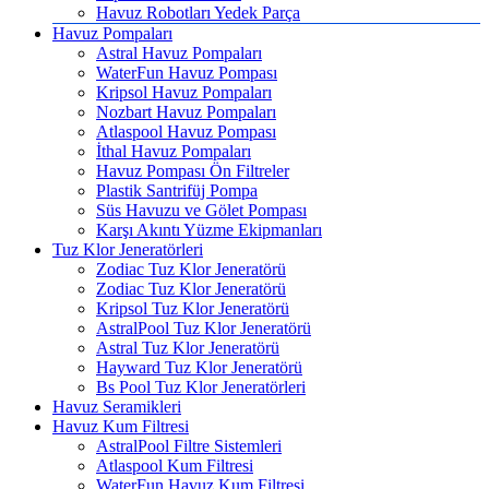
Havuz Robotları Yedek Parça
Havuz Pompaları
Astral Havuz Pompaları
WaterFun Havuz Pompası
Kripsol Havuz Pompaları
Nozbart Havuz Pompaları
Atlaspool Havuz Pompası
İthal Havuz Pompaları
Havuz Pompası Ön Filtreler
Plastik Santrifüj Pompa
Süs Havuzu ve Gölet Pompası
Karşı Akıntı Yüzme Ekipmanları
Tuz Klor Jeneratörleri
Zodiac Tuz Klor Jeneratörü
Zodiac Tuz Klor Jeneratörü
Kripsol Tuz Klor Jeneratörü
AstralPool Tuz Klor Jeneratörü
Astral Tuz Klor Jeneratörü
Hayward Tuz Klor Jeneratörü
Bs Pool Tuz Klor Jeneratörleri
Havuz Seramikleri
Havuz Kum Filtresi
AstralPool Filtre Sistemleri
Atlaspool Kum Filtresi
WaterFun Havuz Kum Filtresi