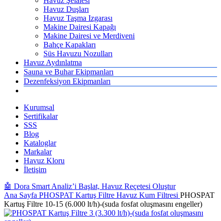
Havuz Şelalesi
Havuz Duşları
Havuz Taşma Izgarası
Makine Dairesi Kapağı
Makine Dairesi ve Merdiveni
Bahçe Kapakları
Süs Havuzu Nozulları
Havuz Aydınlatma
Sauna ve Buhar Ekipmanları
Dezenfeksiyon Ekipmanları
Kurumsal
Sertifikalar
SSS
Blog
Kataloglar
Markalar
Havuz Kloru
İletişim
🤖 Dora Smart Analiz’i Başlat, Havuz Reçetesi Oluştur
Ana Sayfa
PHOSPAT Kartuş Filtre
Havuz Kum Filtresi
PHOSPAT
Kartuş Filtre 10-15 (6.000 lt/h)-(suda fosfat oluşmasını engeller)