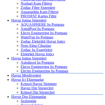
Nozbart Kum Filtresi
Zodiac Filtre Sistemleri
Aquarambla Kum Filtresi
PHOSPAT Kartuş Filtre
Havuz Isıtma Sistemleri
AQUASPHERE Isı Pompası
AstralPool Isı Pompası
Elecro Engineering Isı Pompası
WaterFun Isı Pompası
Zodiac Elektrikli Havuz Isıtıcı
Nem Alma Cihazları
Zodiac Isı Eşanjörleri
Elektrikli Havuz Isıtıcı
Havuz Isıtma Sistemleri
Astralpool Isı Pompası
Elecro Engineering Isı Pompası
Electro Engineering Isı Pompası
Havuz Merdivenleri
Havuz İçi Ekipmanlar
Kripsol Havuz Skimmer
Havuz Dip Süzgeçleri
Kripsol Dip Süzgeçleri
Havuz Dışı Ekipmanlar
Şezlonglar