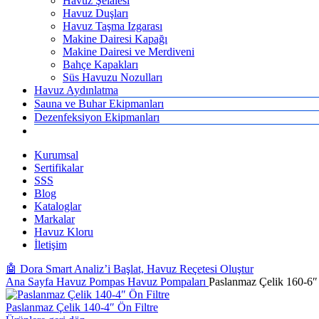
Havuz Şelalesi
Havuz Duşları
Havuz Taşma Izgarası
Makine Dairesi Kapağı
Makine Dairesi ve Merdiveni
Bahçe Kapakları
Süs Havuzu Nozulları
Havuz Aydınlatma
Sauna ve Buhar Ekipmanları
Dezenfeksiyon Ekipmanları
Kurumsal
Sertifikalar
SSS
Blog
Kataloglar
Markalar
Havuz Kloru
İletişim
🤖 Dora Smart Analiz’i Başlat, Havuz Reçetesi Oluştur
Ana Sayfa
Havuz Pompas
Havuz Pompaları
Paslanmaz Çelik 160-6″ 
Paslanmaz Çelik 140-4″ Ön Filtre