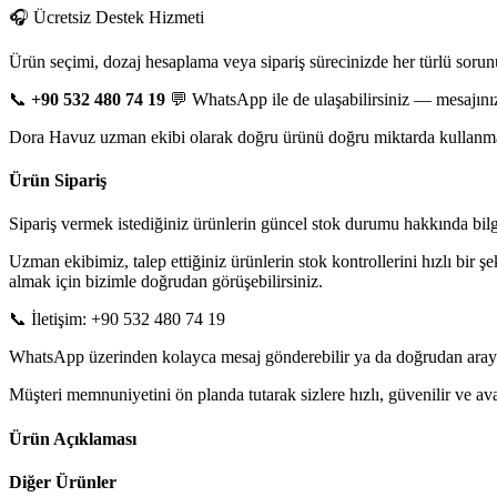
🎧 Ücretsiz Destek Hizmeti
Ürün seçimi, dozaj hesaplama veya sipariş sürecinizde her türlü sorun
📞
+90 532 480 74 19
💬 WhatsApp ile de ulaşabilirsiniz — mesajınız
Dora Havuz uzman ekibi olarak doğru ürünü doğru miktarda kullanman
Ürün Sipariş
Sipariş vermek istediğiniz ürünlerin güncel stok durumu hakkında bilgi 
Uzman ekibimiz, talep ettiğiniz ürünlerin stok kontrollerini hızlı bir ş
almak için bizimle doğrudan görüşebilirsiniz.
📞 İletişim: +90 532 480 74 19
WhatsApp üzerinden kolayca mesaj gönderebilir ya da doğrudan arayarak
Müşteri memnuniyetini ön planda tutarak sizlere hızlı, güvenilir ve 
Ürün Açıklaması
Diğer Ürünler