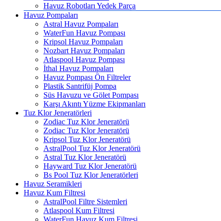
Havuz Robotları Yedek Parça
Havuz Pompaları
Astral Havuz Pompaları
WaterFun Havuz Pompası
Kripsol Havuz Pompaları
Nozbart Havuz Pompaları
Atlaspool Havuz Pompası
İthal Havuz Pompaları
Havuz Pompası Ön Filtreler
Plastik Santrifüj Pompa
Süs Havuzu ve Gölet Pompası
Karşı Akıntı Yüzme Ekipmanları
Tuz Klor Jeneratörleri
Zodiac Tuz Klor Jeneratörü
Zodiac Tuz Klor Jeneratörü
Kripsol Tuz Klor Jeneratörü
AstralPool Tuz Klor Jeneratörü
Astral Tuz Klor Jeneratörü
Hayward Tuz Klor Jeneratörü
Bs Pool Tuz Klor Jeneratörleri
Havuz Seramikleri
Havuz Kum Filtresi
AstralPool Filtre Sistemleri
Atlaspool Kum Filtresi
WaterFun Havuz Kum Filtresi