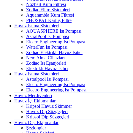
Nozbart Kum Filtresi
Zodiac Filtre Sistemleri
Aquarambla Kum Filtresi
PHOSPAT Kartuş Filtre
Havuz Isıtma Sistemleri
AQUASPHERE Isı Pompası
AstralPool Isı Pompası
Elecro Engineering Isı Pompası
WaterFun Isı Pompası
Zodiac Elektrikli Havuz Isıtıcı
Nem Alma Cihazları
Zodiac Isı Eşanjörleri
Elektrikli Havuz Isıtıcı
Havuz Isıtma Sistemleri
Astralpool Isı Pompası
Elecro Engineering Isı Pompası
Electro Engineering Isı Pompası
Havuz Merdivenleri
Havuz İçi Ekipmanlar
Kripsol Havuz Skimmer
Havuz Dip Süzgeçleri
Kripsol Dip Süzgeçleri
Havuz Dışı Ekipmanlar
Şezlonglar