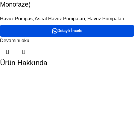
Monofaze)
Havuz Pompas
,
Astral Havuz Pompaları
,
Havuz Pompaları
Detaylı İncele
Devamını oku
Ürün Hakkında
DORA HAVUZ
Hakkımızda
İletişim
ÜRÜN KATEGORİLERİMİZ
Havuz Temizlik Robotları