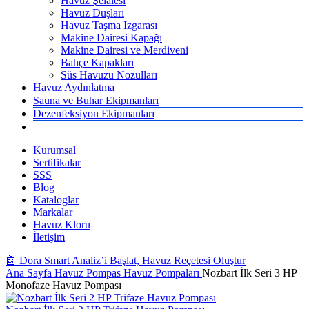
Havuz Şelalesi
Havuz Duşları
Havuz Taşma Izgarası
Makine Dairesi Kapağı
Makine Dairesi ve Merdiveni
Bahçe Kapakları
Süs Havuzu Nozulları
Havuz Aydınlatma
Sauna ve Buhar Ekipmanları
Dezenfeksiyon Ekipmanları
Kurumsal
Sertifikalar
SSS
Blog
Kataloglar
Markalar
Havuz Kloru
İletişim
🤖 Dora Smart Analiz’i Başlat, Havuz Reçetesi Oluştur
Ana Sayfa
Havuz Pompas
Havuz Pompaları
Nozbart İlk Seri 3 HP
Monofaze Havuz Pompası