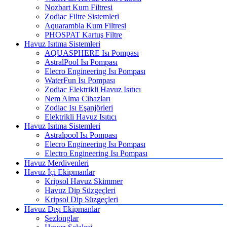
Nozbart Kum Filtresi
Zodiac Filtre Sistemleri
Aquarambla Kum Filtresi
PHOSPAT Kartuş Filtre
Havuz Isıtma Sistemleri
AQUASPHERE Isı Pompası
AstralPool Isı Pompası
Elecro Engineering Isı Pompası
WaterFun Isı Pompası
Zodiac Elektrikli Havuz Isıtıcı
Nem Alma Cihazları
Zodiac Isı Eşanjörleri
Elektrikli Havuz Isıtıcı
Havuz Isıtma Sistemleri
Astralpool Isı Pompası
Elecro Engineering Isı Pompası
Electro Engineering Isı Pompası
Havuz Merdivenleri
Havuz İçi Ekipmanlar
Kripsol Havuz Skimmer
Havuz Dip Süzgeçleri
Kripsol Dip Süzgeçleri
Havuz Dışı Ekipmanlar
Şezlonglar