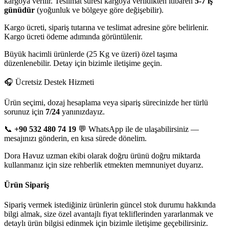
kargoya verilir. Teslimat süresi kargoya verildikten itibaren
5-7 iş
günüdür
(yoğunluk ve bölgeye göre değişebilir).
Kargo ücreti, sipariş tutarına ve teslimat adresine göre belirlenir.
Kargo ücreti ödeme adımında görüntülenir.
Büyük hacimli ürünlerde (25 Kg ve üzeri) özel taşıma
düzenlenebilir. Detay için bizimle iletişime geçin.
🎧 Ücretsiz Destek Hizmeti
Ürün seçimi, dozaj hesaplama veya sipariş sürecinizde her türlü
sorunuz için
7/24
yanınızdayız.
📞
+90 532 480 74 19
💬 WhatsApp ile de ulaşabilirsiniz —
mesajınızı gönderin, en kısa sürede dönelim.
Dora Havuz uzman ekibi olarak doğru ürünü doğru miktarda
kullanmanız için size rehberlik etmekten memnuniyet duyarız.
Ürün Sipariş
Sipariş vermek istediğiniz ürünlerin güncel stok durumu hakkında
bilgi almak, size özel avantajlı fiyat tekliflerinden yararlanmak ve
detaylı ürün bilgisi edinmek için bizimle iletişime geçebilirsiniz.