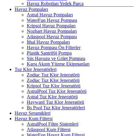
Havuz Robotları Yedek Parça
Havuz Pompaları
Astral Havuz Pompaları
WaterFun Havuz Pompası
Kripsol Havuz Pompaları
Nozbart Havuz Pompaları
Atlaspool Havuz Pompası
İthal Havuz Pompaları
Havuz Pompası Ön Filtreler
Plastik Santrifüj Pompa
Süs Havuzu ve Gölet Pompası
Karşı Akıntı Yüzme Ekipmanları
Tuz Klor Jeneratörleri
Zodiac Tuz Klor Jeneratörü
Zodiac Tuz Klor Jeneratörü
Kripsol Tuz Klor Jeneratörü
AstralPool Tuz Klor Jeneratörü
Astral Tuz Klor Jeneratörü
Hayward Tuz Klor Jeneratörü
Bs Pool Tuz Klor Jeneratörleri
Havuz Seramikleri
Havuz Kum Filtresi
AstralPool Filtre Sistemleri
Atlaspool Kum Filtresi
WaterFun Havuz Kum Filtresi