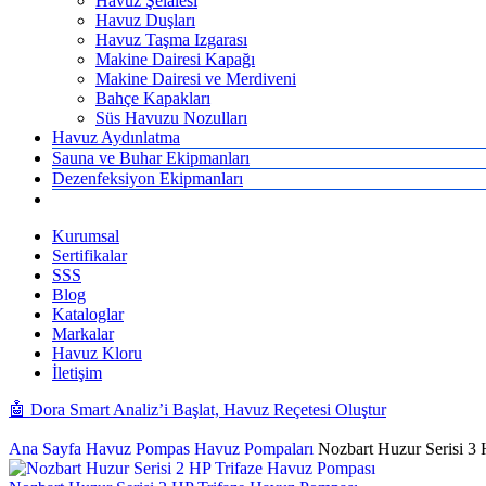
Havuz Şelalesi
Havuz Duşları
Havuz Taşma Izgarası
Makine Dairesi Kapağı
Makine Dairesi ve Merdiveni
Bahçe Kapakları
Süs Havuzu Nozulları
Havuz Aydınlatma
Sauna ve Buhar Ekipmanları
Dezenfeksiyon Ekipmanları
Kurumsal
Sertifikalar
SSS
Blog
Kataloglar
Markalar
Havuz Kloru
İletişim
🤖 Dora Smart Analiz’i Başlat, Havuz Reçetesi Oluştur
Ana Sayfa
Havuz Pompas
Havuz Pompaları
Nozbart Huzur Serisi 3