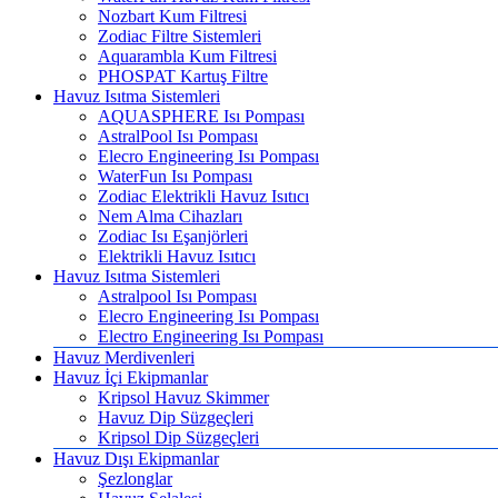
Nozbart Kum Filtresi
Zodiac Filtre Sistemleri
Aquarambla Kum Filtresi
PHOSPAT Kartuş Filtre
Havuz Isıtma Sistemleri
AQUASPHERE Isı Pompası
AstralPool Isı Pompası
Elecro Engineering Isı Pompası
WaterFun Isı Pompası
Zodiac Elektrikli Havuz Isıtıcı
Nem Alma Cihazları
Zodiac Isı Eşanjörleri
Elektrikli Havuz Isıtıcı
Havuz Isıtma Sistemleri
Astralpool Isı Pompası
Elecro Engineering Isı Pompası
Electro Engineering Isı Pompası
Havuz Merdivenleri
Havuz İçi Ekipmanlar
Kripsol Havuz Skimmer
Havuz Dip Süzgeçleri
Kripsol Dip Süzgeçleri
Havuz Dışı Ekipmanlar
Şezlonglar