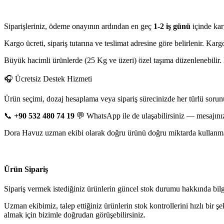
Siparişleriniz, ödeme onayının ardından en geç
1-2 iş günü
içinde kar
Kargo ücreti, sipariş tutarına ve teslimat adresine göre belirlenir. Ka
Büyük hacimli ürünlerde (25 Kg ve üzeri) özel taşıma düzenlenebilir. D
🎧 Ücretsiz Destek Hizmeti
Ürün seçimi, dozaj hesaplama veya sipariş sürecinizde her türlü sorun
📞
+90 532 480 74 19
💬 WhatsApp ile de ulaşabilirsiniz — mesajınız
Dora Havuz uzman ekibi olarak doğru ürünü doğru miktarda kullanman
Ürün Sipariş
Sipariş vermek istediğiniz ürünlerin güncel stok durumu hakkında bilgi 
Uzman ekibimiz, talep ettiğiniz ürünlerin stok kontrollerini hızlı bir ş
almak için bizimle doğrudan görüşebilirsiniz.