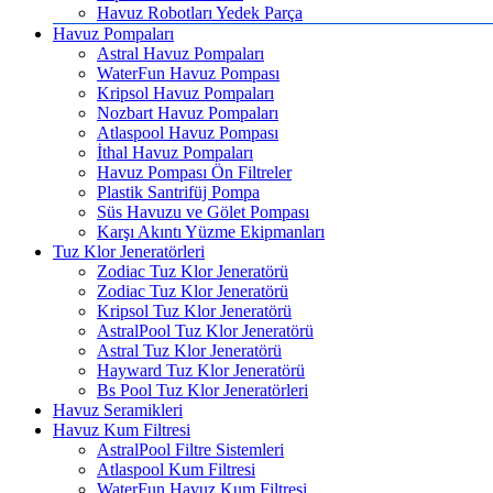
Havuz Robotları Yedek Parça
Havuz Pompaları
Astral Havuz Pompaları
WaterFun Havuz Pompası
Kripsol Havuz Pompaları
Nozbart Havuz Pompaları
Atlaspool Havuz Pompası
İthal Havuz Pompaları
Havuz Pompası Ön Filtreler
Plastik Santrifüj Pompa
Süs Havuzu ve Gölet Pompası
Karşı Akıntı Yüzme Ekipmanları
Tuz Klor Jeneratörleri
Zodiac Tuz Klor Jeneratörü
Zodiac Tuz Klor Jeneratörü
Kripsol Tuz Klor Jeneratörü
AstralPool Tuz Klor Jeneratörü
Astral Tuz Klor Jeneratörü
Hayward Tuz Klor Jeneratörü
Bs Pool Tuz Klor Jeneratörleri
Havuz Seramikleri
Havuz Kum Filtresi
AstralPool Filtre Sistemleri
Atlaspool Kum Filtresi
WaterFun Havuz Kum Filtresi