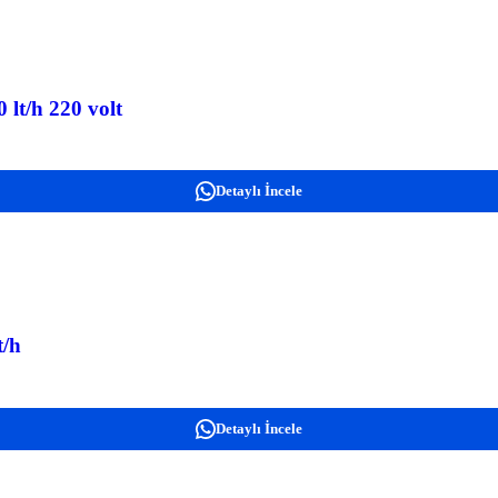
lt/h 220 volt
Detaylı İncele
t/h
Detaylı İncele