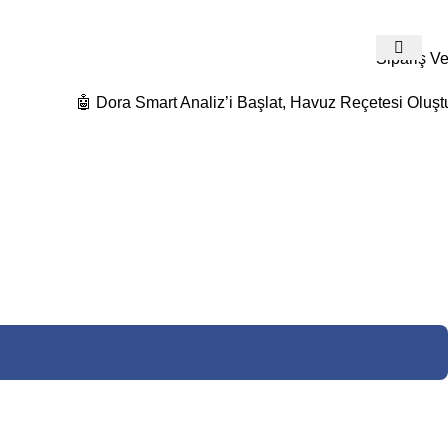
532 480 74 19
Detaylı Bilgi Ve Fiyat Teklifleri İçin Bize Ulaş
Sipariş Ve
🤖 Dora Smart Analiz’i Başlat, Havuz Reçetesi Oluşt