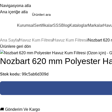
Navigasyona atla
Ana içeriğe atla
Kurumsal
Sertifikalar
SSS
Blog
Kataloglar
Markalar
Havu
ategoriler
Ana Sayfa
Havuz Kum Filtres
Havuz Kum Filtresi
Nozbart 620 
Ürünlere geri dön
Nozbart 620 mm Polyester Hav
Stok kodu:
99c5ab6d309d
🚚 Gönderim Ve Kargo