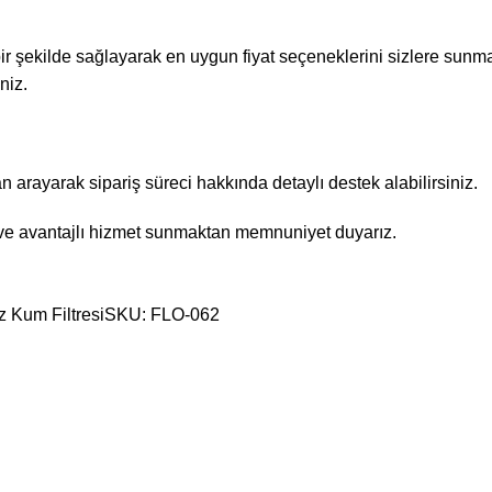
 bir şekilde sağlayarak en uygun fiyat seçeneklerini sizlere sunma
niz.
rayarak sipariş süreci hakkında detaylı destek alabilirsiniz.
r ve avantajlı hizmet sunmaktan memnuniyet duyarız.
uz Kum FiltresiSKU: FLO-062