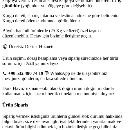
kargoya verilir. Teslimat süresi kargoya verildikten itibaren
5-7 iş
günüdür
(yoğunluk ve bölgeye göre değişebilir).
Kargo ücreti, sipariş tutarına ve teslimat adresine göre belirlenir.
Kargo ücreti ödeme adımında görüntülenir.
Büyük hacimli ürünlerde (25 Kg ve üzeri) özel taşıma
düzenlenebilir. Detay için bizimle iletişime geçin.
🎧 Ücretsiz Destek Hizmeti
Ürün seçimi, dozaj hesaplama veya sipariş sürecinizde her türlü
sorunuz için
7/24
yanınızdayız.
📞
+90 532 480 74 19
💬 WhatsApp ile de ulaşabilirsiniz —
mesajınızı gönderin, en kısa sürede dönelim.
Dora Havuz uzman ekibi olarak doğru ürünü doğru miktarda
kullanmanız için size rehberlik etmekten memnuniyet duyarız.
Ürün Sipariş
Sipariş vermek istediğiniz ürünlerin güncel stok durumu hakkında
bilgi almak, size özel avantajlı fiyat tekliflerinden yararlanmak ve
detaylı ürün bilgisi edinmek için bizimle iletişime geçebilirsiniz.