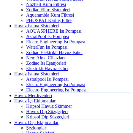
Nozbart Kum Filtresi
Zodiac Filtre Sistemleri
Aquarambla Kum Filtresi
PHOSPAT Kartuş Filtre
Havuz Isıtma Sistemleri
AQUASPHERE Isı Pompası
AstralPool Isı Pompası
Elecro Engineering Isı Pompası
WaterFun Isı Pompası
Zodiac Elektrikli Havuz Isıtıcı
Nem Alma Cihazları
Zodiac Isı Eşanjörleri
Elektrikli Havuz Isıtıcı
Havuz Isıtma Sistemleri
Astralpool Isı Pompası
Elecro Engineering Isı Pompası
Electro Engineering Isı Pompası
Havuz Merdivenleri
Havuz İçi Ekipmanlar
Kripsol Havuz Skimmer
Havuz Dip Süzgeçleri
Kripsol Dip Süzgeçleri
Havuz Dışı Ekipmanlar
Şezlonglar