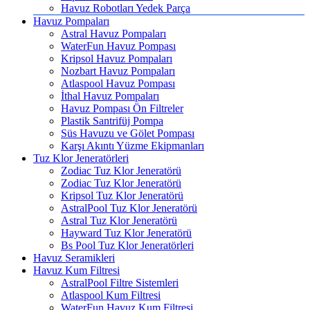
Havuz Robotları Yedek Parça
Havuz Pompaları
Astral Havuz Pompaları
WaterFun Havuz Pompası
Kripsol Havuz Pompaları
Nozbart Havuz Pompaları
Atlaspool Havuz Pompası
İthal Havuz Pompaları
Havuz Pompası Ön Filtreler
Plastik Santrifüj Pompa
Süs Havuzu ve Gölet Pompası
Karşı Akıntı Yüzme Ekipmanları
Tuz Klor Jeneratörleri
Zodiac Tuz Klor Jeneratörü
Zodiac Tuz Klor Jeneratörü
Kripsol Tuz Klor Jeneratörü
AstralPool Tuz Klor Jeneratörü
Astral Tuz Klor Jeneratörü
Hayward Tuz Klor Jeneratörü
Bs Pool Tuz Klor Jeneratörleri
Havuz Seramikleri
Havuz Kum Filtresi
AstralPool Filtre Sistemleri
Atlaspool Kum Filtresi
WaterFun Havuz Kum Filtresi