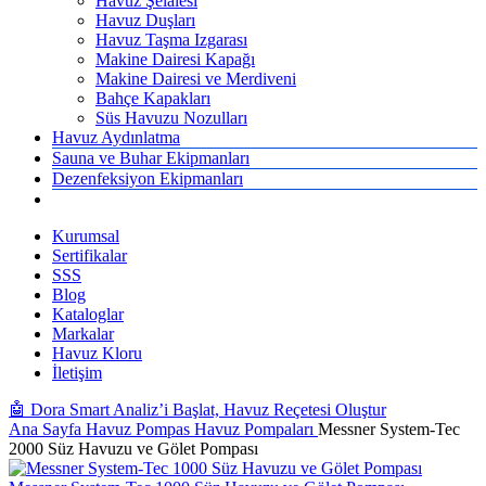
Havuz Şelalesi
Havuz Duşları
Havuz Taşma Izgarası
Makine Dairesi Kapağı
Makine Dairesi ve Merdiveni
Bahçe Kapakları
Süs Havuzu Nozulları
Havuz Aydınlatma
Sauna ve Buhar Ekipmanları
Dezenfeksiyon Ekipmanları
Kurumsal
Sertifikalar
SSS
Blog
Kataloglar
Markalar
Havuz Kloru
İletişim
🤖 Dora Smart Analiz’i Başlat, Havuz Reçetesi Oluştur
Ana Sayfa
Havuz Pompas
Havuz Pompaları
Messner System-Tec
2000 Süz Havuzu ve Gölet Pompası