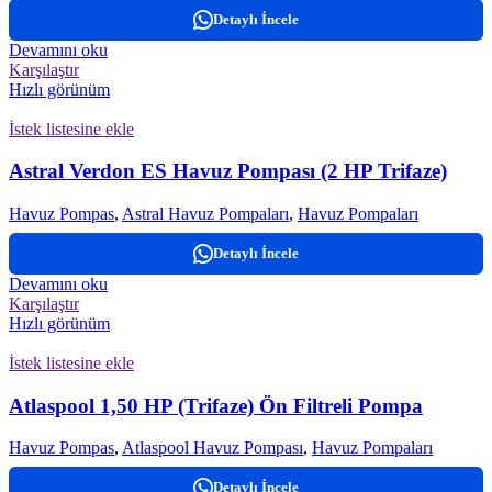
Detaylı İncele
Devamını oku
Karşılaştır
Hızlı görünüm
İstek listesine ekle
Astral Verdon ES Havuz Pompası (2 HP Trifaze)
Havuz Pompas
,
Astral Havuz Pompaları
,
Havuz Pompaları
Detaylı İncele
Devamını oku
Karşılaştır
Hızlı görünüm
İstek listesine ekle
Atlaspool 1,50 HP (Trifaze) Ön Filtreli Pompa
Havuz Pompas
,
Atlaspool Havuz Pompası
,
Havuz Pompaları
Detaylı İncele